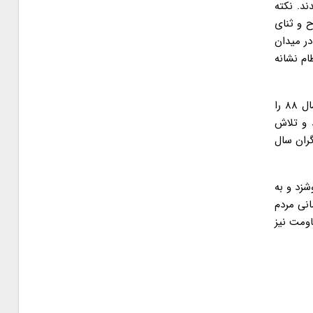
د. نکته
د که عمری در مدح و ثنای
در میدان
ام نشانه
طنز تلخ ماجرا آنجایی است که همان حلقه و حامیان آنها با خیال اینکه ملت حماسه‌ساز ایران اسلامی، اقدامات فتنه‌گران و ساکتان فتنه سال ۸۸ را
 و تلاش
گران سال
شزد و به
 حضور ایمانی مردم
اومت نیز