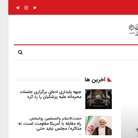
آخرین ها
جبهه پایداری ادعای برگزاری جلسات
محرمانه علیه پزشکیان را رد کرد
حجت‌الاسلام والمسلمین روانبخش:
راه مقابله با آمریکا مقاومت است، نه
مذاکره/ مجلس نباید حتی
…