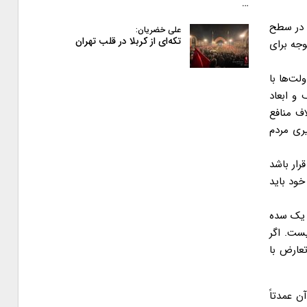
…
ر در سطح
علی خضریان:
تکه‌ای از کربلا در قلب تهران
وجه برای
لت‌ها با
 و ابعاد
اف منافع
یری مردم
رار باشد
خود باید
ه یک سده
یست. اگر
تعارض با
آن عمدتاً