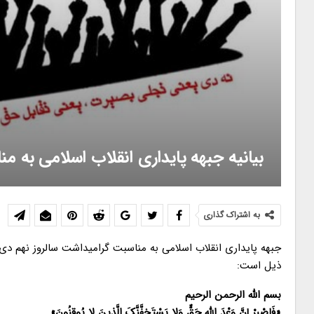
بیانیه جبهه پایداری انقلاب اسلامی به م
به اشتراک گذاری
جبهه پایداری انقلاب اسلامی به مناسبت گرامیداشت سالروز نهم دی 
ذیل است:
بسم الله الرحمن الرحیم
«فَاصْبِرْ إِنَّ وَعْدَ اللَّهِ حَقٌّ وَلا یَسْتَخِفَّنَّکَ الَّذِینَ لا یُوقِنُونَ»