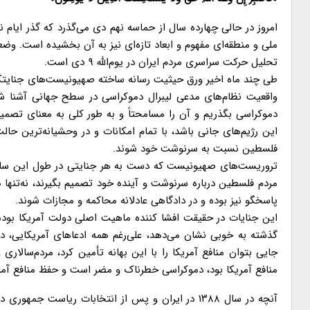
امروز در حالی چهارده سال از حماسه نهم دی می‌گذرد که گذر ایام ن
ملی و منطقه‌ای مفهوم و ابعاد تازه‌ای نیز به آن بخشیده است. وض
تحلیل حرکت سراسری مردم ایران در یوم‌الله ۹ دی است.
طی چند ماه اخیر ورق حیثیت رسانه ساخته صهیونیست‌های جنایتکار 
واقعیت نظام‌های مدعی لیبرال دموکراسی در سطح جهانی آشنا شدند
دموکراسی بگذریم و آن را مسامحتاً و به طور کلی به معنای تصمی
این رژیم‌های جانی باشد، با تمام امکانات و در وحشیانه‌ترین حا
فلسطین نسبت به سرنوشت خود شوند.
تروریست‌های صهیونیست که دست به هر جنایتی در طول این سال‌ها ز
مردم فلسطین درباره سرنوشت و آینده خود تصمیم بگیرند، نه‌تنها ه
پاسخگو نیز بوده و در دادگاهی عادلانه محاکمه و مجازات شوند.
این جنایات در حقیقت افشا کننده ماهیت اصلی دولت آمریکا بوده 
گذشته به خوبی نشان می‌دهد، علی‌رغم همه ادعاهای آمریکایی، دم
جایی بتوان منافع آمریکا را با این بهانه تأمین کرد، مردم‌سال
منافع آمریکا بود، دموکراسی خطرناک و مضر است و حفظ منافع آمر
آنچه در سال ۱۳۸۸ در ایران و پس از انتخابات ریاست