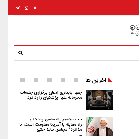
آخرین ها
جبهه پایداری ادعای برگزاری جلسات
محرمانه علیه پزشکیان را رد کرد
حجت‌الاسلام والمسلمین روانبخش:
راه مقابله با آمریکا مقاومت است، نه
مذاکره/ مجلس نباید حتی
…