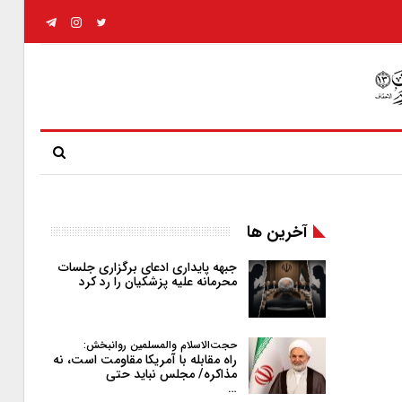
آخرین ها
جبهه پایداری ادعای برگزاری جلسات
محرمانه علیه پزشکیان را رد کرد
حجت‌الاسلام والمسلمین روانبخش:
راه مقابله با آمریکا مقاومت است، نه
مذاکره/ مجلس نباید حتی
…