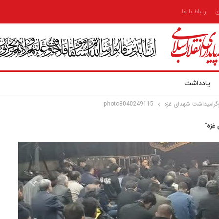
ی
ارتباط با ما
یادداشت
رامیداشت شهدای غزه
photo8040249115
غزه"