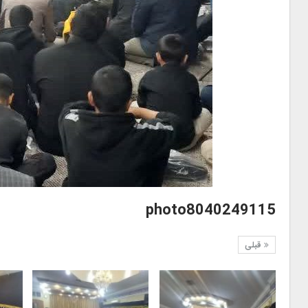
photo8040249115
قبلی