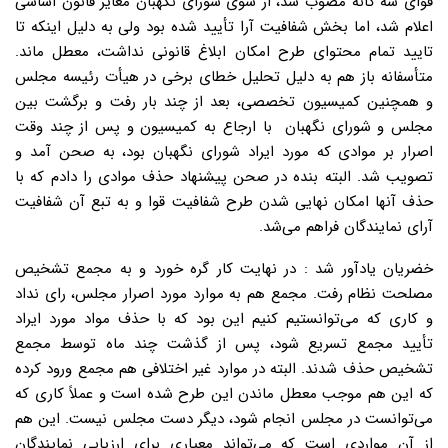
قوای سه گانه مصوب شد، از سوی شورای نگهبان مغایر قانون اساسی
اعلام شد، اما بخش شفافیت آرا تأیید شده بود ولی به دلیل اینکه تا
تایید تمام محتوای طرح امکان ابلاغ قانونی نداشت، معطل ماند.
متأسفانه باز هم به دلیل تحلیل خطای برخی در هیأت رئیسه مجلس
و همچنین کمیسیون تخصصی، بعد از چند بار رفت و برگشت بین
مجلس و شورای نگهبان با ارجاع به کمیسیون و پس از چند وقت
اصرار بر موادی که مورد ایراد شورای نگهبان بود، به صحن آمد و
تصویب شد. البته بنده در صحن پیشنهاد حذف موادی را دادم که با
حذف آنها امکان نهایی شدن طرح شفافیت قوا و به تبع آن شفافیت
آرای نمایندگان فراهم می‌شد.
خضریان یادآور شد : در نهایت کار گره خورد و به مجمع تشخیص
مصلحت نظام رفت. مجمع هم به موارد مورد اصرار مجلس، رای نداد
و کاری که می‌توانستیم کنیم این بود که با حذف مواد مورد ایراد
تأیید مجمع تسریع شود، پس از گذشت چند ماه توسط مجمع
تشخیص حذف شدند. البته در موارد غیر اختلافی هم مجمع ورود کرده
که این هم موجب معطل ماندن این طرح شده است و عملاً کاری که
می‌توانست در مجلس انجام شود، دیگر دست مجلس نیست. این هم
از آن مواردی است که می‌تواند معیاری برای ارزیابی نمایندگان