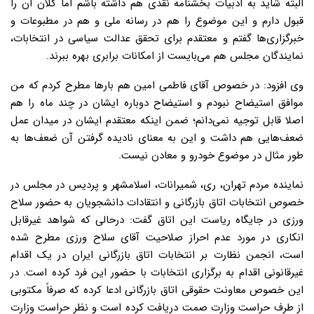
البته شاید به ادبیات بخشنامه نقدی هم داشته باشم اما کلان آن را
قبول دارم و این موضوع را هم در رسانه ملی و هم در مطبوعات و
خبرگزاری‌ها گفتم و معتقدم برای تحقق عدالت سیاسی در انتخابات،
نمایندگان مجلس هم می‌بایست از امکانات برابری بهره ببرند.
وی افزود: در خصوص آقای فاطمی امین هم بارها مطرح کردم که من
موافق استیضاح نبودم و استیضاح دوباره ایشان در چند ماه را هم
اصلا قابل توجیه نمی‌دانم؛ ضمن اینکه معتقدم ایشان در میدان عمل
ضعف‌هایی هم داشت و این به معنای نادیده گرفتن آن ضعف‌ها به
طور مثال در موضوع خودرو و معادن نیست.
نماینده مردم تهران، ری، شمیرانات، اسلامشهر و پردیس در مجلس در
خصوص انتخابات اتاق بازرگانی و انتقادات دانشجویان به حضور سلاح
ورزی در جایگاه ریاست این اتاق گفت: درحالی که شواهد غیرقابل
انکاری در مورد عدم احراز صلاحیت آقای سلاح ورزی مطرح شده
است، انجمن نظارت بر انتخابات اتاق بازرگانی ایران در یک اقدام
غیرقانونی اقدام به برگزاری انتخابات با حضور این فرد کرده است. در
این خصوص معاونت حقوقی اتاق بازرگانی ادعا کرده که صرفاً مکتوبی
از طرف حراست وزارت صمت دریافت کرده است و نظر حراست وزارت