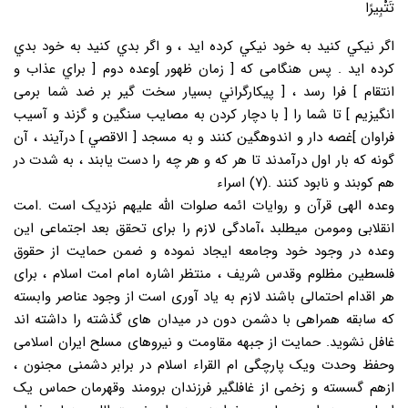
تَتْبِیرًا
ﺍﮔﺮ ﻧﻴﻜﻲ ﻛﻨﻴﺪ ﺑﻪ ﺧﻮﺩ ﻧﻴﻜﻲ ﻛﺮﺩﻩ ﺍﻳﺪ ، ﻭ ﺍﮔﺮ ﺑﺪﻱ ﻛﻨﻴﺪ ﺑﻪ ﺧﻮﺩ ﺑﺪﻱ
ﻛﺮﺩﻩ ﺍﻳﺪ . ﭘﺲ ﻫﻨﮕﺎﻣﻰ ﻛﻪ [ ﺯﻣﺎﻥ ﻇﻬﻮﺭ ]ﻭﻋﺪﻩ ﺩﻭم [ ﺑﺮﺍﻱ ﻋﺬﺍﺏ ﻭ
ﺍﻧﺘﻘﺎم ] ﻓﺮﺍ ﺭﺳﺪ ، [ ﭘﻴﻜﺎﺭﮔﺮﺍﻧﻲ ﺑﺴﻴﺎﺭ ﺳﺨﺖ ﮔﻴﺮ ﺑﺮ ﺿﺪ ﺷﻤﺎ ﺑﺮﻣﻰ
ﺍﻧﮕﻴﺰﻳﻢ ] ﺗﺎ ﺷﻤﺎ ﺭﺍ [ ﺑﺎ ﺩﭼﺎﺭ ﻛﺮﺩﻥ ﺑﻪ ﻣﺼﺎﻳﺐ ﺳﻨﮕﻴﻦ ﻭ ﮔﺰﻧﺪ ﻭ ﺁﺳﻴﺐ
ﻓﺮﺍﻭﺍﻥ ]ﻏﺼﻪ ﺩﺍﺭ ﻭ ﺍﻧﺪﻭﻫﮕﻴﻦ ﻛﻨﻨﺪ ﻭ ﺑﻪ ﻣﺴﺠﺪ [ ﺍﻟﺎﻗﺼﻲ ] ﺩﺭﺁﻳﻨﺪ ، ﺁﻥ
ﮔﻮﻧﻪ ﻛﻪ ﺑﺎﺭ ﺍﻭﻝ ﺩﺭﺁﻣﺪﻧﺪ ﺗﺎ ﻫﺮ ﻛﻪ ﻭ ﻫﺮ ﭼﻪ ﺭﺍ ﺩﺳﺖ ﻳﺎﺑﻨﺪ ، ﺑﻪ ﺷﺪﺕ ﺩﺭ
ﻫﻢ ﻛﻮﺑﻨﺪ ﻭ ﻧﺎﺑﻮﺩ ﻛﻨﻨﺪ .(٧) اسراء
وعده الهی قرآن و روایات ائمه صلوات الله علیهم نزدیک است .امت
انقلابی ومومن میطلبد ،آمادگی لازم را برای تحقق بعد اجتماعی این
وعده در وجود خود وجامعه ایجاد نموده و ضمن حمایت از حقوق
فلسطین مظلوم وقدس شریف ، منتظر اشاره امام امت اسلام ، برای
هر اقدام احتمالی باشند لازم به یاد آوری است از وجود عناصر وابسته
که سابقه همراهی با دشمن دون در میدان های گذشته را داشته اند
غافل نشوید. حمایت از جبهه مقاومت و نیروهای مسلح ایران اسلامی
وحفظ وحدت ویک پارچگی ام القراء اسلام در برابر دشمنی مجنون ،
ازهم گسسته و زخمی از غافلگیر فرزندان برومند وقهرمان حماس یک