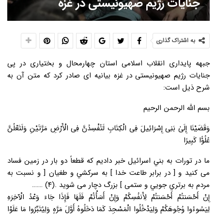
جنایات رژیم صهیونیستی در غزه
به اشتراک گذاری
جبهه پایداری انقلاب اسلامی استان چهارمحال و بختیاری در پی
جنایات رژیم صهیونیستی در غزه بیانیه ای صادر کرد که متن آن به
شرح ذیل است:
بسم الله الرحمن الرحیم
وَقَضَیْنَا إِلَىٰ بَنِی إِسْرَائِیلَ فِی الْکِتَابِ لَتُفْسِدُنَّ فِی الْأَرْضِ مَرَّتَیْنِ وَلَتَعْلُنَّ
عُلُوًّا کَبِیرًا
ﻣﺎ ﺩﺭ ﺗﻮﺭﺍﺕ ﺑﻪ ﺑﻨﻲ ﺍﺳﺮﺍﺋﻴﻞ ﺧﺒﺮ ﺩﺍﺩﻳﻢ ﻛﻪ ﻗﻄﻌﺎً ﺩﻭ ﺑﺎﺭ ﺩﺭ ﺯﻣﻴﻦ ﻓﺴﺎﺩ
ﻣﻰ ﻛﻨﻴﺪ ﻭ [ ﺩﺭ ﺑﺮﺍﺑﺮ ﻃﺎﻋﺖ ﺧﺪﺍ ] ﺑﻪ ﺳﺮﻛﺸﻲ ﻭ ﻃﻐﻴﺎﻥ [ ﻭ ﻧﺴﺒﺖ ﺑﻪ
ﻣﺮﺩم ﺑﻪ ﺑﺮﺗﺮﻱ ﺟﻮﻳﻲ ﻭ ﺳﺘﻤﻰ ] ﺑﺰﺭﮒ ﺩﭼﺎﺭ ﻣﻰ ﺷﻮﻳﺪ .(۴) …….
إِنْ أَحْسَنتُمْ أَحْسَنتُمْ لِأَنفُسِکُمْ وَإِنْ أَسَأْتُمْ فَلَهَا فَإِذَا جَاءَ وَعْدُ الْآخِرَهِ
لِیَسُوءُوا وُجُوهَکُمْ وَلِیَدْخُلُوا الْمَسْجِدَ کَمَا دَخَلُوهُ أَوَّلَ مَرَّهٍ وَلِیُتَبِّرُوا مَا عَلَوْا