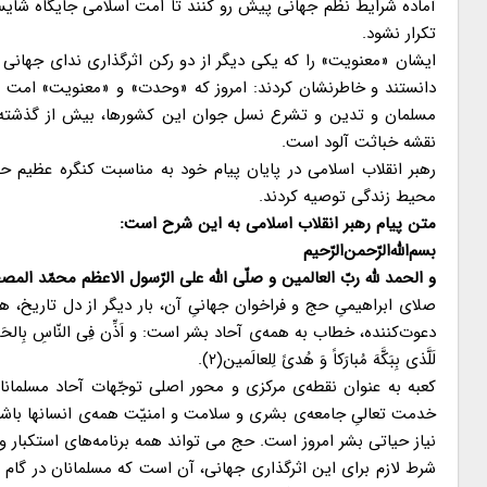
آماده شرایط نظم جهانی پیش رو کنند تا امت اسلامی جایگاه شایس
تکرار نشود.
ایشان «معنویت» را که یکی دیگر از دو رکن اثرگذاری ندای جهانی 
دانستند و خاطرنشان کردند: امروز که «وحدت» و «معنویت» امت ا
مسلمان و تدین و تشرع نسل جوان این کشورها، بیش از گذشته 
نقشه خباثت آلود است.
رهبر انقلاب اسلامی در پایان پیام خود به مناسبت کنگره عظیم
محیط زندگی توصیه کردند.
متن پیام رهبر انقلاب اسلامی به این شرح است:
بسم‌اللّه‌الرّحمن‌الرّحیم
و الحمد للّه ربّ العالمین و صلّی اللّه علی الرّسول الاعظم محمّد الم
صلای ابراهیمیِ حج و فراخوان جهانیِ آن، بار دیگر از دل تاریخ،
لَلَّذی بِبَکَّهَ مُبارَکاً وَ هُدیً لِلعالَمین(۲).
کعبه به عنوان نقطه‌ی مرکزی و محور اصلی توجّهات آحاد مسلمانا
خدمت تعالیِ جامعه‌ی بشری و سلامت و امنیّت همه‌ی انسانها باشد.
نیاز حیاتی بشر امروز است. حج می تواند همه‌ برنامه‌های استکبار و 
شرط لازم برای این اثرگذاری جهانی، آن است که مسلمانان در گا