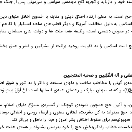
ته خود را بازیابد و تجربه تلخ مهندسی سیاسی و سرزمینی پس از جنگ ج
حج است، به معنی ارتقاء اخلاق دینی و مقابله با افسون اخلاق منهای دین
سلامی به دلیل مخالفت آمریکا و دیگر قطب‌های سلطه استکبار با تفاهم 
در معرض دشمنی است، وظیفه همه ملت ها و دولت های مسلمان مقابله
 حج امت اسلامی را به تقویت روحیه برائت از مشرکین و نشر و عمق بخش
صطفی و آله الطّیّبین و صحبه المنتجبین.
 همه‌ی گیتی را مخاطب ساخت و دلهای مستعد و ذاکر را به شور و شوق افک
دعوت‌کننده، خطاب به همه‌ی آحاد بشر است: و اَذِّن فِی النّاسِ بِالحَجّ(۱)، و کعبه، میزبانِ مبارک و رهنمای همه‌ی انسانها است: اِنَّ اَوَّلَ بَی
ن، و آئین حج همچون نمونه‌ی کوچک از گستره‌ی متنوّع دنیای اسلام، می
 حج میتواند به کل بشریت، اعتلای معنوی و ارتقاء روحی و اخلاقی برساند
صهیونیسم برای سقوط اخلاقی بشر امروز و فردا را باطل و بی‌اثر کند.
م نخست، خطاب زندگی‌بخشِ حج را خود بدرستی بشنوند و همه‌ی همّت خود 