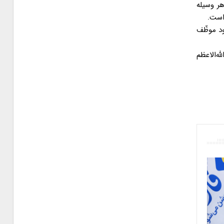
هر وسیله
 است.
ود موظّف
ه‌الاعظم