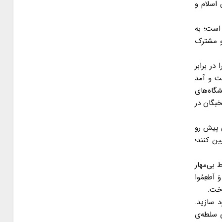
اسلام و
است؛ به
و مشترک
در برابر
فت و آمد
شگاه‌های
خبگان در
 پیش رو
ین کنند؛
 بی‌مهار
َطعِمُوا
د سازید.
 سلطه‌ی