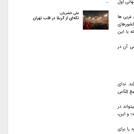
هانی اول
…
علی خضریان:
 غربی ها
تکه‌ای از کربلا در قلب تهران
کشورهای
 با این
ی آن در
ند. ندای
تٍ وُضِعَ لِلنّاسِ
تواند در
؛ و این،
را برای