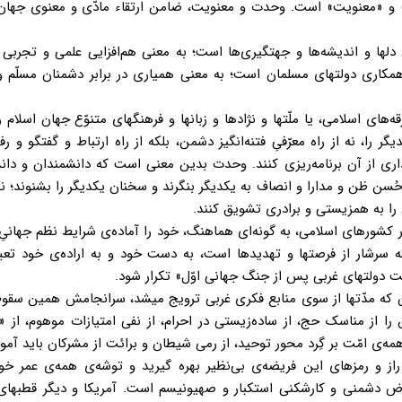
» و «معنویت» است. وحدت و معنویت، ضامن ارتقاء مادّی و معنوی جهان 
ها و اندیشه‌ها و جهتگیری‌ها است؛ به معنی هم‌افزایی علمی و تجربی 
مکاری دولتهای مسلمان است؛ به معنی همیاری در برابر دشمنان مسلّم 
 اسلامی، یا ملّتها و نژادها و زبانها و فرهنگهای متنوّع جهان اسلام را 
ا، نه از راه معرّفیِ فتنه‌انگیز دشمن، بلکه از راه ارتباط و گفتگو و ر
برداری از آن برنامه‌ریزی کنند. وحدت بدین معنی است که دانشمندان و دان
سن ظن و مدارا و انصاف به یکدیگر بنگرند و سخنان یکدیگر را بشنوند؛ ن
 را به همزیستی و برادری تشویق کنند.
ورهای اسلامی، به گونه‌ای هماهنگ، خود را آماده‌ی شرایط نظم جهانیِ
ه سرشار از فرصتها و تهدیدها است، به دست خود و به اراده‌ی خود تعی
ت دولتهای غربی پس از جنگ جهانی اوّل» تکرار شود.
ین که مدّتها از سوی منابع فکری غربی ترویج میشد، سرانجامش همین سقوط
 از مناسک حج، از ساده‌زیستی در احرام، از نفی امتیازات موهوم، از «وَ ا
 راز و رمزهای این فریضه‌ی بی‌نظیر بهره گیرید و توشه‌ی همه‌ی عمر خو
ض دشمنی و کارشکنی استکبار و صهیونیسم است. آمریکا و دیگر قطبهای