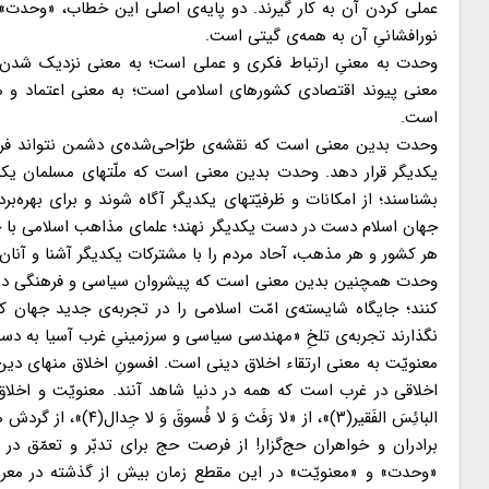
عملی کردن آن به کار گیرند. دو پایه‌ی اصلی این خطاب، «وحدت
نورافشانیِ آن به همه‌ی گیتی است.
وحدت به معنیِ ارتباط فکری و عملی است؛ به معنی نزدیک شدن دل
معنی پیوند اقتصادی کشورهای اسلامی است؛ به معنی اعتماد و ه
است.
وحدت بدین معنی است که نقشه‌ی طرّاحی‌شده‌ی دشمن نتواند فرقه‌های
یکدیگر قرار دهد. وحدت بدین معنی است که ملّتهای مسلمان یکدیگر ر
بشناسند؛ از امکانات و ظرفیّتهای یکدیگر آگاه شوند و برای بهره‌
جهان اسلام دست در دست یکدیگر نهند؛ علمای مذاهب اسلامی با حُ
هر کشور و هر مذهب، آحاد مردم را با مشترکات یکدیگر آشنا و آنان
وحدت همچنین بدین معنی است که پیشروان سیاسی و فرهنگی در کش
کنند؛ جایگاه شایسته‌ی امّت اسلامی را در تجربه‌ی جدید جهان ک
نگذارند تجربه‌ی تلخِ «مهندسی سیاسی و سرزمینیِ غرب آسیا به دس
معنویّت به معنی ارتقاء اخلاق دینی است. افسونِ اخلاق منهای د
اخلاقی در غرب است که همه در دنیا شاهد آنند. معنویّت و اخلاق را
البائِسَ الفَقیر(۳)»، از «لا رَفَث وَ لا فُسوقَ وَ لا جِدال(۴)»، از گردش همه‌ی امّت بر گِرد محور توحید، از رمی شیطان و برائت از مشرکان باید آموخت.
برادران و خواهران حج‌گزار! از فرصت حج برای تدبّر و تعمّق در
«وحدت» و «معنویّت» در این مقطع زمان بیش از گذشته در معر