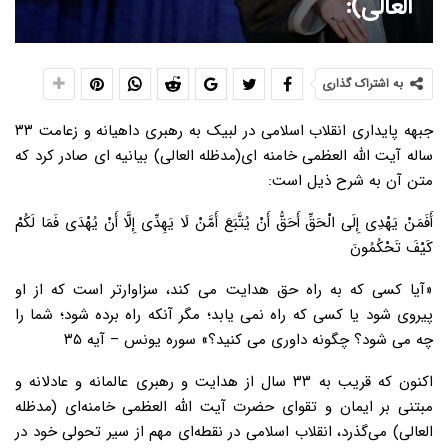
العالی):
به اشتراک گذاری
جبهه پایداری انقلاب اسلامی در لبیک به رهبری داهیانه و زعامت ۳۳
ساله آیت الله العظمی خامنه ای(مدظله العالی) بیانیه ای صادر کرد که
متن آن به شرح ذیل است:
أَفَمَنْ یَهْدِی إِلَى الْحَقِّ أَحَقُّ أَنْ یُتَّبَعَ أَمَّنْ لَا یَهِدِّی إِلَّا أَنْ یُهْدَی فَمَا لَکُمْ
کَیْفَ تَحْکُمُونَ
«آیا کسى که به راه حق هدایت مى کند، سزاوارتر است که از او
پیروى شود یا کسى که راه نمى یابد؛ مگر آنکه راه برده شود؛ شما را
چه مى شود؟ چگونه داورى مى کنید؟» سوره یونس – آیه ۳۵
اکنون که قریب به ۳۳ سال از هدایت و رهبری عالمانه و عادلانه و
مبتنی بر ایمان و تقوای حضرت آیت الله العظمی خامنه‌ای (مدظله
العالی) می‌گذرد، انقلاب اسلامی در نقطه‌ای مهم از سیر تحولی خود در