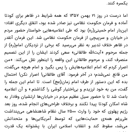
یکسره کنند.
اما درست در روز ۲۱ بهمن ۱۳۵۷ که همه شرایط در ظاهر برای کودتا
آماده و فرمان حکومت نظامی نیز صادر شده بود، اتفاق دیگری افتاد؛
این‌بار امام خمینی(ره) بود که طی اعلامیه‌هایی خواستار حضور مردم
در خیابان و سرپیچی از فرمان حکومت نظامی شد. این فرمان آنقدر
در ظاهر خلاف تدبیر به نظر می‌رسید که برخی از نزدیکان امام(ره) از
جمله مرحوم «آیت‌الله طالقانی» سعی کردند ایشان را از این تصمیم
منصرف کند، و مرحوم طالقانی این واقعه را اینطور نقل می‌کند: «من
اصرار کردم که امام اعلامیه‌هایش را پس بگیرد و امام هرچه می‌گفت،
من قانع نمی‌شدم؛ در آخر فرمود: آقای طالقانی! اصرار نکن! احتمال
بده که این دستور از طرف امام زمان(عج) است. تا امام این جمله را
گفت، من به خود لرزیدم و بی‌اختیار گوشی را گذاشتم.» و آن اعلامیه
باعث شد تا با حضور سیل عظیم مردم در خیابان‌ها ارتشیان وفادار به
شاه امکان کودتا پیدا نکنند و برخلاف طراحی‌های انجام شده، روز بعد
رژیم پهلوی که خود را وارث ۲۵۰۰ سال نظام شاهنشاهی می‌پنداشت
علی‌رغم همه‌ی حمایت‌هایی که توسط آمریکایی‌ها و متحدانش
می‌شد، سقوط کند و انقلاب اسلامی ایران با پشتوانه یک قدرت