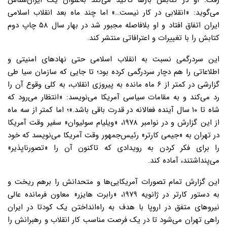
رفت. او در کتابش بارها تأکید می‌کند به‌عنوان یک ایران‌شناس
می‌گوید: «انقلابی در کار نیست…» اما چند ماه بعد انقلاب اسلامی
ایران اتفاق افتاد و او بلافاصله مجبور شد در بهار سال ۵۸ چاپ دوم
کتابش را با تغییرات و اعترافاتی منتشر کند.
این سردرگمی نسبت به انقلاب اسلامی حتی نهادهای امنیتی و
اطلاعاتی را هم دچار سردرگمی کرده بود؛ تا جایی که سازمان سیا طی
گزارشی در کمتر از ۶ ماه مانده به پیروزی انقلاب، به کلی وقوع آن را
رد می‌کند و به مقامات سیاسی آمریکا می‌نویسد: «انتظار می‌رود که
شاه تا ۱۰ سال آینده فعالانه در قدرت باقی باشد.»؛ اما کمتر از سه ماه
از این گزارش و در نوامبر ۱۹۷۸، «ویلیام سولیوان» سفیر وقت آمریکا
در تهران به «جیمی کارتر» رئیس‌جمهور وقت آمریکا می‌نویسد که خود
را برای فکر کردن به رویدادی که تاکنون آن را «تصورناپذیر»
می‌پنداشتند، آماده کند.
این گزارش تمام تصورات آمریکایی‌ها و متحدانش را برهم ریخت و
به دستور کارتر در ژانویه ۱۹۷۹، «رابرت هایزر» معاون فرمانده عالی
نیروهای متفق در اروپا با هدف به راه‌انداختن یک کودتا در ایران
راهی تهران می‌شود تا در یک فرصت مناسب کار انقلاب و رهبرانش را