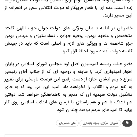
دولت فعلی بوده، امیدهای مردم برای تشکیل یک دولت انقلابی جوانه
زده است، عده ای با شعار فریبکارانه دولت ائتلافی سعی بر انحراف از
این مسیر دارند.
خضریان در ادامه با بیان ویژگی های دولت جوان حزب اللهی گفت:
متخصص و متعهد بودن، روحیه جهادی، فسادستیزی و مردمی بودن
جزو شاخصه ها و ویژگی های لازم و اصلی است که باید در چینش
کابینه دولت آینده مورد لحاظ قرار گیرد.
عضو هیات رییسه کمیسیون اصل نود مجلس شورای اسلامی در پایان
اظهار امیدواری کرد: با سابقه و روحیه ای که از جناب آقای رئیسی
سراغ داریم ایشان اجازه از دست رفتن این فرصت تاریخی برای تغییر
به نفع مردم و انقلاب را نخواهند داد. امید این می رود که به جای
تشکیل دولت سهمیه ای که منجر به ناهماهنگی خواهد شد، دولتی
هم آهنگ با هم و هم راستای با آرمان های انقلاب اسلامی روی کار
بیاید تا امیدهای مردم دوصد چندان شود.
شورای مرکزی جبهه پایداری
علی خضریان