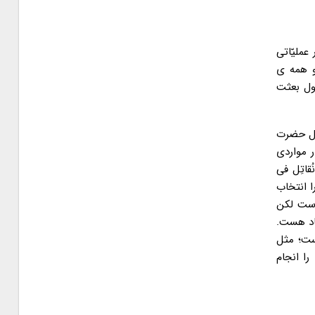
ملیّاتی
و همه ی
صول بعثت
مثل حضرت
ر مواردی
ُقاتِل فی
ا انتخاب
ی است لکن
یاد هست.
ست؛ مثل
ا انجام