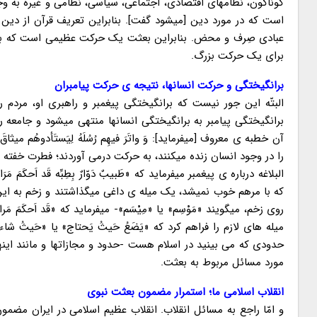
گوناگون، نظامهای اقتصادی، اجتماعی، سیاسی، نظامی و غیره به وج
است که در مورد دین [میشود گفت]. بنابراین تعریف قرآن از دی
عبادی صِرف و محض. بنابراین بعثت یک حرکت عظیمی است که برنامه
برای یک حرکت بزرگ.
برانگیختگی و حرکت انسانها، نتیجه ی حرکت پیامبران
البتّه این جور نیست که برانگیختگی پیغمبر و راهبری او، مردم 
برانگیختگی پیامبر به برانگیختگی انسانها منتهی میشود و جامعه را 
آن خطبه ی معروف [میفرماید]: وَ واتَرَ فیهِم رُسُلَهُ لِیَستَأدوهُم میثاقَ فِطر
را در وجود انسان زنده میکنند، به حرکت درمی آوردند؛ فطرت خفته ی 
البلاغه درباره ی پیغمبر میفرماید که «طَبیبٌ دَوّارٌ بِطِبِّه قَد اَحکَمَ
که با مرهم خوب نمیشد، یک میله ی داغی میگذاشتند و زخم به ای
روی زخم، میگویند «مَوْسِم» یا «مِیْسَم»- میفرماید که «قَد اَحکَمَ مَرا
میله های لازم را فراهم کرد که «یَضَعُ حَیثُ یَحتاج» یا «حَیثُ 
حدودی که می بینید در اسلام هست -حدود و مجازاتها و مانند این
مورد مسائل مربوط به بعثت.
انقلاب اسلامی ما؛ استمرار مضمون بعثت نبوی
و امّا راجع به مسائل انقلاب. انقلاب عظیم اسلامی در ایران مضمون