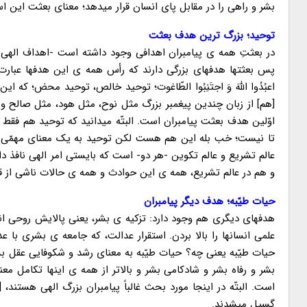
بشر و راهی را در مقابل پای انسان قرار میدهد؛ معنای بعثت این ا
توحید؛ بزرگ ترین هدف بعثت
در بعثتِ همه ی پیامبران اهدافی وجود داشته است -اهداف الهی- 
پس بعثتها هدفهای بزرگی دارند که رأس همه ی این هدفها عبارت است از
اعبُدُوا اللهَ وَ اجتَنِبُوا الطّاغوت؛ توحید خالص، توحید محض؛ 
[هم] از زبان چندین پیغمبر بزرگ مثل نوح، مثل هود، مثل صالح و دیگران 
اوّلین هدف بعثت پیامبران است. البتّه میدانید که توحید هم فق
تا نیست؛ خب بله این هم هست لکن توحید به یک معنای مهمّی اس
عالم تشریع و عالم تکوین -هر دو- است که بایستی امر الهی نافذ دان
و هم در عالم تشریع، همه ی این حوادث و همه ی حالات ناشی از
حیات طیّبه؛ هدف دیگر پیامبران
هدفهای دیگری هم وجود دارد: تزکیه ی بشر، یعنی پالایش روحی انسان
علمی انسانها را بالا بردن. استقرار عدالت، که جامعه ی بشری با عدالت اداره
حیات طیّبه یعنی چه؟ حیات طیّبه به معنای رشد و شکوفایی عقل ب
بشر و رفاه بشر و شادکامی بشر و بالاتر از همه ی اینها تکامل مع
است. البتّه در اینجا مورد بحث غالباً پیامبران بزرگ الهی هستند، 
گسیل میشدند.