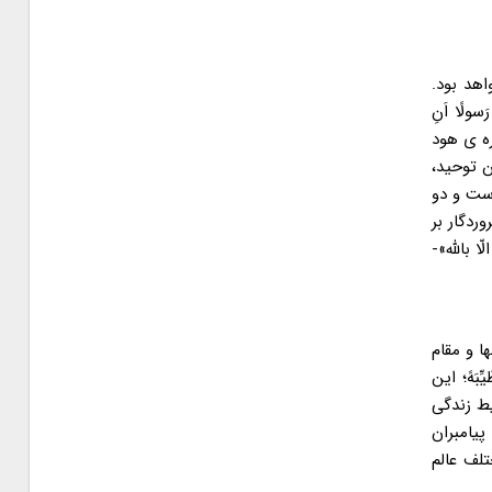
اهد بود.
لًا اَنِ
ره ی هود
ین توحید،
است و دو
دگار بر
 بالله»-
ا و مقام
بَهً؛ این
یط زندگی
پیامبران
تلف عالم