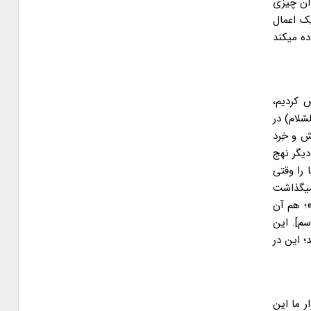
 آن چیزی
ک اعمال
ده میکند
ض کردیم،
ّلام) در
انش و خِرد
دیگر نهج
ا را وقتی
میگذاشت
ه»؛ هم آن
سم]. این
؛ این در
ر ما این