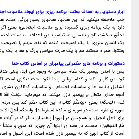
ابزار دستیابی به اهداف بعثت: برنامه ریزی برای ایجاد مناسبات 
خب ملاحظه میکنید که این هدفها، هدفهای بسیار بزرگی است، هدف
دارد به یک برنامه ریزی گسترده برای مناسبات اجتماعی؛ یعنی اگر 
تحقّق ببخشد، ناچار بایستی به تناسبِ این اهداف، مناسبات اجتم
یک انسان منزوی یا یک نصیحت کننده که فقط مردم را نصیحت میکن
بعثتها، همراه هستند هم با یک قدرت سیاسی بزرگ و هم با یک برنا
دستورات و برنامه های حکمرانی پیامبران بر اساس کتاب خدا
پس با آمدن پیغمبر یک نظام سیاسی به وجود می آید، یعنی هدف ا
کرد این کار را بکند و کدام توفیق پیدا نکرد بحث دیگری است، ل
تشکیل برنامه ها و مناسبات اجتماعی و مناسبات گوناگون بشری ت
آنچه خدای متعال بر پیغمبر نازل میکند، که میفرماید: فَبَعَثَ اللهُ النَّبِیّینَ م
فیه؛ «لِیَحکُمَ» یعنی «لِیَحکُمَ کتاب»؛ این کتاب حکم کند بین مر
سوره ی بقره است، در سوره ی مائده [میفرماید]: وَلیَحکُم اَهلُ الاِنج
برای اهل انجیل؛ و همچنین در [مورد] پیغمبران دیگر که در آیات «وَ مَن لَم ی
هُمُ الفسِقونَ» هست، در همه ی اینها آن چیزی که منبع و منشأ 
است از کتاب الهی که به پیغمبر نازل شده است؛ این اصول و اسا