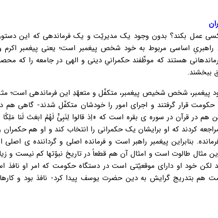
ان
سی عمل بکند؟ بدون وجود یک مدیریّت و یک فرماندهی که این دستور ع
راهبریِ اساسی مربوط به خود شخص پیغمبر است؛ یعنی پیغمبر اکرم 
و فرماندهانی هستند که موظّفند حکمرانیِ دینی و الهی در جامعه را که مح
ق ببخشند.
خود پیغمبر، شخص شخیص پیغمبر، متکفّل و متعهّدِ این فرماندهی است؛ 
 حکومت قرار گرفتند و اجرای امور را خودشان متکفّل شدند- گاهی هم د
 قرآن در سوره ی بقره است که «اِذ قالوا لِنَبِیٍّ لَهُمُ ابعَث لَنا مَلِکًا ن
 مراجعه کردند که او برایشان یک حکمرانی را انتخاب کند و او هم حکمران ر
ا؛ طالوت شد فرمانده. بنابراین پیغمبر راهبر است و فرمانده اصلی و گرداننده ی اصل
ن مثال طالوت است و امثال آن هم قطعاً در تاریخ نبوّتها کم نیست و ز
 لکن خود او دارای موقعیّتی است در دستگاه حکومت که امر او نافذ ا
هم بتدریج گرایش به دین حضرت یوسف پیدا کرد- نافذ بود و کارها ر