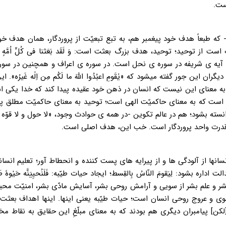
ست.
که طبعاً هدف خود پیغمبر هم، به تبع تبعیّت از پروردگار، همان هدف خو
 توحید؛ توحید، هدف بزرگ بعثت است: وَ لَقَد بَعَثنا فی کُلِّ اُمَّهٍ رَسو
که این آیه ی شریفه در سوره ی نحل است. در سوره ی اعراف و همچنین در سو
این جور گفته میشود که «یٰقَومِ اعبُدُوا اللهَ ما لَکُم مِن اِلٰه غَیرُه». ا
ط به معنای این نیست که انسان در ذهن خود عقیده پیدا کند که خدا یکی 
ت که به معنای حاکمیّت الهی است؛ توحید به معنای حاکمیّت مطلق پرور
سته بشود؛ هم در عالم تکوین -در همه ی حوادث وجود، «لا حول و لا قوّه الّا
 قدرت واحد پروردگار است. خب این، هدف اصلی است.
ها از آلودگی ها و از پیرایه های پست کننده و انحطاط آور؛ تعلیم انسانه
 بشود: لِیَقومَ النّاسُ بِالقِسط؛ ایجاد حیات طیّبه: فَلَنُحیِیَنَّه حَیٰوهً طَیِّ
شر و علم بشر از سویی و آرامش روحی بشر، آسایش مادّی بشر، امنیّت مح
نوی و عروج روحی انسان است؛ حیات طیّبه یعنی اینها. اینها اهداف بعثت 
[لکن] پیامبران دیگری هم بودند که به معنای مبلّغِ این حقایق به نقاط مخ