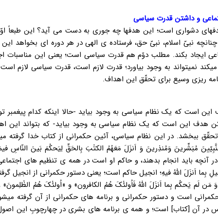
اجتماعی و داشتن قدرت سیاسی
های دشواری است؛ این هدفها چه جوری به دست می آید؟ این طبعاً اوّلاً
چنانچه نبیّ اسلام، نبیّ حق، فرستاده ی الهی در هر دوره ای بخواهد این 
اعی ایجاد بکند. مطلب دوّم هم قدرت سیاسی است؛ یعنی این مناسبات اج
د نمیتواند به وجود بیاورد؛ قدرت لازم است، قدرت سیاسی لازم است. ب
مه ریزی وسیع برای تحقّق این اهداف.
ین است که یک نظام سیاسی به وجود بیاید -حالا اینکه کدام پیغمبر توف
کن هدف این است که یک نظام سیاسی به وجود بیاید- که بتواند این اهد
حقّق ببخشد. در این نظام سیاسی، آئین حکمرانی از کتاب خدا گرفته میش
ُبَشِّرینَ وَمُنذِرینَ وَ اَنزَلَ مَعَهُمُ الکتٰبَ بِالحَقِّ لِیَحکُمَ بَینَ النّاسِ فیمَ
دم در آنچه باید انجام بدهند، و حاکم او است در همه ی تنظیم های اجتماعی
یلِ بِما اَنزَلَ اللهُ فیهِ؛ انجیل حاکم است؛ یعنی دستور حکمرانی از انجیل گر
َحکُم بِما اَنزَلَ اللهُ فَاُولئٰکَ هُمُ الکافرون» و «اُولئٰکَ هُمُ الظٰلِمونَ» و
حکمرانی است و دستور حکمرانی و برنامه های حکمرانی از آن گرفته میشو
س در آن [کتاب] است؛ و همه ی برنامه های بشری در چهارچوبِ این اصول