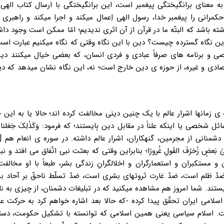
معنای برانگیختگی پیغمبر است، این برانگیختگی با ارسال کتاب الهی 
مرانی را پیغمبر خدا، رسول الهی اِعمال میکند و اجرا میکند و راهبری 
باشد که البتّه ما در قرآن از آن اثری ندیدیم؛ امّا ممکن است وجود داش
این نگاه گسترده چیست؟ دین با این نگاه وقتی که نگاه میکنیم عبارت است
ی و برنامه های صرفاً عبادی و فردی انسان، که بعضی خیال میکنند دین
ادی و غیره، از حوزه ی دین خارج است؛ نه، این نگاه نشان میدهد که دی
 ی زمانها اشرار عالم با یک چنین دینی مخالفت کرده اند؛ حالا یا به این
یا اینکه علناً در مقابل دین بِایستند؛ که فرمود: وَکَذٰلِکَ جَعَلنا لِکُلّ
ی دشمنانی از مجرمین، گنهکاران، اشرار عالم داشته. در سوره ی انعام هم [فر
ضُهُم اِلیٰ بَعضٍ زُخرُفَ القَولِ غُرورًا؛ بنابراین وقتی که بعثت نبی اتّفاق می افتد و
ستکبران و استعمارگران و اخلالگرانِ زندگی بشر، طبعاً با او مخالفت
ن ضدّ ظلم است، ضدّ غارت ثروتهای بشری است، ضدّ تسلّط ناحقّ بر آحاد 
یستند. شما امروز هم مشاهده میکنید که در تبلیغات دشمنان، از چیزی به نا
لامی ایران تحقّق پیدا کرده -که حالا بعد اشاره خواهم کرد به حرکت ع
 است. اسلام سیاسی یعنی همین اسلامی که توانسته با تشکیل حکومت، دس