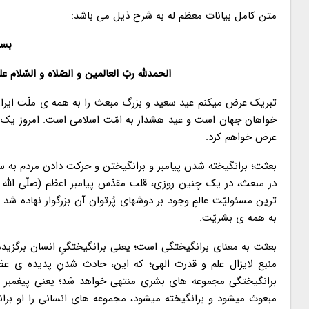
متن کامل بیانات معظم له به شرح ذیل می باشد:
بسم 
الحمدلله ربّ العالمین و الصّلاه و السّلام ع
تبریک عرض میکنم عید سعید و بزرگ مبعث را به همه ی ملّت ایران
خواهان جهان است و عید هشدار به امّت اسلامی است. امروز یک 
عرض خواهم کرد.
بعثت؛ برانگیخته شدن پیامبر و برانگیختن و حرکت دادن مردم به
در مبعث، در یک چنین روزی، قلب مقدّس پیامبر اعظم (صلّی الله 
ترین مسئولیّت عالمِ وجود بر دوشهای پُرتوان آن بزرگوار نهاده شد
به همه ی بشریّت.
بعثت به معنای برانگیختگی است؛ یعنی برانگیختگیِ انسان برگزیده
منبع لایزال علم و قدرت الهی؛ که این، حادث شدنِ پدیده ی ع
برانگیختگی مجموعه های بشری منتهی خواهد شد؛ یعنی پیغمبر اکرم
مبعوث میشود و برانگیخته میشود، مجموعه های انسانی را او برا