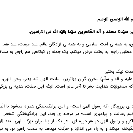
الله الرّحمن الرّحیم
لی سیّدنا محمّد و آله الطّاهرین سیّما بقیّه الله فی الارضین.
، به همه ی امّت اسلامی و به همه ی آزادگان عالم. عید مبعث، عید همه
مطلبی راجع به بعثت عرض میکنم، یک جمله ی کوتاهی هم راجع به مسائل
 سمت نیک بختی
علیه و آله و سلّم) مخزن گران بهاترین امانت الهی شد یعنی وحی الهی،
 که مسئولیّت هدایت بشر تا آخر عالم است. البتّه این بعثت، هدیه ی بزرگ
 ی پروردگار -که رسول الهی است- و این برانگیختگی همراه میشود با اتّص
ظیم رسالت و پیامبری است؛ در مرحله ی بعد، این برانگیختگیِ شخص پی
 و رسول الهی در هر دوره ای -هر یک از پیامبران بزرگ الهی- بعد [از
نگیخته میکند و به راه می اندازد و حرکت میدهد به سمت راهی نو، به ن