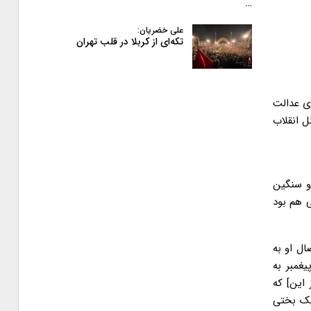
…
علی خضریان:
تکه‌ای از کربلا در قلب تهران
 ی عدالت
 انقلاب
 و سنگین
ی هم بود
ال او به
غمبر به
 این] که
یک بختی