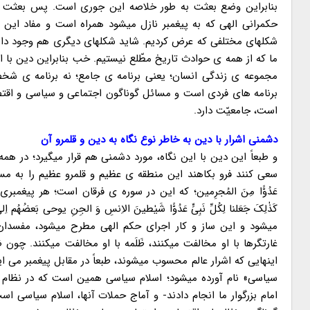
بنابراین وضع بعثت به طور خلاصه این جوری است. پس بعثت به 
حکمرانی الهی که به پیغمبر نازل میشود همراه است و مفاد این حک
شکلهای مختلفی که عرض کردیم. شاید شکلهای دیگری هم وجود داشته 
ما که از همه ی حوادث تاریخ مطّلع نیستیم. خب بنابراین دین با 
مجموعه ی زندگی انسان؛ یعنی برنامه ی جامع؛ نه برنامه ی شخص
برنامه های فردی است و مسائل گوناگون اجتماعی و سیاسی و اقتص
است، جامعیّت دارد.
دشمنی اشرار با دین به خاطر نوع نگاه به دین و قلمرو آن
و طبعاً این دین با این نگاه، مورد دشمنی هم قرار میگیرد؛ در همه
سعی کنند فرو بکاهند این منطقه ی عظیم و قلمرو عظیم را به مسائل شخصی 
عَدُوًّا مِنَ المُجرِمین؛ که این در سوره ی فرقان است؛ هر پیغمبر
کَذٰلِکَ جَعَلنا لِکُلِّ نَبِیٍّ عَدُوًّا شَیٰطینَ الاِنسِ وَ الجِنِ یوحی بَع
میشود و این ساز و کار اجرای حکم الهی مطرح میشود، مفسدان و م
غارتگرها با او مخالفت میکنند، ظَلَمه با او مخالفت میکنند. چو
اینهایی که اشرار عالم محسوب میشوند، طبعاً در مقابل پیغمبر می ا
سیاسی» نام آورده میشود؛ اسلام سیاسی همین است که در نظام اس
امام بزرگوار ما انجام دادند- و آماج حملات آنها، اسلام سیاسی