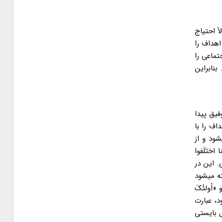
 احتیاج
اهداف را
تماعی را
نابراین
یق پیدا
اف را با
ود و از
ا اختَلَفوا
. این در
فته میشود
 «اُولئٰکَ
د، عبارت
 بایستی