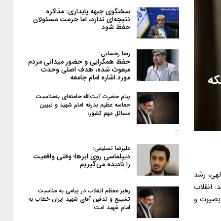
سخنگوی جبهه پایداری: مذاکره
نتیجه‌ای ندارد، اما حرمت مسئولان
حفظ شود
رضا رخسایی:
حفظ همگرایی و حضور میدانی مردم
مبعوث شده، هدف اصلی وحدت
که
مورد اشاره امام جامعه
پیام حضرت آیت‌الله خامنه‌ای به‌مناسبت
حماسه عظیم بدرقه امام شهید و تبیین
مسائل مهم کشور؛
…
علیرضا تسلیمی:
دیپلماسیِ روی ابرها؛ وقتی واقعیت
را نادیده می‌گیریم
لهی، رشد
: انقلاب
رهبر معظم انقلاب در پیامی به‌ مناسبت
«بصیرت و
تشییع و تدفین آقای شهید ایران خطاب به
امام شهید امت: