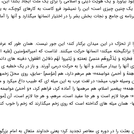
ود بیاورد و یک هویّت دینی و اسلامی را برای یک ملّت ایجاد بکند؛ این،
ن یک چنین چیزی است؛ این را نمیشود فرو کاست به کارهای کوچک، به ی
 ی جامع و نجات بخش بشر را در اختیار انسانها میگذارد و آنها را آما
را از تحرّک در این میدان برکنار کند؛ این جور نیست. همان طور که عر
برانگیخته میکند؛ انسانها حرکت میکنند. لذاست که امیرالمؤمنین (علیه الس
َتِهِ وَ یُذَکِّروهُم مَنسِیَّ نِعمَتِهِ وَ یُثیروا لَهُم دَفائِنَ العُقول؛ دفینه های د
آنها را بیدار میکنند و آنها را به حرکت درمی آورند. و باز در یک خطبه ی 
 مَرَاهِمَهُ وَ اَحمیٰ مَواسِمَه»؛ هم مرهم دارد، هم [مَوْسم] -سابق، روی محلّ زخمه
ن وسیله خوب میشد؛ در لغت عرب به این میله ای که طبیب داغ میکرد و 
هِمَه»؛ پیغمبر اسلام، هم مرهمها را آماده کرد، فراهم کرد، «وَ اَحمَیٰ مَواسِمَ
شاء»؛ هرجا لازم است و هر جا مفید است، مرهم، و هر جا لازم است، آن [مو
ها- همان میله های گداخته است که روی زخم میگذارند که زخم را خوب کند
 بعثت را در دوره ی معاصر تجدید کرد؛ یعنی خداوند متعال به امام بزرگوا