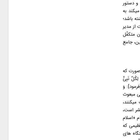
و دستور
میکند به
ته باشد؛
 از مدیر
 متکفّل
ن، جامع
 صورت که
ِ نَبِیٍّ
مود]: وَ
 نبی مبعوث
 میکنند،
بشر است،
م «اسلام
ظیمی که
تگاه های