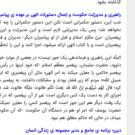
گذاشته بشود.
راهبری و مدیریّت حکومت و اِعمال دستورات الهی بر عهده ی پیامبر
خب این، دستور حکمرانی است لکن این دستور حکمرانی را چه ک
نخواهد شد؛ پس یک مدیریّتی لازم است و این مدیریّت و این 
پیغمبران -نبیّ مکرّم اسلام و قبل از او پیامبران دیگر- مدیران 
پیغمبران است و با کتاب الهی ارائه میشود، اجرا کنند و این را تحقّ
البتّه این راهبری و فرماندهی یک جور نیست؛ در بعضی از موارد 
داوود، حضرت سلیمان، پیغمبر معظّم اسلام -که خود اینها در رأس
پیغمبر حاکمی را معیّن میکند به امر الهی؛ مثل آن پیغمبری که این هم در
سَبیلِ الله»؛ مردم که زیر فشار بودند و مشکلات داشتند، به پیغمبر
کرد؛ قالَ لَهُم نَبِیُّهُـم اِنَّ اللهَ قَد بَعَثَ لَکُم طالوتَ مَلِکً
اجرای کار به دست یک کس دیگری است غیر از آن پیغمبر، که در ای
یک وقت دیگر هم این جور است که پیغمبر کسی را معیّن نمیکند
حضرت یوسف که امر او هم در دستگاه آن حکومت -که آن حکومت 
میداد، در حالی که حاکم مطلق هم نبود.
دین؛ برنامه ی جامع و مدیر مجموعه ی زندگی انسان