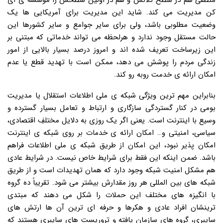
منطقی هم در سطح کلانش و هم در اولین سطحش را مؤسسه ی آی
کن مدیریت می کند. شاید این مدیریت برای آمریکایی ها یک
وضعیت مطلوبی باشد، ولی برای سایر جوامع و سایر کشورها این
حالت مستقل وجود ندارد و هرلحظه می تواند خدماتی که مبتنی بر
این زیرساخت تعریف شده اند و امروز درصد بسیار بالایی از امور
زندگی مردم را پوشش می دهد، ممکن است با تهدید قطع یا عدم
امکان ارائه ی خدمت روبه رو کند.
بنابراین مهم ترین ویژگی شبکه ی ملی اطلاعات استقلال یا مدیریت
بومی در کنار گستردگی سازگاری و ارتباط و تعامل بسیار گسترده و
وسیع با اینترنت است. یعنی اگر یک روزی به دلایل مختلفِ اقتصادی،
سیاسی، امنیتی و… امکان ارائه ی خدمات بر روی شبکه ی اینترنت
امکان پذیر نبود، این امکان از طریق شبکه ی ملی اطلاعات فراهم
باشد. ضمن اینکه این فقط برای شرایط خاص نیست. در شرایط عادی
هم مشکل امنیت شبکه وجود دارد که همان تهدیدات است و از طریق
شبکه های بین المللی هر روز مقدارش بیشتر می شود. تقریباً ده گروه
با انگیزه های مختلف این حملات را شکل می دهند که مبتدی
ترینشان افراد عادی و هکرها و حرفه ای ترین آن ها ارتش های
سایبری، گروه های سازمان یافته و تروریست های سایبری هستند که