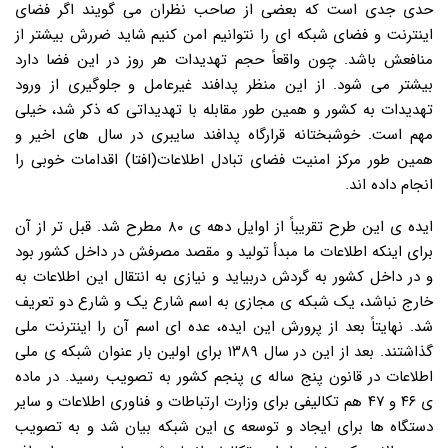
حدی جدی است که بعضی از صاحب نظران می گویند اگر فضای
اینترنت و فضای شبکه ای را نتوانیم امن کنیم شاید ضررش بیشتر از
منافعش باشد. چون واقعاً حجم تهدیدات هر روز در این فضا دارد
بیشتر می شود. از این منظر پدافند غیرعامل و جلوگیری از ورود
تهدیدات به کشور و همین طور مقابله با تهدیداتی که ذکر شد، خیلی
مهم است. خوشبختانه قرارگاه پدافند سایبری در سال های اخیر و
همین طور مرکز امنیت فضای تبادل اطلاعات(افتا) اقدامات خوبی را
انجام داده اند.
ایده ی این طرح تقریباً از اوایل دهه ی ۸۰ مطرح شد. قبل تر از آن
برای اینکه اطلاعات ما مبدأ تولید و مقصد مصرفش در داخل کشور بود
و در داخل کشور به گردش دربیاید و نیازی به انتقال این اطلاعات به
خارج نباشد، یک شبکه ی مجازی به اسم شارع یک و شارع دو تعریف
شد. نهایتاً بعد از پرورش این ایده، عده ای اسم آن را اینترنت ملی
گذاشتند. بعد از این در سال ۱۳۸۹ برای اولین بار عنوان شبکه ی ملی
اطلاعات در قانون پنج ساله ی پنجم کشور به تصویب رسید. در ماده
ی ۴۶ و ۴۷ هم تکالیفی برای وزارت ارتباطات و فناوری اطلاعات و سایر
دستگاه ها برای ایجاد و توسعه ی این شبکه بیان شد و به تصویب