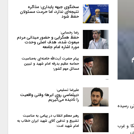
سخنگوی جبهه پایداری: مذاکره
نتیجه‌ای ندارد، اما حرمت مسئولان
حفظ شود
رضا رخسایی:
حفظ همگرایی و حضور میدانی مردم
مبعوث شده، هدف اصلی وحدت
مورد اشاره امام جامعه
پیام حضرت آیت‌الله خامنه‌ای به‌مناسبت
حماسه عظیم بدرقه امام شهید و تبیین
مسائل مهم کشور؛
…
علیرضا تسلیمی:
دیپلماسیِ روی ابرها؛ وقتی واقعیت
را نادیده می‌گیریم
ی رسیده
رهبر معظم انقلاب در پیامی به‌ مناسبت
تشییع و تدفین آقای شهید ایران خطاب به
کا و غرب
امام شهید امت:
ند.