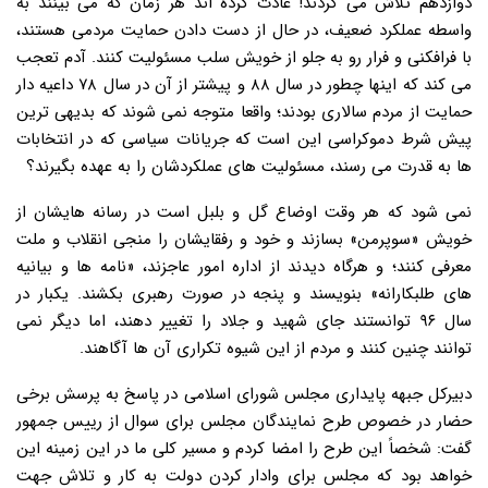
دوازدهم تلاش می کردند! عادت کرده اند هر زمان که می بینند به
واسطه عملکرد ضعیف، در حال از دست دادن حمایت مردمی هستند،
با فرافکنی و فرار رو به جلو از خویش سلب مسئولیت کنند. آدم تعجب
می کند که اینها چطور در سال ۸۸ و پیشتر از آن در سال ۷۸ داعیه دار
حمایت از مردم سالاری بودند؛ واقعا متوجه نمی شوند که بدیهی ترین
پیش شرط دموکراسی این است که جریانات سیاسی که در انتخابات
ها به قدرت می رسند، مسئولیت های عملکردشان را به عهده بگیرند؟
نمی شود که هر وقت اوضاع گل و بلبل است در رسانه هایشان از
خویش «سوپرمن» بسازند و خود و رفقایشان را منجی انقلاب و ملت
معرفی کنند؛ و هرگاه دیدند از اداره امور عاجزند، «نامه ها و بیانیه
های طلبکارانه» بنویسند و پنجه در صورت رهبری بکشند. یکبار در
سال ۹۶ توانستند جای شهید و جلاد را تغییر دهند، اما دیگر نمی
توانند چنین کنند و مردم از این شیوه تکراری آن ها آگاهند.
دبیرکل جبهه پایداری مجلس شورای اسلامی در پاسخ به پرسش برخی
حضار در خصوص طرح نمایندگان مجلس برای سوال از رییس جمهور
گفت: شخصاً این طرح را امضا کردم و مسیر کلی ما در این زمینه این
خواهد بود که مجلس برای وادار کردن دولت به کار و تلاش جهت