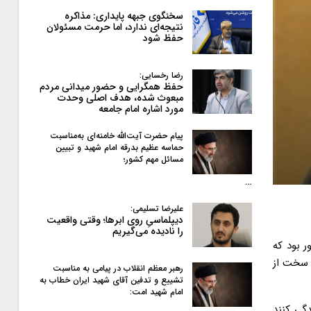
سخنگوی جبهه پایداری: مذاکره
نتیجه‌ای ندارد، اما حرمت مسئولان
حفظ شود
رضا رخسایی:
حفظ همگرایی و حضور میدانی مردم
مبعوث شده، هدف اصلی وحدت
مورد اشاره امام جامعه
پیام حضرت آیت‌الله خامنه‌ای به‌مناسبت
حماسه عظیم بدرقه امام شهید و تبیین
مسائل مهم کشور؛
…
علیرضا تسلیمی:
دیپلماسیِ روی ابرها؛ وقتی واقعیت
را نادیده می‌گیریم
ر بود که
م سخت از
رهبر معظم انقلاب در پیامی به‌ مناسبت
تشییع و تدفین آقای شهید ایران خطاب به
امام شهید امت:
گی کنند