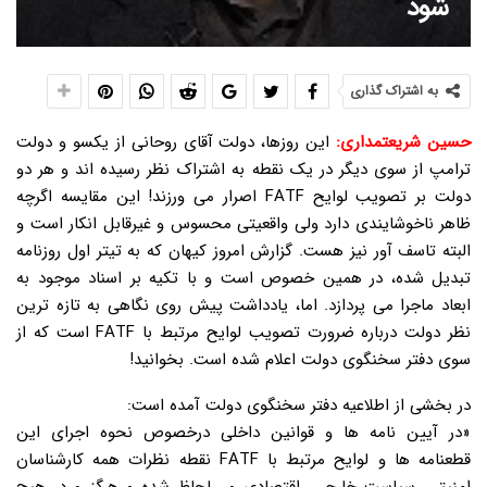
شود
به اشتراک گذاری
حسین شریعتمداری:
این روزها، دولت آقای روحانی از یکسو و دولت
ترامپ از سوی دیگر در یک نقطه به اشتراک نظر رسیده اند و هر دو
دولت بر تصویب لوایح FATF اصرار می ورزند! این مقایسه اگرچه
ظاهر ناخوشایندی دارد ولی واقعیتی محسوس و غیرقابل انکار است و
البته تاسف آور نیز هست. گزارش امروز کیهان که به تیتر اول روزنامه
تبدیل شده، در همین خصوص است و با تکیه بر اسناد موجود به
ابعاد ماجرا می پردازد. اما، یادداشت پیش روی نگاهی به تازه ترین
نظر دولت درباره ضرورت تصویب لوایح مرتبط با FATF است که از
سوی دفتر سخنگوی دولت اعلام شده است. بخوانید!
در بخشی از اطلاعیه دفتر سخنگوی دولت آمده است:
«در آیین نامه ها و قوانین داخلی درخصوص نحوه اجرای این
قطعنامه ها و لوایح مرتبط با FATF نقطه نظرات همه کارشناسان