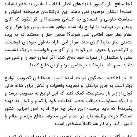
کجا منافع ملی کشور یا نهادهای اصلی انقلاب اسلامی به خطر نیفتاده
است»! ایشان توضیح نمی دهند این کارشناسان فرهیخته امنیتی و
سیاست خارجی و اقتصادی چه کسانی هستند؟! و اگر آنگونه که آقای
ربیعی می فرمایند با لوایح یاد شده موافق هستند، پس چرا هرگز برای
اعلام نظر خود آفتابی نمی شوند؟! سخن حق و مستند که به پرده
نشینی نیاز ندارد! کاش چند نفر از این افراد به قول خودتان فرهیخته
و کارشناس را معرفی می کردید و از آنها می خواستید در یک نشست
علنی با منتقدان از نظرات خود دفاع کنند! اگر ادعای خود را واقعی می
دانید بسم الله… بفرمائید در حضور مردم از آن دفاع کنید!
۵- در اطلاعیه سخنگوی دولت آمده است: «مخالفان تصویب لوایح
بهتر است به جای فرافکنی و تحریف واقعیات و تلاش برای شانه خالی
کردن از زیر بار مسئولیت، کمک کنند که این لوایح به تصویب برسد و
یا اینکه مسئولیت عواقب خطیر اقدامات خود را تمام و کمال به عهده
بگیرند»! که باید پرسید؛ این دیگر چه نوع اداره امور اجرایی کشور
است؟! دولت وظیفه دارد در انجام امور محوله، منافع مردم و نظام را
تامین کند. راه کار هم کاملاً مشخص است.
اولین گام، ارزیابی سود و زیان تصویب این لوایح است که تمامی