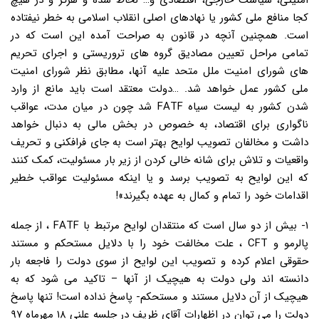
امنیتی، سیاست خارجی، اقتصادی و… لحاظ شده و هرگز و در هیچ
کجا منافع ملی کشور یا نهادهای اصلی انقلاب اسلامی به خطر نیفتاده
است. همچنین آنچه در قانون به صراحت آمده این است که در
تمامی مراحل تعیین مصادیق گروه های تروریستی و اجرای تحریم
های شورای امنیت ملل متحد علیه آنها، مطابق نظر شورای امنیت
ملی کشور عمل خواهد شد. …دولت معتقد است باید مانع از وارد
شدن کشور به لیست سیاه FATF شد چون در میان مدت، عواقب
ناگواری برای اقتصاد، به خصوص در بخش مالی به دنبال خواهد
داشت و مخالفان تصویب لوایح بهتر است به جای فرافکنی و تحریف
واقعیات و تلاش برای شانه خالی کردن از زیر بار مسئولیت، کمک کنند
که این لوایح به تصویب برسد و یا اینکه مسئولیت عواقب خطیر
اقدامات خود را تمام و کمال به عهده بگیرند»!
۱- بیش از دو سال است که منتقدان لوایح مرتبط با FATF ، از جمله
پالرمو و CFT ، علت مخالفت خود را با دلایل مستحکم و مستند
حقوقی اعلام کرده و تصویب این لوایح از سوی دولت را فاجعه بار
دانسته اند ولی دولت به هیچیک از آنها – تاکید می شود که به
هیچیک از آن دلایل مستند و مستحکم- پاسخ نداده است! تنها پاسخ
دولت را می توان در اظهارات آقای ظریف در جلسه علنی ۱۸ مهرماه ۹۷