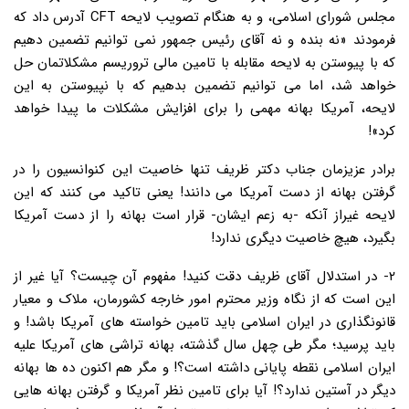
مجلس شورای اسلامی، و به هنگام تصویب لایحه CFT آدرس داد که
فرمودند «نه بنده و نه آقای رئیس جمهور نمی توانیم تضمین دهیم
که با پیوستن به لایحه مقابله با تامین مالی تروریسم مشکلاتمان حل
خواهد شد، اما می توانیم تضمین بدهیم که با نپیوستن به این
لایحه، آمریکا بهانه مهمی را برای افزایش مشکلات ما پیدا خواهد
کرد»!
برادر عزیزمان جناب دکتر ظریف تنها خاصیت این کنوانسیون را در
گرفتن بهانه از دست آمریکا می دانند! یعنی تاکید می کنند که این
لایحه غیراز آنکه -به زعم ایشان- قرار است بهانه را از دست آمریکا
بگیرد، هیچ خاصیت دیگری ندارد!
۲- در استدلال آقای ظریف دقت کنید! مفهوم آن چیست؟ آیا غیر از
این است که از نگاه وزیر محترم امور خارجه کشورمان، ملاک و معیار
قانونگذاری در ایران اسلامی باید تامین خواسته های آمریکا باشد! و
باید پرسید؛ مگر طی چهل سال گذشته، بهانه تراشی های آمریکا علیه
ایران اسلامی نقطه پایانی داشته است؟! و مگر هم اکنون ده ها بهانه
دیگر در آستین ندارد؟! آیا برای تامین نظر آمریکا و گرفتن بهانه هایی