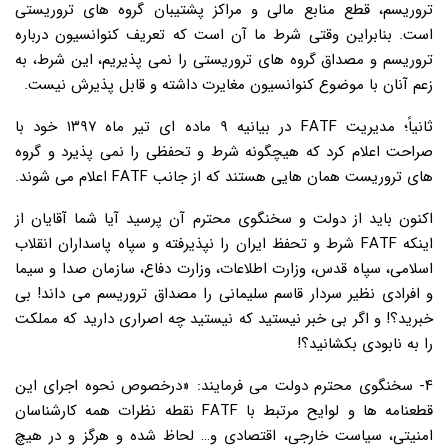
تروریسم، قطع منابع مالی و مراکز پشتیبان گروه های تروریستی
است. بنابراین وقتی شرط ما آن است که تعریف کنوانسیون درباره
تروریسم و مصداق گروه های تروریستی را نمی پذیریم، این شرط، به
زعم آنان با موضوع کنوانسیون مغایرت داشته و قابل پذیرش نیست.
ثانیاً؛ مدیریت FATF در بیانیه ۹ ماده ای تیر ماه ۱۳۹۷ خود با
صراحت اعلام کرد که هیچگونه شرط و تحفظی را نمی پذیرد و گروه
های تروریست همان هایی هستند که از جانب FATF اعلام می شوند.
اکنون باید از دولت و سخنگوی محترم آن پرسید آیا شما آقایان از
اینکه FATF شرط و تحفظ ایران را نپذیرفته و سپاه پاسداران انقلاب
اسلامی، سپاه قدس، وزارت اطلاعات، وزارت دفاع، سازمان صدا و سیما
و افرادی نظیر سردار قاسم سلیمانی را مصداق تروریسم می داند! بی
خبرید؟! و اگر بی خبر نیستید که نیستید چه اصراری دارید که مملکت
را به نابودی بکشانید؟!
۴- سخنگوی محترم دولت می فرمایند: «درخصوص نحوه اجرای این
قطعنامه ها و لوایح مرتبط با FATF نقطه نظرات همه کارشناسان
امنیتی، سیاست خارجی، اقتصادی و… لحاظ شده و هرگز و در هیچ