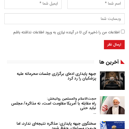
اطلاعات من را ذخیره کن تا در آینده نیازی به ورود اطلاعات نداشته باشم
آخرین ها
جبهه پایداری ادعای برگزاری جلسات محرمانه علیه
پزشکیان را رد کرد
حجت‌الاسلام والمسلمین روانبخش:
راه مقابله با آمریکا مقاومت است، نه مذاکره/ مجلس
نباید حتی
…
سخنگوی جبهه پایداری: مذاکره نتیجه‌ای ندارد، اما
حرمت مسئولان حفظ شود