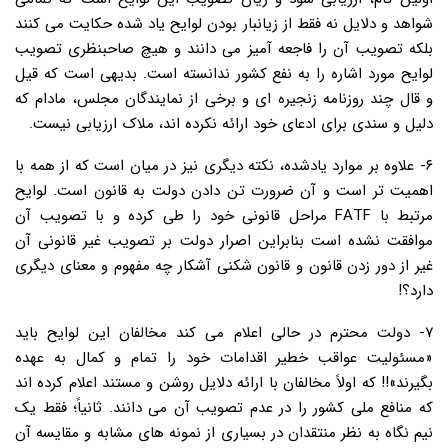
شواهد و دلایل نه فقط از زیانبار بودن لوایح یاد شده حکایت می کنند
بلکه تصویب آن را فاجعه آمیز می دانند و هیچ صاحبنظری تصویب
لوایح مورد اشاره را به نفع کشور ندانسته است. بدیهی است که قیل
و قال چند روزنامه زنجیره ای و برخی از نمایندگان مجلس، مادام که
دلیل و سندی برای ادعای خود ارائه نکرده اند، ملاک ارزیابی نیست.
۶- علاوه بر موارد یادشده، نکته دیگری نیز در میان است که از همه با
اهمیت تر است و آن ضرورت تن دادن دولت به قانون است. لوایح
مرتبط با FATF مراحل قانونی خود را طی کرده و با تصویب آن
موافقت نشده است بنابراین اصرار دولت بر تصویب غیر قانونی آن
غیر از دور زدن قانون و قانون شکنی آشکار چه مفهوم و معنای دیگری
دارد؟!
۷- دولت محترم در حالی اعلام می کند مخالفان این لوایح باید
«مسئولیت عواقب خطیر اقدامات خود را تمام و کمال به عهده
بگیرند»!! که اولاً مخالفان با ارائه دلایل روشن و مستند اعلام کرده اند
که منافع ملی کشور را در عدم تصویب آن می دانند. ثانیاً؛ فقط یک
نیم نگاه به نظر منتقدان در بسیاری از نمونه های مشابه و مقایسه آن