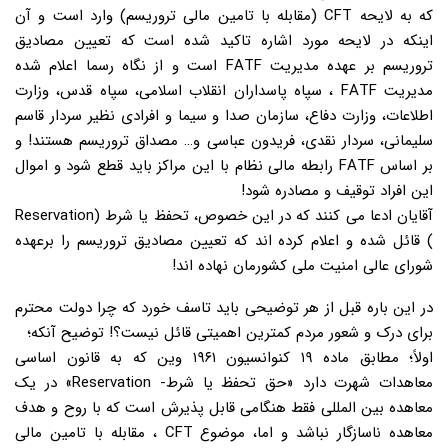
که به لایحه CFT (مقابله با تامین مالی تروریسم) وارد است و آن
اینکه در لایحه مورد اشاره تاکید شده است که تعیین مصادیق
تروریسم بر عهده مدیریت FATF است و از نگاه رسما اعلام شده
مدیریت FATF ، سپاه پاسداران انقلاب اسلامی، سپاه قدس، وزارت
اطلاعات، وزارت دفاع، سازمان صدا و سیما و افرادی نظیر سردار قاسم
سلیمانی، سردار نقدی، فریدون عباسی و… مصداق تروریسم هستند! و
بر اساس FATF رابطه مالی نظام با این مراکز باید قطع شود و اموال
این افراد توقیف و مصادره شود!
آقایان ادعا می کنند که در این خصوص، تحفظ یا شرط (Reservation
) قائل شده و اعلام کرده اند که تعیین مصادیق تروریسم را برعهده
شورای عالی امنیت ملی کشورمان نهاده اند!
در این باره قبل از هر توضیحی باید تاسف خورد که چرا دولت محترم
برای درک و شعور مردم کمترین اهمیتی قائل نیست؟! توضیح آنکه؛
اولاً؛ مطابق ماده ۱۹ کنوانسیون ۱۹۶۱ وین که به قانون اساسی
معاهدات شهرت دارد «حق تحفظ یا شرط- Reservation» در یک
معاهده بین المللی فقط هنگامی قابل پذیرش است که با روح و هدف
معاهده ناسازگار نباشد و اما، موضوع CFT ، مقابله با تامین مالی