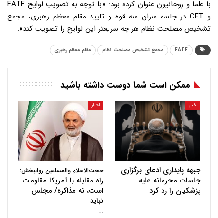
با علما و روحانیون عنوان کرده بود: «با توجه به تصویب لوایح FATF
و CFT در جلسه سران سه قوه و تایید مقام معظم رهبری، مجمع
تشخیص مصلحت نظام هر چه سریعتر این لوایح را تصویب کند».
FATF
مجمع تشخیص مصلحت نظام
مقام معظم رهبری
ممکن است شما دوست داشته باشید
اخبار
اخبار
جبهه پایداری ادعای برگزاری
حجت‌الاسلام والمسلمین روانبخش:
جلسات محرمانه علیه
راه مقابله با آمریکا مقاومت
پزشکیان را رد کرد
است، نه مذاکره/ مجلس
نباید
…