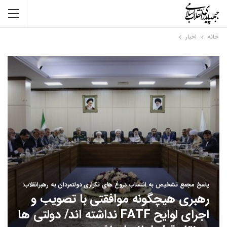
خانه
اخبار
پاسخ مجمع تشخیص به انتساب دروغ های تکراری دولتمردان به رهبرانقلاب:
رهبری هیچگونه موافقتی با تصویب و
اجرای لوایح FATF نداشته اند/ دولتی ها