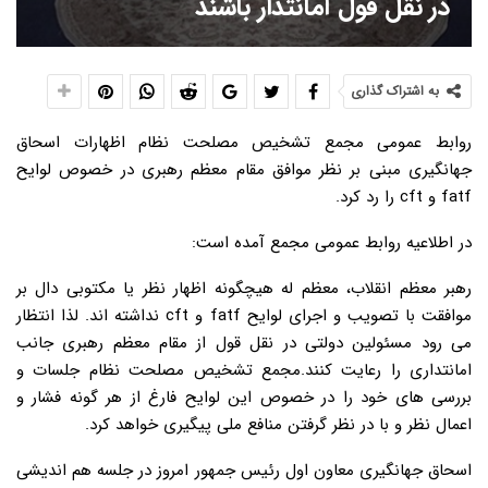
در نقل قول امانتدار باشند
به اشتراک گذاری
روابط عمومی مجمع تشخیص مصلحت نظام اظهارات اسحاق
جهانگیری مبنی بر نظر موافق مقام معظم رهبری در خصوص لوایح
fatf و cft را رد کرد.
در اطلاعیه روابط عمومی مجمع آمده است:
رهبر معظم انقلاب، معظم له هیچگونه اظهار نظر یا مکتوبی دال بر
موافقت با تصویب و اجرای لوایح fatf و cft نداشته اند. لذا انتظار
می رود مسئولین دولتی در نقل قول از مقام معظم رهبری جانب
امانتداری را رعایت کنند.مجمع تشخیص مصلحت نظام جلسات و
بررسی های خود را در خصوص این لوایح فارغ از هر گونه فشار و
اعمال نظر و با در نظر گرفتن منافع ملی پیگیری خواهد کرد.
اسحاق جهانگیری معاون اول رئیس جمهور امروز در جلسه هم اندیشی