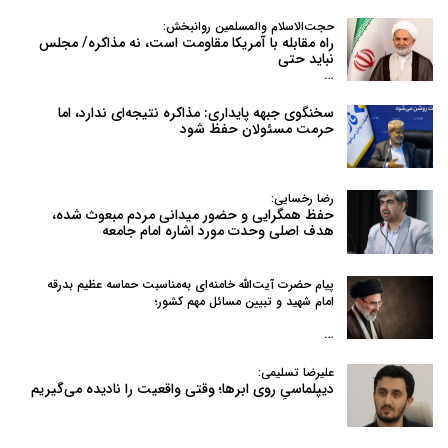
حجت‌الاسلام والمسلمین روانبخش:
راه مقابله با آمریکا مقاومت است، نه مذاکره/ مجلس
نباید حتی
…
سخنگوی جبهه پایداری: مذاکره نتیجه‌ای ندارد، اما
حرمت مسئولان حفظ شود
رضا رخسایی:
حفظ همگرایی و حضور میدانی مردم مبعوث شده،
هدف اصلی وحدت مورد اشاره امام جامعه
پیام حضرت آیت‌الله خامنه‌ای به‌مناسبت حماسه عظیم بدرقه
امام شهید و تبیین مسائل مهم کشور؛
…
علیرضا تسلیمی:
دیپلماسیِ روی ابرها؛ وقتی واقعیت را نادیده می‌گیریم