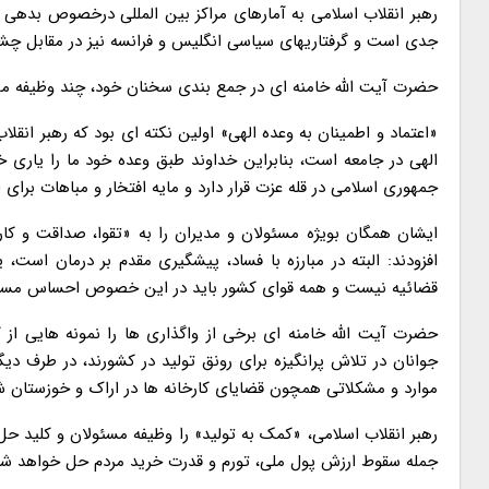
رهبر انقلاب اسلامی به آمارهای مراکز بین المللی درخصوص بدهی 
جدی است و گرفتاریهای سیاسی انگلیس و فرانسه نیز در مقابل چشم 
حضرت آیت الله خامنه ای در جمع بندی سخنان خود، چند وظیفه مهم را 
«اعتماد و اطمینان به وعده الهی» اولین نکته ای بود که رهبر انق
الهی در جامعه است، بنابراین خداوند طبق وعده خود ما را یاری خ
جمهوری اسلامی در قله عزت قرار دارد و مایه افتخار و مباهات برای 
ایشان همگان بویژه مسئولان و مدیران را به «تقوا، صداقت و کار
افزودند: البته در مبارزه با فساد، پیشگیری مقدم بر درمان است،
قضائیه نیست و همه قوای کشور باید در این خصوص احساس مسئو
حضرت آیت الله خامنه ای برخی از واگذاری ها را نمونه هایی از 
جوانان در تلاش پرانگیزه برای رونق تولید در کشورند، در طرف دیگر
موارد و مشکلاتی همچون قضایای کارخانه ها در اراک و خوزستان ش
رهبر انقلاب اسلامی، «کمک به تولید» را وظیفه مسئولان و کلید حل 
جمله سقوط ارزش پول ملی، تورم و قدرت خرید مردم حل خواهد شد، ا