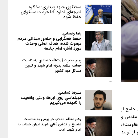
سخنگوی جبهه پایداری: مذاکره
نتیجه‌ای ندارد، اما حرمت مسئولان
حفظ شود
رضا رخسایی:
حفظ همگرایی و حضور میدانی مردم
مبعوث شده، هدف اصلی وحدت
مورد اشاره امام جامعه
پیام حضرت آیت‌الله خامنه‌ای به‌مناسبت
حماسه عظیم بدرقه امام شهید و تبیین
مسائل مهم کشور؛
…
علیرضا تسلیمی:
دیپلماسیِ روی ابرها؛ وقتی واقعیت
را نادیده می‌گیریم
جامع از
 مقدس و
رهبر معظم انقلاب در پیامی به‌ مناسبت
مقاومت»،
تشییع و تدفین آقای شهید ایران خطاب به
امام شهید امت:
از تولید