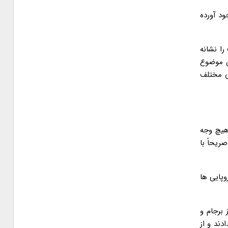
ود آورده
را نشانه
ن موضوع
ی مختلف
 هیچ وجه
ریحاً با
وپایی ها
 برجام و
دند و از