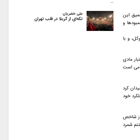
…
علی خضریان:
میق این
تکه‌ای از کربلا در قلب تهران
بودها و
کل، و با
بار مادی
لامی است
یدان کرد
لکرد خود
 از شاخص
تنم شمرد