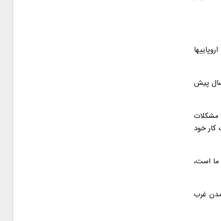
روپاییها
 سال پیش
ا مشکلات
 کار خود
 ما است،
تمدن غرب