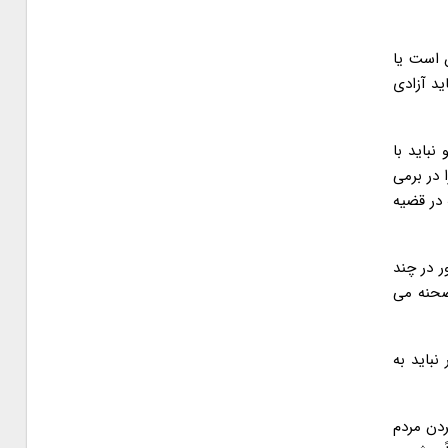
ن است یا
ید آزادی
نباید با
 در برمی
 در قضیه
ر در چند
 صحنه می
نباید به
ردن مردم