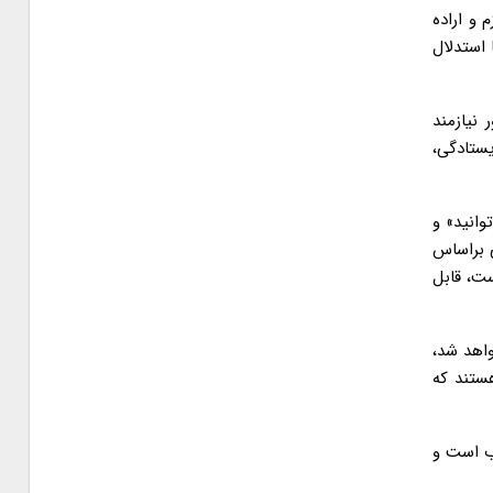
و اراده
 استدلال
نیازمند
یستادگی،
وانید» و
 براساس
ست، قابل
واهد شد،
هستند که
اب است و