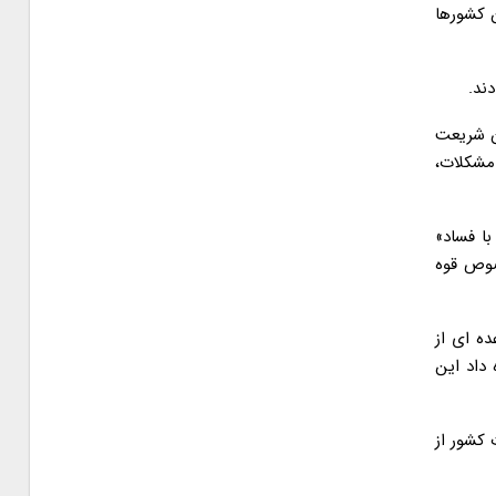
ن کشورها
ند.
دن شریعت
 مشکلات،
با فساد»
خصوص قوه
ده ای از
 داد این
 کشور از