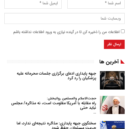
اطلاعات من را ذخیره کن تا در آینده نیازی به ورود اطلاعات نداشته باشم
آخرین ها
جبهه پایداری ادعای برگزاری جلسات محرمانه علیه
پزشکیان را رد کرد
حجت‌الاسلام والمسلمین روانبخش:
راه مقابله با آمریکا مقاومت است، نه مذاکره/ مجلس
نباید حتی
…
سخنگوی جبهه پایداری: مذاکره نتیجه‌ای ندارد، اما
حرمت مسئولان حفظ شود