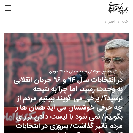
خانه
اخبار
پرسش و پاسخ خواندنی سعید جلیلی با دانشجویان:
در انتخابات سال ۹۴ و ۹۶ جریان انقلابی
به وحدت رسید، اما چرا به نتیجه
نرسید؟/ برخی می گویند ببینیم مردم از
چه حرفی خوششان می آید همان ها را
بگوییم/ نمی شود با لیست دادن بر رای
مردم تاثیر گذاشت/ پیروزی در انتخابات