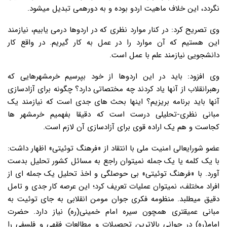
نگردد، این خلاف ماهیت اردو بوده و به دورهمی تبدیل میشود.
وی تصریح کرد: در کنار موارد نظری که در اردوها درمی یابیم، نیازمند
این هستیم که آن موارد را در عمل به کار گیریم. در واقع کار
دانشجویی نیازمند علم با عمل است.
وی افزود: باید در این اردوها از خود بپرسیم خرمشهرهایی که
رهبرانقلاب از آنها یاد کردند چه مختصاتی دارد؟ چگونه برای آزادسازی
آنها باید برنامه بریزیم؟ اینها بحث های جدی است که نیازمند یک
مبانی نظری-تحلیلی درست است که دقیقا بفهمیم خرمشهر ها
کجاست و هم یک اراده قوی برای آزادسازی آن لازم است.
عضو شورایعالی امنیت ملی با انتقاد از «فرهنگ توئیتی» اظهار داشت:
با یک کلمه یا یک جمله نمیتوان راجع به مسائل کشور تحلیل بدست
آورد. با «فرهنگ توئیتی» بی حوصلگی و اخذ تحلیل یک جمله ای از
افراد مختلف، نمیتوان عملیات تعریف کرد؛ این عرصه کار جدی و تامل
دقیق میطلبد. منظومه فکری جوان مومن انقلابی به جای توئیت به
مبانی عمیقتری همچون سیره امام خمینی(ره) نیاز دارد. حضرت
امام(ره) در جوانی بالاترین تحصیلات و مطالعات فقهی و فلسفی را