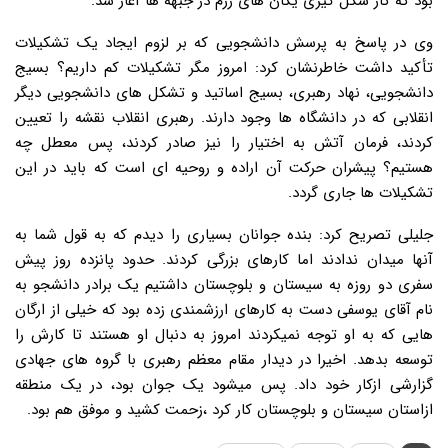
بود که کار شکل گیری یگان های رزم در جبهه ها آغاز شد.
وی در پاسخ به پرسش دانشجویی که بر لزوم ایجاد یک تشکیلات
تأکید داشت خاطرنشان کرد: امروز مگر تشکیلات کم داریم؟ بسیج
دانشجویی، نهاد رهبری، بسیج اساتید و تشکل های دانشجویی دیگر
انقلابی که در دانشگاه ها وجود دارند. رهبری انقلاب نقشه را تعیین
کردند، فرمان آتش به اختیار را نیز صادر کردند، پس معطل چه
هستیم؟ پیشران حرکت آن اراده و روحیه ای است که باید در این
تشکیلات ها جاری گردد.
جلیلی تصریح کرد: بنده جوانان بسیاری را دیدم که به قول شما به
آنها میدان ندادند اما کارهای بزرگی کردند. حدود پانزده روز پیش
سفری دو روزه به سیستان و بلوچستان داشتیم یک برادر دانشجو به
نام آقای یوسفی دست به کارهای ارزشمندی زده بود که خیلی از ارگان
هایی که به او توجه نمیکردند امروز به دنبال او هستند تا کارش را
توسعه بدهد. اخیرا در دیدار مقام معظم رهبری با گروه های جهادی
گزارشی ازکار خود داد. پس میشود یک جوان بود، در یک منطقه
ازاستان سیستان و بلوچستان کار کرد ،زحمت کشید و موفق هم بود.