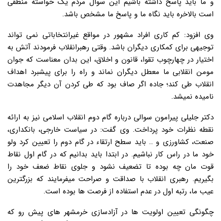
و ما باید پاسخ داشته باشیم این سوال مردم یک خواسته منطقی
است بالاخره باید نگاه ما و پاسخ ما مشخص باشد.
وی افزود: کم کاری افراد مشهور در مواقع غیرانتخاباتی نمی تواند
توجیهی برای کمکاری دیگران باشد. وقتی رهبرانقلاب فرمودند آتش به
اختیار در چهارچوب تقوا، قانون و اخلاق، این بدان معناست که جوان
مومن انقلابی ما معطل دیگران نماند و راه را برای پیشبرد اهداف
انقلاب طی کند؛ جاده اگر صاف بود که طی کردن آن دیگر مجاهدت
نامیده نمیشد.
دکتر جلیلی پیرامون سوالی درباره گام دوم انقلاب اسلامی نیز به ارائه
نقطه نظرات خود پرداخت. وی گفت: در سیاست خارجی، بانکداری،
صنعت، کشاورزی و .. باید سطح ارتقاء در گام دوم را تعیین کرد ولو
خود ما در راس کار نباشیم. در ابتدا باید بدانیم که در گام اول نقاط
قوت مان چه بوده تا تضعیف نشود و جلوی نقاط ضعف خود را
بگیریم. رهبری انقلاب با صداقت و صراحت میفرمایند که بزرگترین
عیب ما، رتبه اول در عدم استفاده از فرصت ها بوده است.
چگونگی تعیین اولویت ها در آزادسازی خرمشهر های پیش رو که