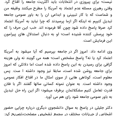
نیست؛ برای پیروزی در انتخابات باید اکثریت جامعه را اقناع کرد.
وقتی رهبری مسئله عدم اعتماد به آمریکا را مطرح میکنند وظیفه من
و شماست که با کار تبیینی و ابداعی ان را به باور عمومی جامعه
تبدیل کنییم نه اینکه اگر ازما پرسیدند که چرا نباید به آمریکا اعتماد
کرد صرفا پاسخ داده شود چون آقا فرموده اند. خب این حرف را که
خود پرسش کننده شنیده است؛ او به دنبال استدلال های پیرامون
این فرمایش است.
وی ادامه داد: امروز اگر در جامعه بپرسیم که آیا میشود به آمریکا
اعتماد کرد یا نه؟ پاسخ مشخص است؛ همه می گویند نه ولی هزینه
گزافی برای رسیدن به این پاسخ داده شده است اما دلائلی که امروز
برای جامعه روشن شده است، سابقا نیز وجود داشته ا ست. پس
معلوم است، کوتاهی هایی از سوی امثال ما در اقناع افکار عمومی
وجود داشته است. به عنوان نمونه کسانی سالها گفتند اگر با فلان
قدرت تعامل کنیم مشکلاتمان برطرف میشود؛ اگر این راه حل تبدیل
به باور عمومی جامعه شود رای هم می آورد.
دکتر جلیلی در پاسخ به سوال دانشجوی دیگری درباره چرایی حضور
اشخاص از جریانات مختلف در مجمع تشخیص مصلحت،تصریح کرد: