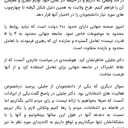
در حد وسعی که داریم و در حیطه کار عملی خود لوازم نظری و معرفتی
آن را فراهم کنیم. طرح ولایت به همین دلیل شکل گرفته تا چهارچوب
های مورد نیاز دانشجویان را در اختیار آنها قرار دهد.
امروز صحنه جهانی دارای حدود ۲۰۰ دولت است که نباید روابط را
محدود به موضوعات خاص نمود. جامعه جهانی محدود به ۴ یا ۵
قدرت نیست؛ تعامل گسترده و سازنده ای که رهبری فرمودند با تعامل
محدود و بازنده متفاوت است.
دکتر جلیلی خاطرنشان کرد: هوشمندی در سیاست خارجی آنست که از
نقاط اشتراک در جامعه جهانی برای تعامل استفاده کرد و از آنها
فرصت ساخت.
سوال دیگری که یکی از دانشجویان از جلیلی پرسید درخصوص
فعالیت های انتخاباتی بود. دکتر جلیلی در پاسخ گفت:یکی از ایرادات
آنست که صرفا بخواهیم با ارائه لیست بر رای مردم تاثیر بگذاریم اما
در فاصله دو انتخابات، مردم را رها کنیم وتلاش لازم را بکار نبریم
نسبت به دغدغه آنها در طول این سالها بیتفاوتیم و آنها را با
مشکلاتشان تنها میگذاریم و توقع داریم به کاندیدای مورد نظر ما نیز