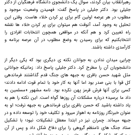
رهبرانقلاب بیان کردند، سوال یک دانشجوی دانشگاه فرهنگیان از دکتر
جلیلی بود. دکتر جلیلی در پاسخ گفت: فهمیدن وضعیت موجود و
مطلوب در هر عرصه اولین گام برای پر کردن خلاء هاست. وقتی این
تحلیل به وجود آمد، آنوقت هم میتوان برای پر کردن خلاء ها نقشه
راه تعیین کرد و هم آنکه در مواقعی همچون انتخابات افرادی را
انتخابکنیم که برای رسیدن به وضع مطلوب در آن عرصه برنامه و
کارآمدی داشته باشند.
چرایی میدان ندادن به جوانان نکته ی دیگری بود که یکی دیگر از
دانشجویان آن را مطرح کرد. دکتر جلیلی پاسخ داد: زمانیکه جوانانی
مثل شهید حسن باقری به جبهه های جنگ قدم گذاشتند فرماندهی
کل قوا با بنی صدر بود اما آنها به کار خود با تمام قوت ادامه دادند؛
کسی برای آنها فرش قرمز پهن نکرده بود. نامه مشهور «مسلمین به
داد ما برسید» درباره مشکلات آن روزها گواه است. این نکته را هم به
یاد داشته باشید که حسن باقری برای فرماندهی به جبهه نرفت؛ او به
عنوان خبرنگار روزنامه به اهواز میرود و تکلیف خود را توسعه داده و در
جبهه میماند. چمران نیز در ابتدا معطل تشکیلات نبود؛ با تشکیل
ستاد جنگ های نامنظم گروهی را برای دفاع شکل داد و پس از آن