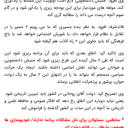
وی افزود: جنبش دانشجویی لازم است اولویت این مسئله را یادآوری
کند، مولفه های موردنیاز برای این بودجه ریزی را یادآور شود و در گام
سوم آنچه درست می داند را مطالبه گری کند.
قائدشرف افزود: به نظر بنده مسیری که ما می رویم ۲ مسیر را در
تقابل با نظام قرار خواهد داد، یا شورش اجتماعی خواهد شد یا باج
فرهنگی که باید جلوی این ۲ راه کاذب هم گرفته شود.
وی تاکید کرد: اتفاق بعدی که باید برای آن برنامه ریزی شود این
است که طی ۲ سال آینده این طرح ریزی شود که جنبش دانشجویی
و جوانان می توانند نقش اساسی داشته باشند. ایجاد یک حرکت
سیاسی منسجم که بتواند ما را در انتهای این ۲ سال به یک دولت
جوان، پرشور و پرتحرکت انقلابی برساند.
وی تصریح کرد: دولت آقای روحانی در کشور باید تبیین تاریخی شود.
یعنی نباید دوباره این اتفاق رخ دهد که افکار عمومی و حافظه علمی و
تاریخی ما آنچه در این مدت بر کشور گذشته را فراموش کند.
* منتظمی: مسئولان برای حل مشکلات برنامه ندارند/ خودروسازی ها
همچون مارهایی بر شانه دولت اند