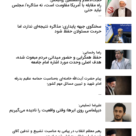
حجت‌الاسلام والمسلمین روانبخش:
راه مقابله با آمریکا مقاومت است، نه مذاکره/ مجلس
نباید حتی
…
سخنگوی جبهه پایداری: مذاکره نتیجه‌ای ندارد، اما
حرمت مسئولان حفظ شود
رضا رخسایی:
حفظ همگرایی و حضور میدانی مردم مبعوث شده،
هدف اصلی وحدت مورد اشاره امام جامعه
پیام حضرت آیت‌الله خامنه‌ای به‌مناسبت حماسه عظیم بدرقه
امام شهید و تبیین مسائل مهم کشور؛
…
علیرضا تسلیمی:
دیپلماسیِ روی ابرها؛ وقتی واقعیت را نادیده می‌گیریم
رهبر معظم انقلاب در پیامی به‌ مناسبت تشییع و تدفین آقای