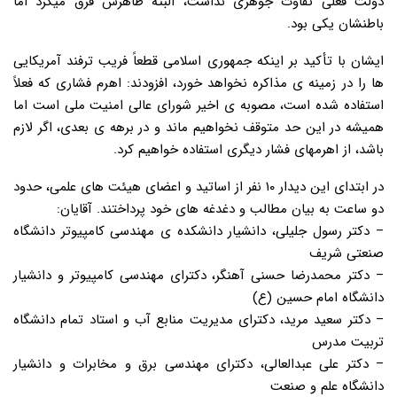
دولت فعلی تفاوت جوهری نداشت، البته ظاهرش فرق میکرد اما
باطنشان یکی بود.
ایشان با تأکید بر اینکه جمهوری اسلامی قطعاً فریب ترفند آمریکایی
ها را در زمینه ی مذاکره نخواهد خورد، افزودند: اهرم فشاری که فعلاً
استفاده شده است، مصوبه ی اخیر شورای عالی امنیت ملی است اما
همیشه در این حد متوقف نخواهیم ماند و در برهه ی بعدی، اگر لازم
باشد، از اهرمهای فشار دیگری استفاده خواهیم کرد.
در ابتدای این دیدار ۱۰ نفر از اساتید و اعضای هیئت های علمی، حدود
دو ساعت به بیان مطالب و دغدغه های خود پرداختند. آقایان:
– دکتر رسول جلیلی، دانشیار دانشکده ی مهندسی کامپیوتر دانشگاه
صنعتی شریف
– دکتر محمدرضا حسنی آهنگر، دکترای مهندسی کامپیوتر و دانشیار
دانشگاه امام حسین (ع)
– دکتر سعید مرید، دکترای مدیریت منابع آب و استاد تمام دانشگاه
تربیت مدرس
– دکتر علی عبدالعالی، دکترای مهندسی برق و مخابرات و دانشیار
دانشگاه علم و صنعت