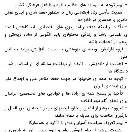
– لزوم توجه به سرمایه های عظیم بالقوه و بالفعل فرهنگی کشور
– اهمیت تأمین رفاه اجتماعی زنان به منظور حفظ شأن و ایفای نقش
مادری و همسری در خانواده
– تأکید بر اینکه هدف برنامه ریزی های اقتصادی باید کاهش فاصله
ی طبقاتی باشد و زندگی مسئولان باید الگویی از ساده زیستی و
پرهیز از تجملات باشد
– لزوم افزایش بودجه ی پژوهشی به نسبت افزایش تولید ناخالص
ملی
– اهمیت آزاداندیشی و انتقاد از برداشت سلیقه ای از اسلامی شدن
دانشگاه ها
– توجه به همه ی ظرفیتها در جهت حفظ منافع ملی و اجماع ملی
برای آینده ی ایران
– تأکید بر بسیج همه ی اراده ها و توانایی های تخصصی ایرانیان
برای تحقق گام دوم انقلاب
– ضرورت پرهیز از انفعال و خلق فرصتهای نو در عرصه ی بین الملل و
یارگیری مناسب برای مقابله با نظام سلطه
– لزوم تعریف سیاست آسیایی قوی با تأکید بر همسایگان
– اهمیت پرهیز از خام فروشی علم و لزوم تبدیل آن به فناوری و