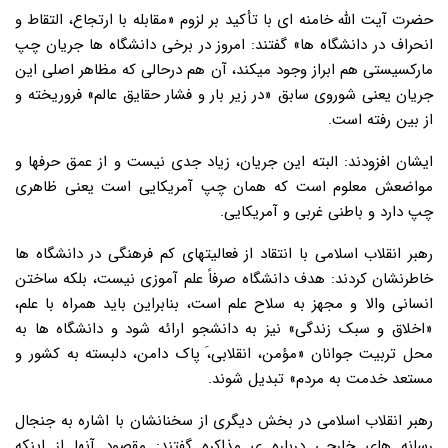
حضرت آیت الله خامنه ای با تأکید بر لزوم «مقابله با ارتجاع، التقاط و
انحراف در دانشگاه ها» گفتند: امروز در برخی دانشگاه ها جریان چپ
مارکسیستی هم ابراز وجود میکند، آن هم درحالی که مظاهر اصلی این
جریان یعنی شوروی سابق «در زیر بار و فشار حقایق عالم» فروریخته و
از بین رفته است.
ایشان افزودند: البته این جریان، زیاد جدی نیست و از عمق حرفها و
مواضعش معلوم است که همان چپ آمریکایی است یعنی ظاهری
چپ دارد و باطنی غربی و آمریکایی.
رهبر انقلاب اسلامی با انتقاد از فعالیتهای کم فرهنگی در دانشگاه ها
خاطرنشان کردند: هدف دانشگاه صرفاً علم آموزی نیست، بلکه ساختن
انسانی والا و مجهز به سلاح علم است، بنابراین باید همراه با علم،
«اخلاق و سبک زندگی» نیز به دانشجو ارائه شود و دانشگاه ها به
محل تربیت جوانان «مؤمن، انقلابی،َ پاک دامن، دلبسته به کشور و
مستعد خدمت به مردم» تبدیل شوند.
رهبر انقلاب اسلامی در بخش دیگری از سخنانشان با اشاره به جنجال
رسانه های خارجی درباره ی مذاکره گفتند: مقصود آنها از اینکه