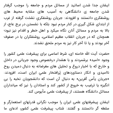
ایشان جدا شدن اساتید از مسائل مردم و جامعه را موجب گرفتار
شدن جامعه ی دانشگاهی به آسیب های مشابه محیط های
روشنفکری دانستند و افزودند: جریان روشنفکریِ نشئت گرفته از غرب
از ابتدای شکل گیری در کنار مردم نبود بلکه با نشستن در برج عاج، از
بالا به مردم و مسائل آنان نگاه میکرد و اهل خطر و اقدام نیز نبود؛
همچنان که در جریان انقلاب عظیم اسلامی، روشنفکران یا در صفوف
آخر بودند و یا تا آخر کار نیز به مردم ملحق نشدند.
حضرت آیت الله خامنه ای، شرط اساسی برای پیشرفت علمی کشور را
وجود «امید» برشمردند و با هشدار درخصوص وجود جریانی در داخل
و خارج که با اخبار دروغ و تحلیل های مغرضانه به دنبال دمیدن روح
ناامیدی و انکار دستاوردهای پُرافتخار علمیِ ایران است، افزودند:
«جریان یأس آفرین» به دنبال آن است که دانشجویان نخبه را بی
انگیزه یا ترغیب به خروج از کشور کند و استادان را نیز که میانداران
مسائل دانشگاه هستند، از پیشرفت علمی مأیوس کند.
ایشان پیشرفتهای علمی ایران را موجب نگرانی قدرتهای استعمارگر و
سلطه گر دانستند و گفتند: شتاب پیشرفت علمی کشور، ادعای ما