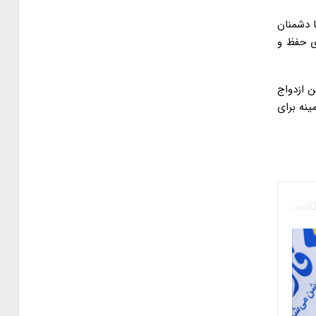
ا دشمنان
ای حفظ و
ن ازدواج
ینه برای