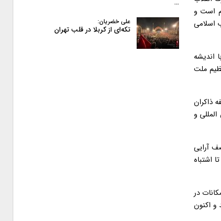
…
م است و
علی خضریان:
ب اسلامی
تکه‌ای از کربلا در قلب تهران
ا اندیشه
عظیم ملت
ه ذاکران
لمللی و
صف آرایی
 اشتباه
کانات در
 و اکنون