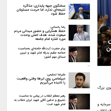
سخنگوی جبهه پایداری: مذاکره
نتیجه‌ای ندارد، اما حرمت مسئولان
حفظ شود
رضا رخسایی:
حفظ همگرایی و حضور میدانی مردم
مبعوث شده، هدف اصلی وحدت
ن
مورد اشاره امام جامعه
ن
پیام حضرت آیت‌الله خامنه‌ای به‌مناسبت
حماسه عظیم بدرقه امام شهید و تبیین
مسائل مهم کشور؛
…
علیرضا تسلیمی:
دیپلماسیِ روی ابرها؛ وقتی واقعیت
را نادیده می‌گیریم
نوی بزرگ
رهبر معظم انقلاب در پیامی به‌ مناسبت
تشییع و تدفین آقای شهید ایران خطاب به
سرمایه و
امام شهید امت:
ف انقلاب