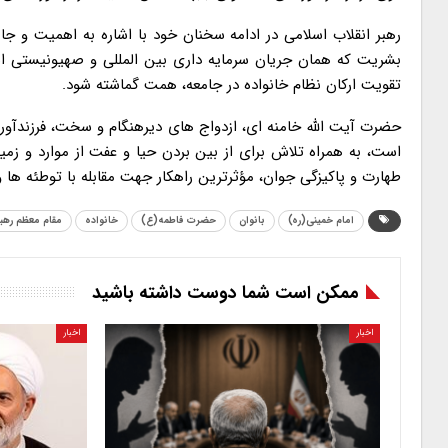
رهبر انقلاب اسلامی در ادامه سخنان خود با اشاره به اهمیت و ج
بشریت که همان جریان سرمایه داری بین المللی و صهیونیستی است 
تقویت ارکان نظام خانواده در جامعه، همت گماشته شود.
حضرت آیت الله خامنه ای، ازدواج های دیرهنگام و سخت، فرزندآور
است، به همراه تلاش برای از بین بردن حیا و عفت از موارد و زمینه
طهارت و پاکیزگی جوان، مؤثرترین راهکار جهت مقابله با توطئه ها
امام خمینی(ره)
بانوان
حضرت فاطمه(ع)
خانواده
مقام معظم رهب
ممکن است شما دوست داشته باشید
اخبار
اخبار