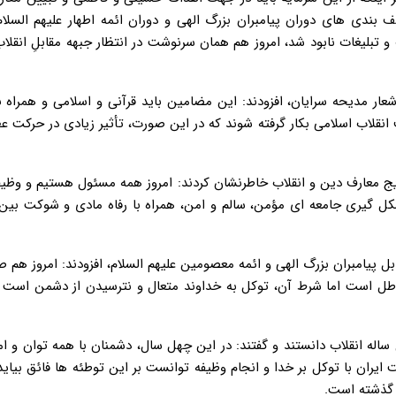
بندی های دوران پیامبران بزرگ الهی و دوران ائمه اطهار علیهم السلا
و تبلیغات نابود شد، امروز هم همان سرنوشت در انتظار جبهه مقابلِ انقلا
عار مدیحه سرایان، افزودند: این مضامین باید قرآنی و اسلامی و همراه ب
انقلاب اسلامی بکار گرفته شوند که در این صورت، تأثیر زیادی در حرکت 
ویج معارف دین و انقلاب خاطرنشان کردند: امروز همه مسئول هستیم و وظیف
 گیری جامعه ای مؤمن، سالم و امن، همراه با رفاه مادی و شوکت بین ا
ل پیامبران بزرگ الهی و ائمه معصومین علیهم السلام، افزودند: امروز هم 
ل است اما شرط آن، توکل به خداوند متعال و نترسیدن از دشمن است تا
له انقلاب دانستند و گفتند: در این چهل سال، دشمنان با همه توان و ام
 ایران با توکل بر خدا و انجام وظیفه توانست بر این توطئه ها فائق بیاید
 گذشته است.