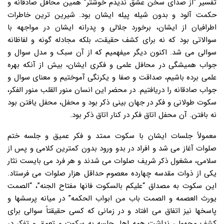
تفسیر “از صدای سخن عشق ندیدم خوشتر” همین محافل صادقانه و
حکمت آلود و بدون شیله پیله ایشان بود. شیرین ترین خاطرات
اطرافیان از ایشان، برخورد جلالی و پدرانه ایشان در مواجهه با
سوالاتی بود که نه برای کشف حقیقت، بلکه مجادله گونه و لفاظانه
سوالی می شد. اکنون دیگر میفهمیم که از آن سبک و مدل سوال و
جواب همیشگی در محافل علمی و فکری ایشان، بیش از آنکه بهره
علمی برده باشیم، صداقت و صفا و یکرنگی آموختیم و معنای سوال و
جواب صادقانه را دریافتیم. در محضر این انسان منور القلب منور الفکر،
سکوت طولانی و فکر در جهان بینی ذکر بود و محفل، محفل یافتن بود
نه بافتن. آن محفل اتاق فکر در کنار اتاق ذکر بود.
معمولاً جلسات ایشان با سکوت ممتد و فکر عمیق و جلسه ختم
صلوات آغاز می شد و افراد در بدو ورود بدون کمترین کلامی و پس از
سلامی، مشغول ذکر شریف صلوات می شدند و هر فرد می بایست نثار
یکی از ذوات مقدسه چهارده معصوم حداقل هزار صلوات می فرستاد.
این سکوت به مصداق “علیکم بالسکوت فانها مفتاح الجنه”، “الصمت
یورث العصمه و الصمت باب من ابواب الحکمه” در میانه پرسشها و
پاسخها نیز اتفاق می افتاد و در زمانی که کسی حقیقتاً سوالی برای
کشف مجهولی نداشت همه اهل جلسه به سکوت و تعمق و تفکر در