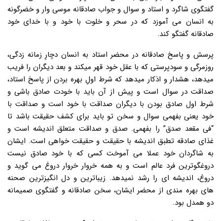
گفتگوی شاگرد و استاد و سوال و جواب صادقانه موسی وار و خضرگونه
به انسان می آموزد که در سحر و خلوت با خود و با خدای خود
صادقانه گفتگو کند.
پرسش و پاسخ صادقانه در محضر استاد به انسان دچارِ زمانه زدگی،
روزمرگی و سودپرستی که با عقل خود قهر میکند و بعد دیگران را فریب
میدهد، هشدار و اذکار میدهد که شرط اولِ بهره بردن از پاسخ استاد،
صداقت در سوال است و پیش از آن باید با خودت صادق باشی و
شرط اول صادق بودن با دیگران صداقت با خود است و صداقت با
خود یعنی بفهمی سوال و سخن تو باید برای کشف حقیقت باشد تا
“فی مقعد صدق” را بفهمی. صدق و صداقت متعلق اندیشه است و
غذای صادقه تطبق اندیشه با حقیقت و حقیقت خواهی است. ایشان
به شاگردان خود عملا می آموخت کسی که با خود صادق نیست
دروغگوترین فرد عالم است و به همه خروار خروار دروغ می گوید و
دروغ، اندیشه ای را رشد نمیدهد. زیباترین و دل انگیزترین صحنه
های بهره مندی از محضر ایشان، سخن صادقانه و گفتگوی صمیمانه
دو همدل بود.