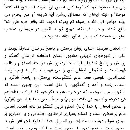
ارتحال این یگانه دوران چه ثلمه ای به عالم فقه و فقاهت بوده است،
ولی چه میشود کرد که “وما کان لنفس ان تموت الا باذن الله کتاباً
موجلا” و البته ایشان که مصداق روشن آیه شریفه “و من یخرج من
بیته مهاجراً الی الله و رسوله ثم یدرکه الموت فقد وقع اجره علی الله”
واقع شدند و در سفر مکه، عروج کردند اکنون در میهمانی صاحبِ
صلواتی هستند که بسیار به آن علاقه مند بودند.
۲- ایشان سرسبد احیای روش پرسش و پاسخ در بیان معارف بودند و
یکی از شیوههای تربیتیِ مشهور ایشان استفاده از مدلِ گفتگو و
پرسش و پاسخ شاگردان از استاد بود، پرسش درست، استفهام و طلب
فهم است و شاگردانِ ایشان این را می فهمیدند. اگر به زعم خواجه
نصیرالدین طوسی همه عالم گفتگوست، پرسش و پاسخ شاگرد و
استاد، رفت و آمد و گفتگویی با عقل است. این چنین است که
شاگردان می آموختند که در خلوت هم با فکر خود گفتگو کنند (ناجاهم
فی فکرهم و کلمهم فی ذات عقولهم) و طبعاً سخن خدا با انسان (قرآن)
و سخن انسان با خدا (دعا) اصلی ترین گفتگو در عالم است. اساس
عالم بر سخن است و کشف بسیاری از حقایق اجتماعی و یا اعتباری بر
مبنای سوال درست است (حسن السوال نصف العلم). فجر آفرینش با
سخن است و فجر دین با سخن است چرا که وحی سخن است.