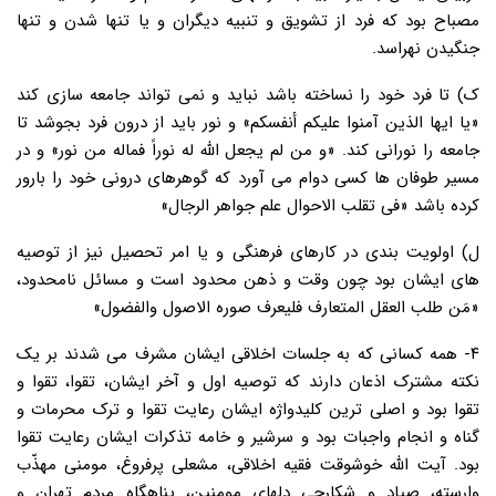
مصباح بود که فرد از تشویق و تنبیه دیگران و یا تنها شدن و تنها
جنگیدن نهراسد.
ک) تا فرد خود را نساخته باشد نباید و نمی تواند جامعه سازی کند
«یا ایها الذین آمنوا علیکم أنفسکم» و نور باید از درون فرد بجوشد تا
جامعه را نورانی کند. «و من لم یجعل الله له نوراً فماله من نور» و در
مسیر طوفان ها کسی دوام می آورد که گوهرهای درونی خود را بارور
کرده باشد «فی تقلب الاحوال علم جواهر الرجال»
ل) اولویت بندی در کارهای فرهنگی و یا امر تحصیل نیز از توصیه
های ایشان بود چون وقت و ذهن محدود است و مسائل نامحدود،
«مَن طلب العقل المتعارف فلیعرف صوره الاصول والفضول»
۴- همه کسانی که به جلسات اخلاقی ایشان مشرف می شدند بر یک
نکته مشترک اذعان دارند که توصیه اول و آخر ایشان، تقوا، تقوا و
تقوا بود و اصلی ترین کلیدواژه ایشان رعایت تقوا و ترک محرمات و
گناه و انجام واجبات بود و سرشیر و خامه تذکرات ایشان رعایت تقوا
بود. آیت الله خوشوقت فقیه اخلاقی، مشعلی پرفروغ، مومنی مهذّب
وارسته، صیاد و شکارچی دلهای مومنین، پناهگاه مردم تهران و