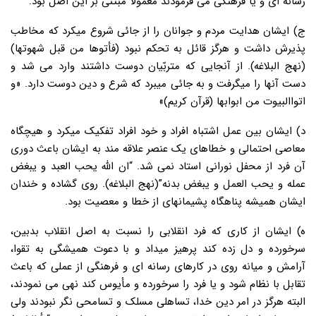
رسانه ای و یا فرهنگی می فرمودند معمولاً مبتنی بر این اصل بود.
ج) ایشان هدایت مردم و جوانان را از جائی شروع میکرد که مخاطب
پذیرش داشت و هرگز قائل به تحکم نبود (فأتوها من قبل شهوتها)
(نهج البلاغه). از آنجایی که متربّیان دوست داشتند وارد می شد و
دست آنها را میگرفت و به جائی میبرد که شرع و دین دوست دارد. «و
اتواالبیوت من ابوابها (قرآن کریم)»
د) ایشان بین عمل اشتباه افراد و خود افراد تفکیک میکرد و هیچگاه
معاصی احتمالی و خطاهای یک عنصر علاقه مند به ایشان باعث دوری
آن فرد از محفل نورانی استاد نمی شد. “ان الله یحب العبد و یبغض
عمله و یحب العمل و یبغض بدنه”(نهج البلاغه). روی گشاده و خندان
ایشان همیشه پناهگاه پشیمانهای از خطا و معصیت بود.
ه) ایشان از کاری که فرد انقلابی را نسبت به اصل انقلاب بدبین،
سرخورده و دل زده کند پرهیز میداد و با دعوت همیشگی به تقوا،
آرامش و میانه روی در کارهای رسانه ای و فرهنگی از عملی که باعث
تقابل با نظام شود و یا فرد را سرخورده و مأیوس کند نهی می نمودند،
البته هرگز در امر دین خدا، تساهلی مسلک و تسامحی نگر نبودند ولی