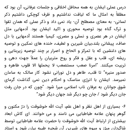
درس عملی ایشان به همه محافل اخلاقی و جلسات عرفانی، آن بود که
مطلقاً به امثال ما که لیاقت نداشتیم و ظرف کوچکی داشتیم ذکر
لسانی- به معنای مصطلح آن- یاد نمی داد و ذکر عملی که همان تقوا
و ترک گناه بود توصیه محوری و اکید ایشان بود. آدمهایی مثل
ایشان در هر عصری و نسلی و مصری، کیمیا هستند آدمهایی با دل
صاف، پیشانی بلند،بیان شیرین و لطیف، خنده های نمکین و توصیه
های دلنشین که با تمرکز و الحاح و اصرار بر چند توصیه زیربنایی و
ریشه ای، قلب و عقل و فکر و روح متربیان را عملاً جهت دهی و
تربیت میکنند. “امرنا صعب مستصعب لا یحملها الا قلوب طاهره و
صدور منیره” تا قلب، طاهر و دل نورانی نشود کار سالک به سامان
نمیرسد. ایشان با انرژی مناسک و احکام دین نمی گذاشت گرمای
شوق جوانان به عرفان ناب اسلامی میرا شود. “چون که در جان رفت
جان دیگر شود / جان چو دیگر شد جهان دیگر شود”
۶- بسیاری از اهل نظر و اهل علم، آیت الله خوشوقت را درّ مکنون و
گوهر پنهان علامه طباطبایی می نامند و می خوانند. ای کاش ابعاد
بیشتری از ارتباط آیت الله خوشوقت با حضرت علامه طباطبایی توسط
شاگردان مبرّز و میوه های شیرین آن شجره طیبه بیان شود و استاد