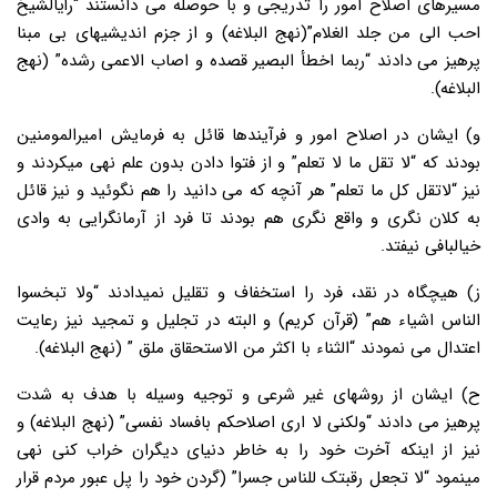
مسیرهای اصلاح امور را تدریجی و با حوصله می دانستند “رأیالشیخ
احب الی من جلد الغلام”(نهج البلاغه) و از جزم اندیشیهای بی مبنا
پرهیز می دادند “ربما اخطأ البصیر قصده و اصاب الاعمی رشده” (نهج
البلاغه).
و) ایشان در اصلاح امور و فرآیندها قائل به فرمایش امیرالمومنین
بودند که “لا تقل ما لا تعلم” و از فتوا دادن بدون علم نهی میکردند و
نیز “لاتقل کل ما تعلم” هر آنچه که می دانید را هم نگوئید و نیز قائل
به کلان نگری و واقع نگری هم بودند تا فرد از آرمانگرایی به وادی
خیالبافی نیفتد.
ز) هیچگاه در نقد، فرد را استخفاف و تقلیل نمیدادند “ولا تبخسوا
الناس اشیاء هم” (قرآن کریم) و البته در تجلیل و تمجید نیز رعایت
اعتدال می نمودند “الثناء با اکثر من الاستحقاق ملق ” (نهج البلاغه).
ح) ایشان از روشهای غیر شرعی و توجیه وسیله با هدف به شدت
پرهیز می دادند “ولکنی لا اری اصلاحکم بافساد نفسی” (نهج البلاغه) و
نیز از اینکه آخرت خود را به خاطر دنیای دیگران خراب کنی نهی
مینمود “لا تجعل رقبتک للناس جسرا” (گردن خود را پل عبور مردم قرار