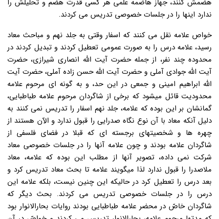
هضمش کنند، جهاز هاضمه علمی هر کسی قدرت هضم و تحلیلش را
ندارد اینها را در جلسات خصوصی تدریس می کردند.
خواص علامه نقل می کنند که اسفار وقتی به جلد نهم و مباحث معاد
رسید، علامه درس را به صورت عمومی تعطیل کردند و تبدیل کردند در
محدوده چند نفر، از جمله حضرت آیت الله انصاری شیرازی، حضرت
آیت الله جوادی آملی و حضرت آیت الله حسن زاده آملی، حضرت آیت
الله ابراهیم امینی و جمعی در این حد، و به گونه ای مرحوم علامه
محدودیت قائل میشود که برخی از شاگردان مرحوم علامه طباطبایی،
گمانشان بر این بوده که علامه، جلد نهم اسفار را تدریس نمی کنند به
دلیل آنکه معاد با آن نوع نگاه صدرایی را قبول ندارد و الآن هستند از
چهره ها و شخصیتهای برجسته ای که قبلا در فضای فلسفی از
شاگردان علامه بودند و چون علامه آنها را در جلسات خصوصی معاد
شرکت نمی داده، تصویر آنها از مطلب این بوده که علامه، معاد
ملاصدرا را قبول ندارد لذا میگویند علامه تا بحث معاد تدریس کرد و
بعد درس را تعطیل کرد در حالیکه این چنین نیست، بلکه علامه این
درس را در جلسات خصوصی تدریس می کردند. بحث دیگر که
شاگردان خاصّ در محضر علامه طباطبایی بودند روایات بحارالانوار بود
که مدتها مرحوم علامه، بحارالانوار تدریس می کردند و خواصّ در آن