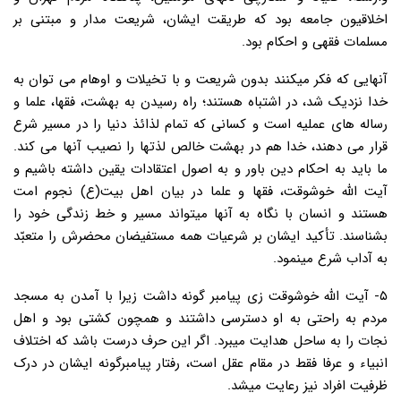
اخلاقیون جامعه بود که طریقت ایشان، شریعت مدار و مبتنی بر
مسلمات فقهی و احکام بود.
آنهایی که فکر میکنند بدون شریعت و با تخیلات و اوهام می توان به
خدا نزدیک شد، در اشتباه هستند؛ راه رسیدن به بهشت، فقها، علما و
رساله های عملیه است و کسانی که تمام لذائذ دنیا را در مسیر شرع
قرار می دهند، خدا هم در بهشت خالص لذتها را نصیب آنها می کند.
ما باید به احکام دین باور و به اصول اعتقادات یقین داشته باشیم و
آیت الله خوشوقت، فقها و علما در بیان اهل بیت(ع) نجوم امت
هستند و انسان با نگاه به آنها میتواند مسیر و خط زندگی خود را
بشناسند. تأکید ایشان بر شرعیات همه مستفیضان محضرش را متعبّد
به آداب شرع مینمود.
۵- آیت الله خوشوقت زی پیامبر گونه داشت زیرا با آمدن به مسجد
مردم به راحتی به او دسترسی داشتند و همچون کشتی بود و اهل
نجات را به ساحل هدایت میبرد. اگر این حرف درست باشد که اختلاف
انبیاء و عرفا فقط در مقام عقل است، رفتار پیامبرگونه ایشان در درک
ظرفیت افراد نیز رعایت میشد.