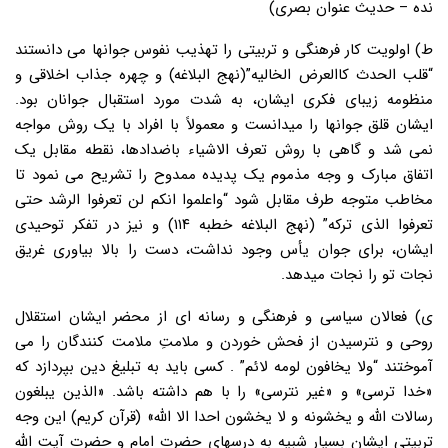
نده – حدیث عنوان بصری)
ط) اولویت کار فرهنگی و تربیتی را تهذیب نفوس جوانها می دانستند
“قلب الحدث کاالعرض الخالیه”(نهج البلاغه) و چهره جذاب اخلاقی و
منظومه زیبای فکری ایشان، به شدت مورد استقبال جوانان بود.
ایشان قلق جوانها را میدانست و معمولاً با افراد با یک روش مواجه
نمی شد و گاهی با روش تعرف الاشیاء باضدادها، نقطه مقابل یک
اتفاق مبارک و وجه مذموم یک پدیده ممدوح را تشریح می نمود تا
مخاطب متوجه طرف مقابل شود “واعلموا انکم لن تعرفوا الرشد حتی
تعرفوا الذی ترکه” (نهج البلاغه خطبه ۱۱۴) و نیز در تفکر توحیدی
ایشان، برای جوان یأس وجود نداشت، دست را بالا بیاوری غریق
نجات تو را نجات میدهد.
ی) فعالان سیاسی و فرهنگی و رسانه ای از محضر ایشان استقلال
روحی و نترسیدن از فحش خوردن و ملامتِ ملامت کنندگان را می
آموختند “ولا یخافون لومه لائم” . کسی باید به تبلیغ دین بپردازد که
«خدا ترسی» و «غیر نترسی» را با هم داشته باشد. «الذین یبلغون
رسالات الله و یخشونه و لا یخشون احدا الا الله» (قرآن کریم) این وجه
تربیتی ایشان بسیار شبیه به درسهای حضرت امام و حضرت آیت الله