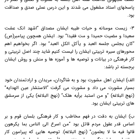
پاسخهای استاد مشغول می شدند و این درس عملی صدق و صداقت
بود.
۳- زیست مومنانه و حیات طیبه ایشان مصداق “اشهد انک عشت
سعیدا و مضیت حمیدا و مت فقیدا” بود. ایشان همچون پیامبر(ص)
“کان یجلس جلسه العبد و یأکل الکل العبد” بود. اگر بخواهیم اهم
محورهای سیره تربیتی ایشان را لیست کنیم شاید چند اصل تربیتی و
کار فرهنگی در بیانات و توصیه ها و آموزه ها و منش و روش ایشان
برجسته تر باشد:
الف) ایشان اهل مشورت بود و به شاگردان، مریدان و ارادتمندان خود
بسیار مشورت می داد و مشورت می گرفت “الاستشار عین الهدایه”
(نهج البلاغه) “و من استبد برأیه هلک” (نهج البلاغه) یکی از سرمشق
های تربیتی ایشان بود.
ب) ایشان به دقت در فهم مخاطب و کار فرهنگی بلسان قوم و بر
اساس قدر عقول مردم قائل بود “من اسرع الی الناس بما یکرهون
قالوا فیه ما لا یعلمون” (نهج البلاغه). توصیه هایی که پیرامون کار