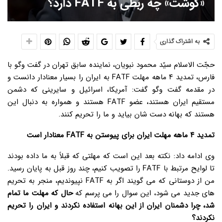
«گوشت» چه ربطی به FATF دارد؟
به اشتراک گذاری
حجّت الاسلام سیّد محمود نبویان، نماینده سابق تهران در گفت وگو با
فارس، تمدید ۴ ماهه مهلت FATF به ایران را بسیار معنادار دانست و
در مقدمه گفت وگو گفت: آمریکا، اسرائیل و سایرینی که دشمن
مستقیم ایران هستند، عضو FATF هستند و همواره به دنبال این
هستند که بهانه دست شان بیاید و ما را تحریم کنند.
تمدید ۴ ماهه مهلت ایران برای پیوستن به FATF معنادار است
وی ادامه داد: نکته بعد این است که مهلتی که قبلاً به ما داده بودند
تا لوایح مرتبط با FATF را تصویب کنیم، چند روز قبل به پایان رسید.
من از دوستانی که می گویند اگر به FATF نپیوندیم، منجر به تحریم
های جدید می شود، این سوال را می پرسم که
حال که مهلت ما تمام
شد، چرا دشمنان ایران از این بهانه استفاده نکردند و ایران را تحریم
نکردند؟