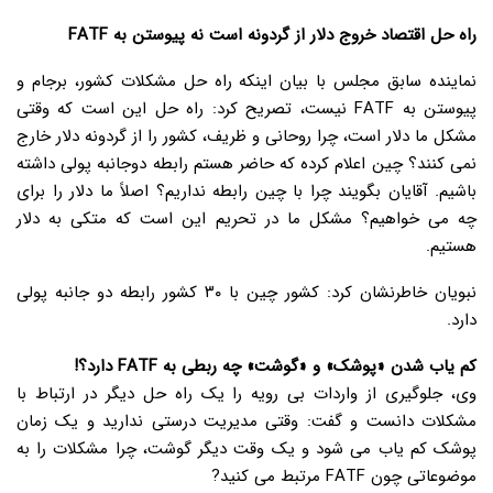
راه حل اقتصاد خروج دلار از گردونه است نه پیوستن به FATF
نماینده سابق مجلس با بیان اینکه راه حل مشکلات کشور، برجام و
پیوستن به FATF نیست، تصریح کرد: راه حل این است که وقتی
مشکل ما دلار است، چرا روحانی و ظریف، کشور را از گردونه دلار خارج
نمی کنند؟ چین اعلام کرده که حاضر هستم رابطه دوجانبه پولی داشته
باشیم. آقایان بگویند چرا با چین رابطه نداریم؟ اصلاً ما دلار را برای
چه می خواهیم؟ مشکل ما در تحریم این است که متکی به دلار
هستیم.
نبویان خاطرنشان کرد: کشور چین با ۳۰ کشور رابطه دو جانبه پولی
دارد.
کم یاب شدن «پوشک» و «گوشت» چه ربطی به FATF دارد؟!
وی، جلوگیری از واردات بی رویه را یک راه حل دیگر در ارتباط با
مشکلات دانست و گفت: وقتی مدیریت درستی ندارید و یک زمان
پوشک کم یاب می شود و یک وقت دیگر گوشت، چرا مشکلات را به
موضوعاتی چون FATF مرتبط می کنید?