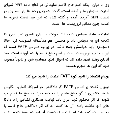
وی با بیان اینکه اسم حاج قاسم سلیمانی در قطع نامه ۲۲۳۱ شورای
امنیت سازمان ملل آمده است، گفت: همچنین ده ها بار اسم وی در
لیست SDN آمریکا آمده و گفته شده که این فرد تحت تحریم ما
است؛ چون مدافع تروریست ها است.
نماینده سابق مجلس ادامه داد: دولت ما برای تامین نظر غربی ها
لایحه ای به مجلس داد و مجلس هم متأسفانه تصویب کرد. حالا
«مجمع» باید حواسش جمع باشد. در بیانیه عمومی FATF آمده که
ایران حامی تروریست است و اسم حاج قاسم را هم آورده است. بعد
آقایان رفتند تعهد داده اند که اموال اینها مصادره شود و قانوناً مصوب
شود که این ها مجرم هستند.
برجام اقتصاد را نابود کرد؛ FATF امنیت را نابود می کند
نبویان گفت: بر اساس FATF اگر دادگاهی در آمریکا، آلمان، انگلیس
یا هر کشوری دیگر، حاج قاسم را محکوم نکرد، به نفع ما تمام می
شود؛ امّا اگر محکوم کرد، ایران باید نهایت همکاری قضایی را با دادگا
های آنها داشته باشد. آن ها گفته اند که اگر دادگاهی حاج قاسم را
مجرم اعلام کرد، باید او را تحویل دهید؛ آقایان هم تعهد داده اند و