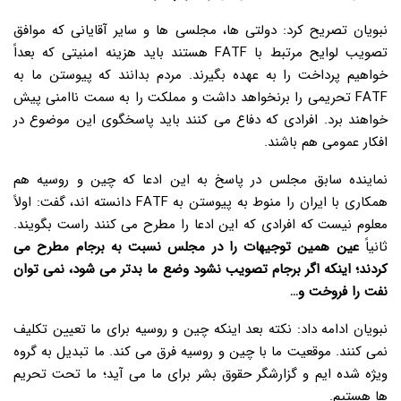
نبویان تصریح کرد: دولتی ها، مجلسی ها و سایر آقایانی که موافق
تصویب لوایح مرتبط با FATF هستند باید هزینه امنیتی که بعداً
خواهیم پرداخت را به عهده بگیرند. مردم بدانند که پیوستن ما به
FATF تحریمی را برنخواهد داشت و مملکت را به سمت ناامنی پیش
خواهند برد. افرادی که دفاع می کنند باید پاسخگوی این موضوع در
افکار عمومی هم باشند.
نماینده سابق مجلس در پاسخ به این ادعا که چین و روسیه هم
همکاری با ایران را منوط به پیوستن به FATF دانسته اند، گفت: اولاً
معلوم نیست که افرادی که این ادعا را مطرح می کنند راست بگویند.
ثانیاً
عین همین توجیهات را در مجلس نسبت به برجام مطرح می
کردند؛ اینکه اگر برجام تصویب نشود وضع ما بدتر می شود، نمی توان
نفت را فروخت و…
نبویان ادامه داد: نکته بعد اینکه چین و روسیه برای ما تعیین تکلیف
نمی کنند. موقعیت ما با چین و روسیه فرق می کند. ما تبدیل به گروه
ویژه شده ایم و گزارشگر حقوق بشر برای ما می آید؛ ما تحت تحریم
ها هستیم.