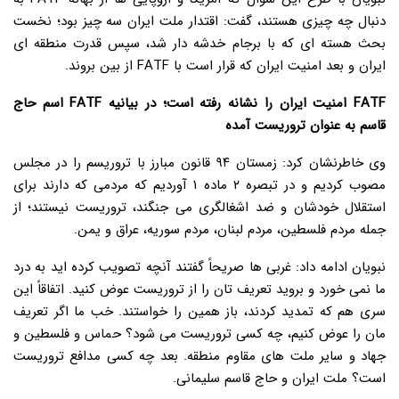
دنبال چه چیزی هستند، گفت: اقتدار ملت ایران سه چیز بود؛ نخست
بحث هسته ای که با برجام خدشه دار شد، سپس قدرت منطقه ای
ایران و بعد امنیت ایران که قرار است با FATF از بین بروند.
FATF امنیت ایران را نشانه رفته است؛ در بیانیه FATF اسم حاج
قاسم به عنوان تروریست آمده
وی خاطرنشان کرد: زمستان ۹۴ قانون مبارز با تروریسم را در مجلس
مصوب کردیم و در تبصره ۲ ماده ۱ آوردیم که مردمی که دارند برای
استقلال خودشان و ضد اشغالگری می جنگند، تروریست نیستند؛ از
جمله مردم فلسطین، مردم لبنان، مردم سوریه، عراق و یمن.
نبویان ادامه داد: غربی ها صریحاً گفتند آنچه تصویب کرده اید به درد
ما نمی خورد و بروید تعریف تان را از تروریست عوض کنید. اتفاقاً این
سری هم که تمدید کردند، باز همین را خواستند. خب ما اگر تعریف
مان را عوض کنیم، چه کسی تروریست می شود؟ حماس و فلسطین و
جهاد و سایر ملت های مقاوم منطقه. بعد چه کسی مدافع تروریست
است؟ ملت ایران و حاج قاسم سلیمانی.