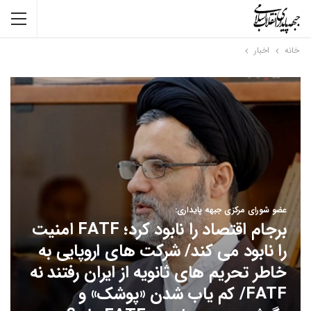
خانه
اخبار
عضو شورای مرکزی جبهه پایداری:
برجام اقتصاد را نابود کرد؛ FATF امنیت
را نابود می کند/ شرکت های اروپایی به
خاطر تحریم های ثانویه از ایران رفتند نه
FATF/ کم یاب شدن «پوشک» و