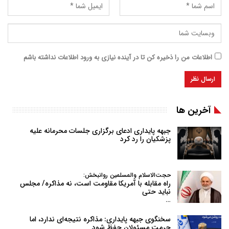
اطلاعات من را ذخیره کن تا در آینده نیازی به ورود اطلاعات نداشته باشم
آخرین ها
جبهه پایداری ادعای برگزاری جلسات محرمانه علیه
پزشکیان را رد کرد
حجت‌الاسلام والمسلمین روانبخش:
راه مقابله با آمریکا مقاومت است، نه مذاکره/ مجلس
نباید حتی
…
سخنگوی جبهه پایداری: مذاکره نتیجه‌ای ندارد، اما
حرمت مسئولان حفظ شود