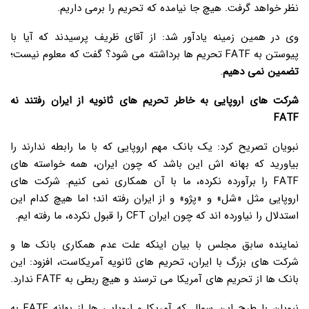
نظر خواهد گرفت. هیچ جا نیامده که تحریم را برمی داریم.
وی در همین زمینه یادآور شد: از آقای ظریف پرسیدند که آیا با
پیوستن به FATF تحریم ها برداشته می شود؟ گفت که معلوم نیست؛
تضمین نمی دهیم
.
شرکت های اروپایی به خاطر تحریم های ثانویه از ایران رفتند نه
FATF
نبویان تصریح کرد: یک بانک مهم اروپایی که با ما رابطه ندارند را
بیاورید که بهانه اش این باشد که چون ایران، همه خواسته های
FATF را برآورده نکرده، ما با آن همکاری نمی کنیم. شرکت های
اروپایی مثل «شل» و «پژو» و از ایران رفته اند؛ اما هیچ کدام این
استدلال را نیاورده اند که چون ایران CFT را قبول نکرده، ما رفته ایم.
نماینده سابق مجلس با بیان اینکه علت عدم همکاری بانک ها و
شرکت های بزرگ با ایران، تحریم های ثانویه آمریکاست، افزود: این
بانک ها از تحریم های آمریکا می ترسند و هیچ ربطی به FATF ندارد.
نبویان با طرح این سوال که آمریکا و اروپایی ها از بهانه FATF به