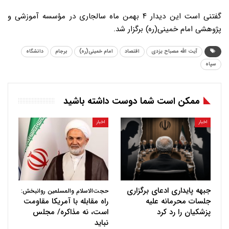
گفتنی است این دیدار ۴ بهمن ماه سالجاری در مؤسسه آموزشی و
پژوهشی امام خمینی(ره) برگزار شد.
آیت الله مصباح یزدی
اقتصاد
امام خمینی(ره)
برجام
دانشگاه
سپاه
ممکن است شما دوست داشته باشید
اخبار
اخبار
جبهه پایداری ادعای برگزاری
حجت‌الاسلام والمسلمین روانبخش:
جلسات محرمانه علیه
راه مقابله با آمریکا مقاومت
پزشکیان را رد کرد
است، نه مذاکره/ مجلس
نباید