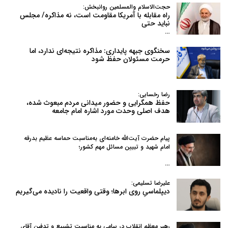
حجت‌الاسلام والمسلمین روانبخش:
راه مقابله با آمریکا مقاومت است، نه مذاکره/ مجلس
نباید حتی
…
سخنگوی جبهه پایداری: مذاکره نتیجه‌ای ندارد، اما
حرمت مسئولان حفظ شود
رضا رخسایی:
حفظ همگرایی و حضور میدانی مردم مبعوث شده،
هدف اصلی وحدت مورد اشاره امام جامعه
پیام حضرت آیت‌الله خامنه‌ای به‌مناسبت حماسه عظیم بدرقه
امام شهید و تبیین مسائل مهم کشور؛
…
علیرضا تسلیمی:
دیپلماسیِ روی ابرها؛ وقتی واقعیت را نادیده می‌گیریم
رهبر معظم انقلاب در پیامی به‌ مناسبت تشییع و تدفین آقای