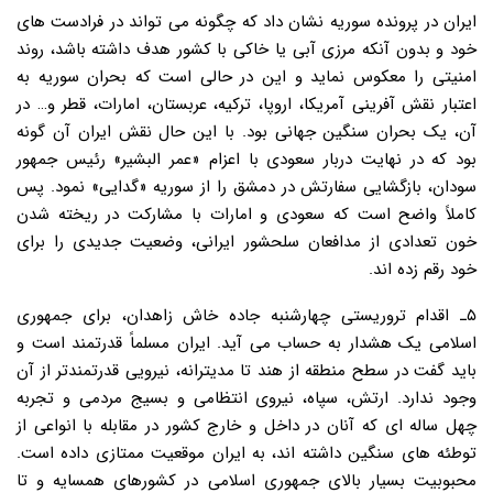
ایران در پرونده سوریه نشان داد که چگونه می تواند در فرادست های
خود و بدون آنکه مرزی آبی یا خاکی با کشور هدف داشته باشد، روند
امنیتی را معکوس نماید و این در حالی است که بحران سوریه به
اعتبار نقش آفرینی آمریکا، اروپا، ترکیه، عربستان، امارات، قطر و… در
آن، یک بحران سنگین جهانی بود. با این حال نقش ایران آن گونه
بود که در نهایت دربار سعودی با اعزام «عمر البشیر» رئیس جمهور
سودان، بازگشایی سفارتش در دمشق را از سوریه «گدایی» نمود. پس
کاملاً واضح است که سعودی و امارات با مشارکت در ریخته شدن
خون تعدادی از مدافعان سلحشور ایرانی، وضعیت جدیدی را برای
خود رقم زده اند.
۵ـ اقدام تروریستی چهارشنبه جاده خاش زاهدان، برای جمهوری
اسلامی یک هشدار به حساب می آید. ایران مسلماً قدرتمند است و
باید گفت در سطح منطقه از هند تا مدیترانه، نیرویی قدرتمندتر از آن
وجود ندارد. ارتش، سپاه، نیروی انتظامی و بسیج مردمی و تجربه
چهل ساله ای که آنان در داخل و خارج کشور در مقابله با انواعی از
توطئه های سنگین داشته اند، به ایران موقعیت ممتازی داده است.
محبوبیت بسیار بالای جمهوری اسلامی در کشورهای همسایه و تا