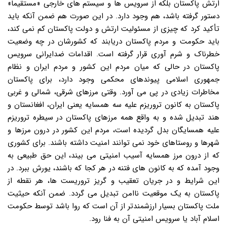
ارتش پاکستان بلکه از سرویس ها و سیستم های خارجی «مستقیماً»
دستور گرفته باشد، هم وجود دارد. در این صورت هم ضمن آنکه باید
تأکید کرد که چیزی از مسئولیت ارتش و دولت پاکستان کم نمی کند،
باید حکومت و مردم پاکستان دریابند که کشورشان در چه وضعیت
خطرناک و شرم آوری قرار گرفته است. اقدامات ضدایرانی سرویس
پاکستان در حالی که میان مردم این کشور و مردم ایران و نظام
جمهوری اسلامی پیوندهای محکمی وجود دارد، برای پاکستان
مخاطرات زیادی در پی می آورد. وقتی مرزهای شرقی، شمالی و غربی
پاکستان به کانون تروریزم علیه سه همسایه یعنی ایران، افغانستان و
هند تبدیل شده و به واقع همه مرزهای پاکستان در سیطره تروریزم
علیه همسایگان بدل گردیده است، مردم این کشور در درون مرزها و
شهرها و روستاهای خود نمی توانند امنیت داشته باشند. برای کشوری
که از درون مرز همسایه آسیب امنیتی می بیند، این حق طبیعی به
وجود آمده که به کانون های فتنه در هر کجا که باشند، یورش ببرد. در
این شرایط و در جریان تعقیب و گریز تروریست ها، هر نقطه از
پاکستان به یک موقعیت ناامن تبدیل می گردد. ضمن آنکه حیثیت
ملت پاکستان بسیار ارزشمندتر از آن است که روا باشد توسط حکومت
اسلام آباد یا سرویس امنیتی آن به فنا رود.