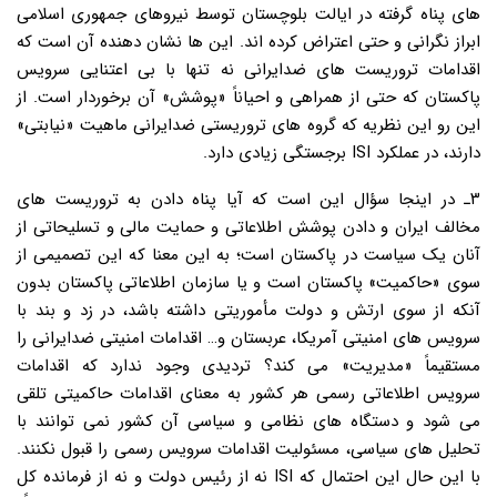
های پناه گرفته در ایالت بلوچستان توسط نیروهای جمهوری اسلامی
ابراز نگرانی و حتی اعتراض کرده اند. این ها نشان دهنده آن است که
اقدامات تروریست های ضدایرانی نه تنها با بی اعتنایی سرویس
پاکستان که حتی از همراهی و احیاناً «پوشش» آن برخوردار است. از
این رو این نظریه که گروه های تروریستی ضدایرانی ماهیت «نیابتی»
دارند، در عملکرد ISI برجستگی زیادی دارد.
۳ـ در اینجا سؤال این است که آیا پناه دادن به تروریست های
مخالف ایران و دادن پوشش اطلاعاتی و حمایت مالی و تسلیحاتی از
آنان یک سیاست در پاکستان است؛ به این معنا که این تصمیمی از
سوی «حاکمیت» پاکستان است و یا سازمان اطلاعاتی پاکستان بدون
آنکه از سوی ارتش و دولت مأموریتی داشته باشد، در زد و بند با
سرویس های امنیتی آمریکا، عربستان و… اقدامات امنیتی ضدایرانی را
مستقیماً «مدیریت» می کند؟ تردیدی وجود ندارد که اقدامات
سرویس اطلاعاتی رسمی هر کشور به معنای اقدامات حاکمیتی تلقی
می شود و دستگاه های نظامی و سیاسی آن کشور نمی توانند با
تحلیل های سیاسی، مسئولیت اقدامات سرویس رسمی را قبول نکنند.
با این حال این احتمال که ISI نه از رئیس دولت و نه از فرمانده کل