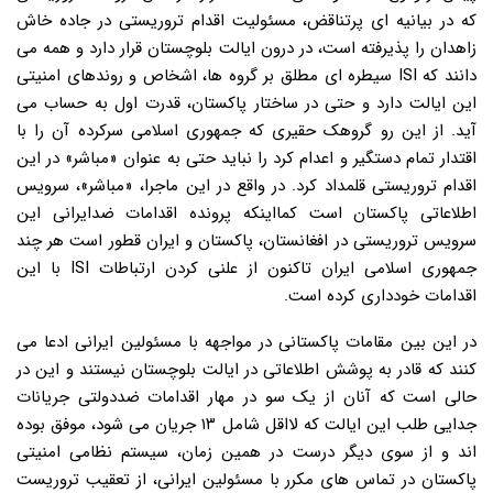
که در بیانیه ای پرتناقض، مسئولیت اقدام تروریستی در جاده خاش
زاهدان را پذیرفته است، در درون ایالت بلوچستان قرار دارد و همه می
دانند که ISI سیطره ای مطلق بر گروه ها، اشخاص و روندهای امنیتی
این ایالت دارد و حتی در ساختار پاکستان، قدرت اول به حساب می
آید. از این رو گروهک حقیری که جمهوری اسلامی سرکرده آن را با
اقتدار تمام دستگیر و اعدام کرد را نباید حتی به عنوان «مباشر» در این
اقدام تروریستی قلمداد کرد. در واقع در این ماجرا، «مباشر»، سرویس
اطلاعاتی پاکستان است کمااینکه پرونده اقدامات ضدایرانی این
سرویس تروریستی در افغانستان، پاکستان و ایران قطور است هر چند
جمهوری اسلامی ایران تاکنون از علنی کردن ارتباطات ISI با این
اقدامات خودداری کرده است.
در این بین مقامات پاکستانی در مواجهه با مسئولین ایرانی ادعا می
کنند که قادر به پوشش اطلاعاتی در ایالت بلوچستان نیستند و این در
حالی است که آنان از یک سو در مهار اقدامات ضددولتی جریانات
جدایی طلب این ایالت که لااقل شامل ۱۳ جریان می شود، موفق بوده
اند و از سوی دیگر درست در همین زمان، سیستم نظامی امنیتی
پاکستان در تماس های مکرر با مسئولین ایرانی، از تعقیب تروریست