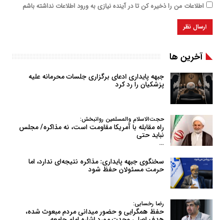
اطلاعات من را ذخیره کن تا در آینده نیازی به ورود اطلاعات نداشته باشم
آخرین ها
جبهه پایداری ادعای برگزاری جلسات محرمانه علیه
پزشکیان را رد کرد
حجت‌الاسلام والمسلمین روانبخش:
راه مقابله با آمریکا مقاومت است، نه مذاکره/ مجلس
نباید حتی
…
سخنگوی جبهه پایداری: مذاکره نتیجه‌ای ندارد، اما
حرمت مسئولان حفظ شود
رضا رخسایی:
حفظ همگرایی و حضور میدانی مردم مبعوث شده،
هدف اصلی وحدت مورد اشاره امام جامعه