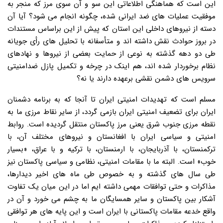
این است که هماهنگی اطلاعاتی این سو و آن سوی مرز که منجر به
موفقیت عملیات های ضد ایرانی شده، چگونه انجام می شود؟ آیا آن
دسته از نیروهای داخلی این استان که پیش از این براساس مستندات
در بروز حوادث نقش داشته اند و متأسفانه با تحلیل های رأی جویانه
طی دو دهه گذشته به نوعی از حمایت بعضی از نیروها و نهادهای
نظام برخوردار شده اند، هم اینک در چرخه و تکمیل پازل ضدامنیتی
سرویس های دشمن نقشی برعهده دارند یا نه؟
مسلم است که تهدیدات امنیتی ایران تا آنجا که به برنامه دشمنان
ایران برای تضعیف امنیتی ایران بازمی گردد، از سایر نقاط مرزی ما به
نقطه مرزی جنوب شرق یعنی مرز پاکستان منتقل گردیده است. روابط
امنیتی و سیاسی ایران با افغانستان و نیروهای مختلف آن، با
ترکمنستان، با آذربایجان، با ارمنستان، با ترکیه و با عراق، «بسیار
خوب» است. البته ما با مقامات امنیتی، نظامی و سیاسی پاکستان نیز
طی سال های گذشته و به خصوص طی ماه های اخیر دیدارها،
مذاکرات و حتی توافقات مهمی داشته ایم اما در این میان یک تفاوت
آشکار بین پاکستان و سایر همسایگان ما به چشم می خورد و آن در
واقع خدعه مقامات پاکستانی با ایران است و این پایه های هر توافقی