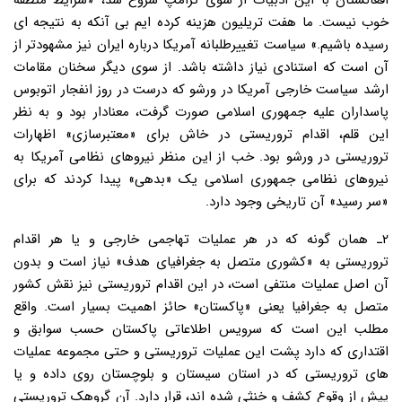
افغانستان با این ادبیات از سوی ترامپ شروع شد، «شرایط منطقه
خوب نیست. ما هفت تریلیون هزینه کرده ایم بی آنکه به نتیجه ای
رسیده باشیم.» سیاست تغییرطلبانه آمریکا درباره ایران نیز مشهودتر از
آن است که استنادی نیاز داشته باشد. از سوی دیگر سخنان مقامات
ارشد سیاست خارجی آمریکا در ورشو که درست در روز انفجار اتوبوس
پاسداران علیه جمهوری اسلامی صورت گرفت، معنادار بود و به نظر
این قلم، اقدام تروریستی در خاش برای «معتبرسازی» اظهارات
تروریستی در ورشو بود. خب از این منظر نیروهای نظامی آمریکا به
نیروهای نظامی جمهوری اسلامی یک «بدهی» پیدا کردند که برای
«سر رسید» آن تاریخی وجود دارد.
۲ـ همان گونه که در هر عملیات تهاجمی خارجی و یا هر اقدام
تروریستی به «کشوری متصل به جغرافیای هدف» نیاز است و بدون
آن اصل عملیات منتفی است، در این اقدام تروریستی نیز نقش کشور
متصل به جغرافیا یعنی «پاکستان» حائز اهمیت بسیار است. واقع
مطلب این است که سرویس اطلاعاتی پاکستان حسب سوابق و
اقتداری که دارد پشت این عملیات تروریستی و حتی مجموعه عملیات
های تروریستی که در استان سیستان و بلوچستان روی داده و یا
پیش از وقوع کشف و خنثی شده اند، قرار دارد. آن گروهک تروریستی