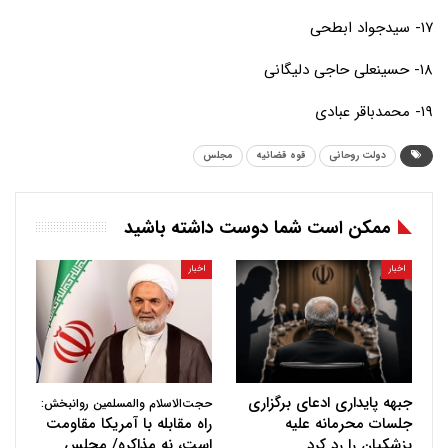
۱۷- سیدجواد ابطحی
۱۸- حسینعلی حاجی دلیگانی
۱۹- محمدباقر عبادی
دولت روحانی
قوه قضائیه
مجلس
ممکن است شما دوست داشته باشید
اخبار
اخبار
جبهه پایداری ادعای برگزاری
حجت‌الاسلام والمسلمین روانبخش:
جلسات محرمانه علیه
راه مقابله با آمریکا مقاومت
پزشکیان را رد کرد
است، نه مذاکره/ مجلس