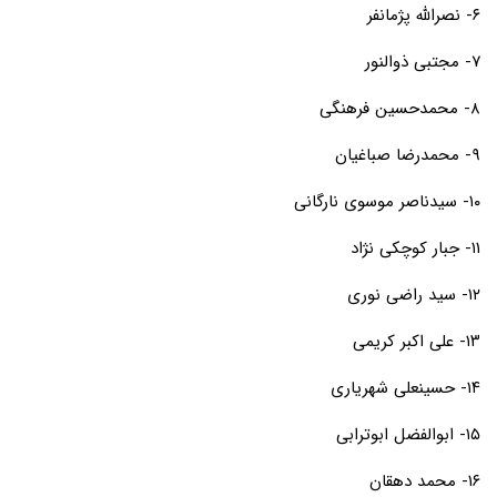
۶- نصرالله پژمانفر
۷- مجتبی ذوالنور
۸- محمدحسین فرهنگی
۹- محمدرضا صباغیان
۱۰- سیدناصر موسوی نارگانی
۱۱- جبار کوچکی نژاد
۱۲- سید راضی نوری
۱۳- علی اکبر کریمی
۱۴- حسینعلی شهریاری
۱۵- ابوالفضل ابوترابی
۱۶- محمد دهقان