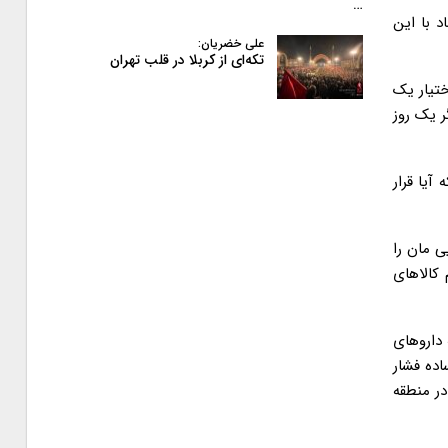
…
د با این
علی خضریان:
تکه‌ای از کربلا در قلب تهران
 در اختیار یک
ر یک روز
آیا قرار
ی مان را
 کالاهای
 داروهای
اده فشار
ر منطقه