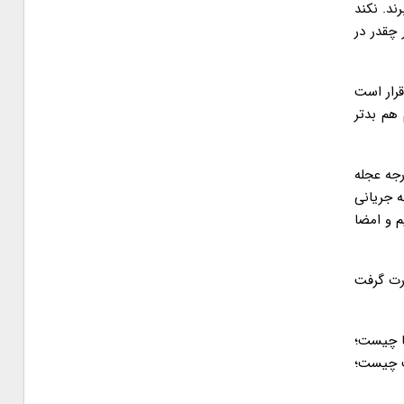
ند. نکند
 چقدر در
ر قرار است
 هم بدتر
ت خارجه عجله
 جریانی
م و امضا
رت گرفت
رط ها چیست؛
ت چیست؛