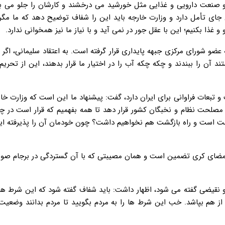
و صنعت دارویی و غذایی مثل خورشید می درخشند و کارشان را جلو می بر
این جای تأمل دارد و وزارت خارجه باید این را شفاف توضیح دهد که ما مگر
و غذا بکنیم؛ این با عقل جور در نمی آید و با نیاز ما نیز همخوانی ندارد.
ری است که مورد توجه عضو شورای مرکزی جبهه پایداری قرار گرفته است. به اعتقاد سلیمانی، اگ
تند آن را ببندند و چکه چکه آب را در اختیار ما قرار بدهند، این از تحریم
یان اینکه ابهام در INSTEX بسیار زیاد است و تبعات فراوانی برای ایران دارد، گفت: پیشنهاد ما این است که وزار
صلحت نظام و نخبگان کشور قرار دهد تا همه بفهمیم که قرار است در چه
 بست است و راه بازگشت هم نخواهیم داشت؟ چون خودمان آن را پذیرفته ای
د امضای کری تضمین است و همان مصیبتی که با آن گستردگی در برجام صو
رط و شروط INSTEX هم حرف های ضد و نقیضی گفته می شود، اظهار داشت: باید شفاف گفته شود که این ش
 از هم بپاشد. خب این شرط ها را به مردم بگویید تا مردم بدانند وضعی