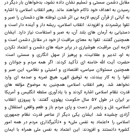
مقابل دشمن سستی و تسلیم نشان داده نشود، بدخواهان بار دیگر در
رسیدن به اهداف خود ناکام خواهند ماند. رهبر انقلاب اسلامی با اشاره
به آیاتی از قرآن کریم، لازمه بی اثر شدن توطئه های دشمنان را صبر و
تقوا برشمردند و افزودند: انقلاب اسلامی، ریشه دار و آینده دار است و
دستیابی به آرمان های بلند آن، به صبر و استقامت نیاز دارد. ایشان
همچنین گفتند: تقوا به معنای مراقبت از خود در مقابل دشمن است و
لازمه این مراقبت، هوشیاری در برابر حیله های دشمن و اعتماد نکردن
به او، تدبیر و عقلانیت، و پرهیز از سهل انگاری و سستی است.
حضرت آیت الله خامنه ای تأکید کردند: اگر همه مردم و جوانان و
همچنین مسئولان سیاسی، اقتصادی و امنیتی و نظامی، این صبر و
تقوا را به کار ببندند، به توفیق الهی، هیچ ضربه و صدمه ای وارد
نخواهد شد. رهبر انقلاب اسلامی همچنین به موضوع مؤلفه های
قدرت نظام اسلامی اشاره کردند و با یادآوری سلطه انگلیس و آمریکا
بر ایران در طول ۵۷ سال حکومت پهلوی، گفتند: با پیروزی انقلاب
اسلامی، غل و زنجیر از دست و پای مردم باز و طعم واقعی استقلال و
آزادی چشیده شد. ایشان یکی دیگر از عناصر قدرت نظام جمهوری
اسلامی را «اعتماد به نفس ملی» و «تأثیرگذاری مردم در همه امور
کشور» دانستند و افزودند: این اعتماد به نفس ملی همراه با ایمان