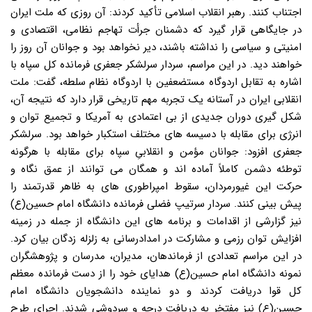
اجتناب کنند. رهبر انقلاب اسلامی تأکید کردند: آن روزی که ملت ایران
در جایگاهی قرار گیرد که دشمنان جرأت تهاجم نظامی، اقتصادی و
امنیتی و سیاسی را نداشته باشند، دیر نخواهد بود و جوانان آن روز را
خواهند دید. در این مراسم، سردار سرلشکر جعفری فرمانده کل سپاه با
اشاره به تقابل اردوگاه مستضعفین با اردوگاه نظام سلطه، گفت: ملت
انقلابی ایران در آستانه یک تجربه مهم تاریخی قرار دارد که نتیجه آن،
شکل گیری دوران جدیدی از بی اعتمادی به آمریکا و تجمیع توان و
انرژی برای مقابله با دسیسه های مختلف استکبار خواهد بود. سرلشکر
جعفری افزود: جوانان مؤمن و انقلابیِ سپاه برای مقابله با هرگونه
توطئه دشمن کاملاً آماده اند و همگان می توانند از عمق نگاه و
حرکت این غیورمردان، سقوط امپراطوری های به ظاهر قدرتمند را
پیش بینی کنند. سردار سرتیپ فضلی فرمانده دانشگاه امام حسین(ع)
نیز گزارشی از اقدامات و برنامه های این دانشگاه از جمله در زمینه
افزایش توان رزمی و مشارکت در امدادرسانی به زلزله زدگان بیان کرد.
در این مراسم تعدادی از فرماندهان، مدیران، مدرسان و پژوهشگران
نمونه دانشگاه امام حسین(ع) هدایای خود را از دست فرمانده معظم
کل قوا دریافت کردند و دو نماینده دانشجویان دانشگاه امام
حسین(ع) نیز مفتخر به دریافت درجه و سردوشی شدند. اجرای طرح