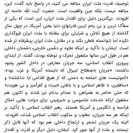
توصیف قدرت ملت ایران مبالغه می کنید، در پاسخ باید گفت، این،
مبالغه نیست بلکه عینِ واقعیت است. حضرت آیت الله خامنه ای
افزودند: بزرگترین دلیل برای اقتدار ملت ایران، این است که یکی از
سفاّک ترین و بی رحم ترین قدرتهای دنیا یعنی آمریکا، در چهل سال
گذشته از هیچ تلاش و شرارتی برای مقابله با ملت ایران فروگذاری
نکرده اما نتوانسته غلطی بکند و در مقابل، ملت ایران پیشرفته تر شده
است. ایشان با تأکید بر اینکه علاوه بر دشمن خارجی، دشمنان داخلی
هم در طول این سالها مشغول تحرک و توطئه بودند، گفتند: از ابتدای
پیروزی انقلاب اسلامی، سه جریان معارض در داخل کشور وجود
داشتند؛ «جریان باصطلاح لیبرال که دلبسته آمریکا و غرب بود»،
«کمونیست های اسلحه به دستی که از هیچ اقدامی اِبا نداشتند» و
«منافقین، با ظاهر اسلامی و با باطنی خبیث و کفرآمیز و بی هویت»
که حتی حاضر به همراهی با صدام بدنام نیز شدند و اکنون هم
مشغول ارائه خدمات جاسوسی و خبرچینی برای دولت هایی امثال
فرانسه و انگلیس و آمریکا هستند. رهبر انقلاب اسلامی با تأکید بر
اینکه هر سه جریان، مغلوب و منکوب انقلاب اسلامی شدند، افزودند:
البته یک جریان تحجر و ارتجاع داخلی هم بود که آنها قابل ذکر
نیستند و ملت از آنها عبور کرد. ایشان، دلیل دیگر بر قدرت و اقتدار