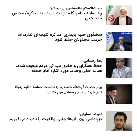
حجت‌الاسلام والمسلمین روانبخش:
راه مقابله با آمریکا مقاومت است، نه مذاکره/ مجلس
نباید حتی
…
سخنگوی جبهه پایداری: مذاکره نتیجه‌ای ندارد، اما
حرمت مسئولان حفظ شود
رضا رخسایی:
حفظ همگرایی و حضور میدانی مردم مبعوث شده،
هدف اصلی وحدت مورد اشاره امام جامعه
پیام حضرت آیت‌الله خامنه‌ای به‌مناسبت حماسه عظیم بدرقه
امام شهید و تبیین مسائل مهم کشور؛
…
علیرضا تسلیمی:
دیپلماسیِ روی ابرها؛ وقتی واقعیت را نادیده می‌گیریم