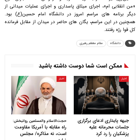
«من انقلابی ام»، اجرای میثاق پاسداری و اجرای عملیات میدانی از
دیگر برنامه های مراسم امروز در دانشگاه امام حسین(ع) بود.
همچنین در این مراسم، یگان های حاضر در میدان از مقابل فرمانده
کل قوا رژه رفتند.
دانشگاه
مقام معظم رهبری
ممکن است شما دوست داشته باشید
اخبار
اخبار
جبهه پایداری ادعای برگزاری
حجت‌الاسلام والمسلمین روانبخش:
جلسات محرمانه علیه
راه مقابله با آمریکا مقاومت
پزشکیان را رد کرد
است، نه مذاکره/ مجلس