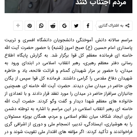
مردم اجتناب کنند
به اشتراک گذاری
مراسم سالانه دانش آموختگی دانشجویان دانشگاه افسری و تربیت
پاسداری امام حسین (ع) صبح امروز (شنبه) با حضور حضرت آیت الله
خامنه ای فرمانده معظم کل قوا برگزار شد. به گزارش پایگاه اطلاع
رسانی دفتر معظم رهبری، رهبر انقلاب اسلامی در ابتدای ورود به
میدان، با حضور بر مزار شهیدان گمنام و قرائت فاتحه، یاد و خاطره
شهیدان دفاع مقدس را گرامی داشتند. فرمانده کل قوا سپس از یگان
های حاضر در میدان سان دیدند. حضرت آیت الله خامنه ای همچنین
جانبازان سرافراز حاضر در میدان را مورد تفقد قرار دادند و با تعدادی از
خانواده های معظم شهدا دیدار و گفت وگو کردند. حضرت آیت الله
خامنه ای رهبر انقلاب اسلامی در این مراسم با اشاره به توطئه دشمن
برای ایجاد شکاف میان نظام اسلامی و مردم، همگان بویژه مسئولان
را به هوشیاری، ایستادگی، تدبیر، انسجام ملی و دوری از اشرافی گری
فراخواندند و تأکید کردند: اگر مؤلفه های اقتدار ملی تقویت شوند و در