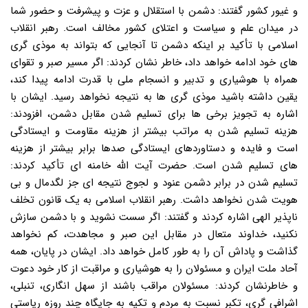
و غیور کشور گفتند: دشمن با استقلال و عزت و پیشرفت و حضور شما
در میدان علم و سیاست و اعتلای کشور مخالف است. رهبر انقلاب
اسلامی با تأکید بر اینکه دشمن تا آنجایی که بتواند به موذی گری
های خود ادامه خواهد داد، خاطر نشان کردند: اگر مسیر صبر و تقوای
همراه با هوشیاری و تدبیر و انسجام ملی با قدرت ادامه پیدا کند،
یقین داشته باشید موذی گری ها به نتیجه نخواهد رسید. ایشان با
اشاره به تجویز برخی ها برای تسلیم شدن مقابل دشمن، افزودند:
هزینه تسلیم شدن به مراتب بیشتر از هزینه مقاومت و ایستادگی
است و فایده و دستاوردهای ایستادگی صدها برابر بیشتر از هزینه
های تسلیم شدن است. حضرت آیت الله خامنه ای تأکید کردند:
تسلیم شدن در برابر دشمن عنود و لجوج نتیجه ای جز لگدمال و بی
هویت شدن نخواهد داشت. رهبر انقلاب اسلامی به یک قانون تخلف
ناپذیر الهی اشاره کردند و گفتند: اگر سست نشوید و با دشمن سازش
نکنید، خداوند متعال در مقابل این صبر و مجاهدت، کم نخواهد
گذاشت و پاداش آن را به طور کامل خواهد داد. ایشان در پایان، همه
آحاد ملت ایران و مسئولان را به هوشیاری و مراقبت از کار خود دعوت
و خاطرنشان کردند: مسئولان مراقب باشند از سهل انگاری، تنبلی،
اشرافی گری، تکبر نسبت به مردم و تکیه به جایگاه چند روزه ریاستی