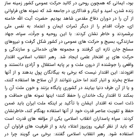
بود، ایمانی که همچون روحی در کالبد حرکت عمومی کشور زمینه ساز
زنده شدن، امید و ایثار و فداکاری در جامعه شد که نمونه های فراوانی
از آن را در دوران دفاع مقدس شاهد بودیم. حضرت آیت الله خامنه
ای، جرأت اقدام را از دیگر ثمراتِ ایمان و اعتماد به نفس ملی
برشمردند و خاطر نشان کردند: با این روحیه و جرأت، سپاه، جهاد
سازندگی، بسیج و حرکت های عمومی در کشور شکل گرفت و نیروهای
مسلح جان تازه ای گرفتند و مجموعه های خدماتی و سازندگی و
حرکت های پر افتخار علمی ایجاد شد. رهبر انقلاب اسلامی، اقتدار
واقعی را جوشنده از درون ملت و بر پایه استقلال و آزادی دانستند و
افزودند: این اقتدار نیست که برخی به بیگانگان پول بدهند و از آنها
سلاح بخرند و انبار کنند اما حتی نتوانند از آن سلاح ها استفاده کنند،
و یا از آن طرف دنیا بیایند در کشوری پایگاه بزنند و خون ملت آن را
بمکند تا اقتدار یک خاندان را حفظ کنند؛ اینها نمونه های حماقت و
ذلت است نه اقتدار. ایشان با تأکید بر اینکه ملت ایران باید ضمن
حفظ و تقویت عناصر قدرت خود از آنها استفاده بهنگام کند، خاطرنشان
کردند: سپاه پاسداران انقلاب اسلامی یکی از مؤلفه های قدرت است
که باید از نظر کیفی، روزبروز اعتلاء یابد و از ظرفیت های فراوان آن
استفاده شود. رهبر انقلاب اسلامی گفتند: برخی می گویند چرا در