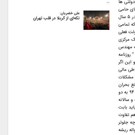
ولتی ها
…
های حامی
علی خضریان:
دولت پمپاژ می شود که یکی از اصلی ترین علل اوضاع فعلی اقتصاد و انفجار قیمت ها در بازار ناشی از افزایش بی سابقه حجم «نقدینگی» در ۵ سال
تکه‌ای از کربلا در قلب تهران
که تمامی
ولت فعلی
نک مرکزی
ان است! در این رابطه مهندس
فته بود: ” روزنامه
این اگر
اطی مالی
 مشکلات
ع بحران
اقتصادی امروز کشور شود. به عنوان مثال هزینه های جاری جاری آخرین سال دولت دهم ۸۸.۹ هزار میلیارد تومان بود و ظرف سال های ۹۱ تا ۹۴ به دو
 و سالانه
عدی باید بابت
هم تفاوت
 با این روند هرچه جلوتر
اله ریشه