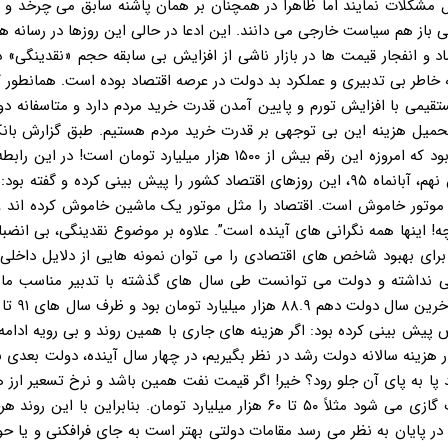
 مشکلات نمایند اما ظاهرا در همچنان بر همان پاشنه سابق می چرخد و د
تی باز هم سیاست خارجی می دانند. این ادعا در حالی این روزها در رسانه 
ه خاطر بی تدبیری و عملکرد بد دولت در عرصه اقتصاد بوده است. همانطور 
ستقیمی با افزایش تورم و پایین آمدن قدرت خرید مردم دارد و متاسفانه د
شاهد تحمیل هزینه این بی توجهی بر قدرت خرید مردم هستیم. طبق گزارش با
نقدینگی در ابتدای این دولت بین ۴۵۰ تا ۴۷۰ هزار میلیارد تومان بود که امروزه این رقم بیش از ۱۵۰۰ هزار میلیارد توم
مسعود میرکاظمی، وزیر اسبق نفت و نماینده مردم تهران در مجلس نهم، آبانماه ۹۵، این روزهای اقتصاد کشور را پیش بینی کرده و گ
 موتور خاموش است. اقتصاد را مثل موتور یک ماشین خاموش کرده اند و 
! اینها همه نگرانی های آینده است”. علاوه بر موضوع نقدینگی، بی انضب
رای بهبود شاخص های اقتصادی را می توان نمونه هایی از دلایل داخلی
ارجی نداشته و دولت می توانست طی سال های گذشته با تدبیر مناسب مان
ین خصوص پیش بینی کرده بود: اگر هزینه های جاری با همین روند و بی رویه ادامه
گر سالی ۱۵ درصد برای ۲۰۰ هزار میلیارد دلار هزینه سالانه دولت رشد در نظر بگیریم، در چهار سال آینده، دولت ب
 پا به پای آن جلو رود؟ خیر! اگر قیمت نفت همین باشد و نرخ تسعیر ارز 
زیادی نکند حداکثر درآمد ناشی از صادرات مستقیم نفت و میعانات گازی می شود مثلاً ۵۰ تا ۶۰ هزار میلیارد تومان. بنابراین
ر پایان به نظر می رسد مقامات دولتی بهتر است به جای فرافکنی و یا حو