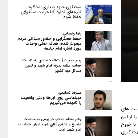
سخنگوی جبهه پایداری: مذاکره
نتیجه‌ای ندارد، اما حرمت مسئولان
حفظ شود
رضا رخسایی:
حفظ همگرایی و حضور میدانی مردم
مبعوث شده، هدف اصلی وحدت
مورد اشاره امام جامعه
پیام حضرت آیت‌الله خامنه‌ای به‌مناسبت
حماسه عظیم بدرقه امام شهید و تبیین
مسائل مهم کشور؛
…
علیرضا تسلیمی:
دیپلماسیِ روی ابرها؛ وقتی واقعیت
را نادیده می‌گیریم
یمت های
 از این
رهبر معظم انقلاب در پیامی به‌ مناسبت
با خروج
تشییع و تدفین آقای شهید ایران خطاب به
امام شهید امت:
هت گیری