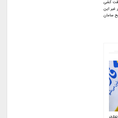
وقت کشی
 غیر این
یح سامان
دارد،