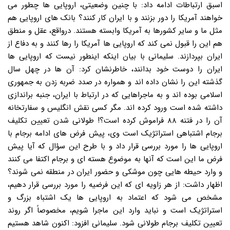
اسبق ارتباطات ادامه داد: با چنین وضعیتی، اروپایی ها چطور می
خواهند آمریکا را دور بزنند و با ایران کار کنند؟ بانک های اروپایی هم
مثل ما و سایر کشورها به آمریکا وابسته هستند. درواقع، عقل و منطق
هم این را قبول نمی کند که اروپایی ها آمریکا را رها کنند و به دفاع از
ایران بپردازند. سلیمانی با بیان اینکه اینطور نیست که اروپایی ها
ایران را دوست خود بدانند، خاطرنشان کرد: آن ها در چهل سال
گذشته این را نشان داده اند و همواره در صدد ضربه زدن به جمهوری
اسلامی بوده اند و به ماجراهایی که در ارتباط با ایران، جنبه براندازی
داشته شده است ورود کرده اند. مگر کسی نقش انگلیس و سفارتخانه
آن را در فتنه ۸۸ فراموش کرده است؟! طولانی شدن تعیین تکلیف
برجام اشتباهی استراتژیک است وی، پیش فرض های ادامه برجام با
اروپایی ها را مورد بررسی قرار داد و با طرح این سؤال که آیا پیش
فرض ما این است که آنها به موضوع هسته ای و برجام اکتفا می کنند
و وارد حیطه هایی چون موشکی و حضور ایران در منطقه نمی شوند؟
اظهار داشت: از هر زاویه ای که این فرضیه را مورد بررسی قرار دهیم،
مشخص می شود که اعتماد به اروپایی ها یک اشتباه بزرگ و
استراتژیک است و نباید وارد این ماجرا شویم، مخصوصاً اگر روند
تعیین تکلیف برجام طولانی شود. سلیمانی افزود: اکنون شاهد هستیم