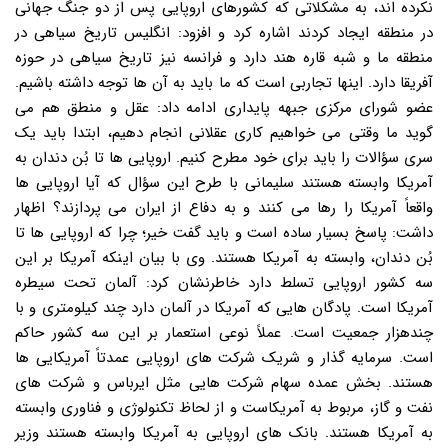
نکرده اند، به مشکلاتی که کشورهای اروپایی پس از دو جنگ جهانی
در منطقه ایجاد کردند اشاره کرد و افزود: انگلیس تاریخ سیاهی در
منطقه ما و شبه قاره هند دارد و فرانسه نیز تاریخ سیاهی در حوزه
آفریقا دارد. اینها تجاربی است که ما باید به آن ها توجه داشته باشیم.
عضو شورای مرکزی جبهه پایداری ادامه داد: عقل و منطق هم می
گوید ما وقتی می خواهیم کاری عقلانی انجام دهیم، ابتدا باید یک
سری سؤالات را باید برای خود مطرح کنیم. اروپایی ها تا بُن دندان به
آمریکا وابسته هستند سلیمانی با طرح این سؤال که آیا اروپایی ها
واقعاً آمریکا را رها می کنند و به دفاع از ایران می پردازند؟ اظهار
داشت: پاسخ بسیار ساده است و باید گفت خیر؛ چرا که اروپایی ها تا
بُن دندان، وابسته به آمریکا هستند. وی با بیان اینکه آمریکا بر این
سه کشور اروپایی تسلط دارد خاطرنشان کرد: آلمان تحت سیطره
آمریکا است. پادگان هایی که آمریکا در آلمان دارد چند کیلومتری و با
چندهزار جمعیت است. عملاً نوعی استعمار بر این سه کشور حاکم
است. سرمایه گذار و شریک شرکت های اروپایی عمدتاً آمریکایی ها
هستند. بخش عمده سهام شرکت هایی مثل ایرباس و شرکت های
نفت و گاز، مربوط به آمریکاست و از لحاظ تکنولوژی و فناوری وابسته
به آمریکا هستند. بانک های اروپایی به آمریکا وابسته هستند وزیر