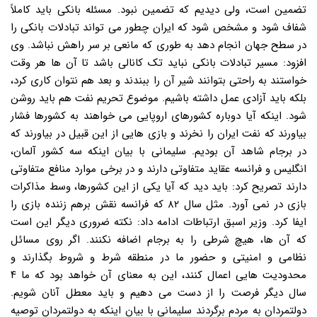
تضمین است، ولی دیدیم که تضمین نبود. مسئله بانکی باید کاملاً
شفاف شود و مشخص شود که ایران چطور می تواند تبادلات بانکی را
در سطح جهان انجام دهد به طوری که مانعی بر سر راهش نباشد. وی
افزود: مسیر تبادلات بانکی نباید تک کانالی باشد تا آن ها هر وقت
خواستند به راحتی بتوانند شیر آن را ببندند و بعد هم نتوان کاری کرد،
بلکه باید آزادی عمل داشته باشیم. موضوع تحریم نفت هم باید روشن
شود. اینکه آیا دوباره کشورهای اروپایی می خواهند به کشورها فشار
بیاورند که نفت ایران را نخرند و بازی هایی از این قبیل در بیاورند که
در برجام شاهد آن بودیم. سلیمانی با بیان اینکه سه کشور آلمان،
انگلیس و فرانسه عقاید متفاوتی دارند و در برخی موارد منافع متفاوتی
دارند تصریح کرد: باید دید که آیا یکی از این کشورها، وسط مذاکرات
بازی در نمی آورد. مثل سال ۸۲ که فرانسه نقش برهم زننده بازی را
ایفا کرد. وزیر اسبق ارتباطات ادامه داد: نکته ضروری دیگر این است
که آن ها، هیچ شرطی را به برجام اضافه نکنند. اگر روی مسائل
نظامی و امنیتی و حضور ما در منطقه شرط و شروط بگذارند و
محدودیت هایی اعمال کنند، این به معنای آن خواهد بود که ما ۴
سال دیگر فرصت را از دست می دهیم و باید معطل آنان شویم.
دولتمردان به مردم برگردند سلیمانی با بیان اینکه به دولتمردان توصیه