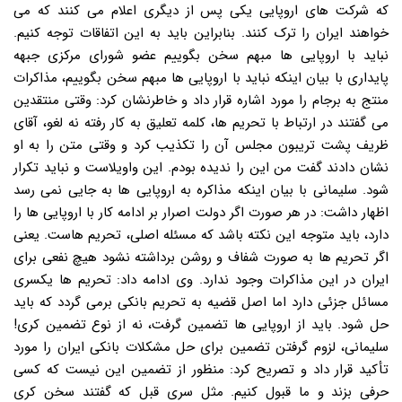
که شرکت های اروپایی یکی پس از دیگری اعلام می کنند که می
خواهند ایران را ترک کنند. بنابراین باید به این اتفاقات توجه کنیم.
نباید با اروپایی ها مبهم سخن بگوییم عضو شورای مرکزی جبهه
پایداری با بیان اینکه نباید با اروپایی ها مبهم سخن بگوییم، مذاکرات
منتج به برجام را مورد اشاره قرار داد و خاطرنشان کرد: وقتی منتقدین
می گفتند در ارتباط با تحریم ها، کلمه تعلیق به کار رفته نه لغو، آقای
ظریف پشت تریبون مجلس آن را تکذیب کرد و وقتی متن را به او
نشان دادند گفت من این را ندیده بودم. این واویلاست و نباید تکرار
شود. سلیمانی با بیان اینکه مذاکره به اروپایی ها به جایی نمی رسد
اظهار داشت: در هر صورت اگر دولت اصرار بر ادامه کار با اروپایی ها را
دارد، باید متوجه این نکته باشد که مسئله اصلی، تحریم هاست. یعنی
اگر تحریم ها به صورت شفاف و روشن برداشته نشود هیچ نفعی برای
ایران در این مذاکرات وجود ندارد. وی ادامه داد: تحریم ها یکسری
مسائل جزئی دارد اما اصل قضیه به تحریم بانکی برمی گردد که باید
حل شود. باید از اروپایی ها تضمین گرفت، نه از نوع تضمین کری!
سلیمانی، لزوم گرفتن تضمین برای حل مشکلات بانکی ایران را مورد
تأکید قرار داد و تصریح کرد: منظور از تضمین این نیست که کسی
حرفی بزند و ما قبول کنیم. مثل سری قبل که گفتند سخن کری