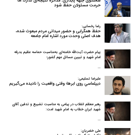
سخنگوی جبهه پایداری: مذاکره نتیجه‌ای ندارد، اما
حرمت مسئولان حفظ شود
رضا رخسایی:
حفظ همگرایی و حضور میدانی مردم مبعوث شده،
هدف اصلی وحدت مورد اشاره امام جامعه
پیام حضرت آیت‌الله خامنه‌ای به‌مناسبت حماسه عظیم بدرقه
امام شهید و تبیین مسائل مهم کشور؛
…
علیرضا تسلیمی:
دیپلماسیِ روی ابرها؛ وقتی واقعیت را نادیده می‌گیریم
رهبر معظم انقلاب در پیامی به‌ مناسبت تشییع و تدفین آقای
شهید ایران خطاب به امام شهید امت:
…
علی خضریان: