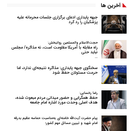
آخرین ها
جبهه پایداری ادعای برگزاری جلسات محرمانه علیه
پزشکیان را رد کرد
حجت‌الاسلام والمسلمین روانبخش:
راه مقابله با آمریکا مقاومت است، نه مذاکره/ مجلس
نباید حتی
…
سخنگوی جبهه پایداری: مذاکره نتیجه‌ای ندارد، اما
حرمت مسئولان حفظ شود
رضا رخسایی:
حفظ همگرایی و حضور میدانی مردم مبعوث شده،
هدف اصلی وحدت مورد اشاره امام جامعه
پیام حضرت آیت‌الله خامنه‌ای به‌مناسبت حماسه عظیم بدرقه
امام شهید و تبیین مسائل مهم کشور؛