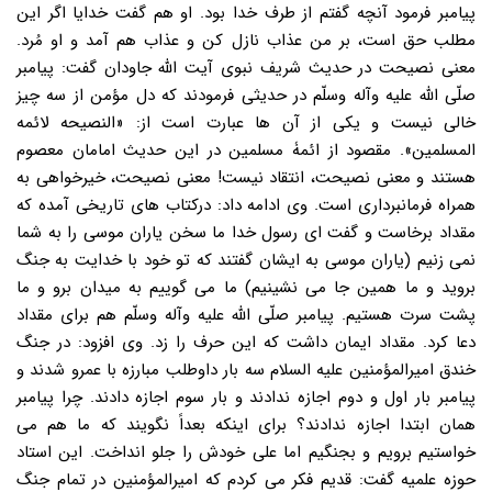
پیامبر فرمود آنچه گفتم از طرف خدا بود. او هم گفت خدایا اگر این
مطلب حق است، بر من عذاب نازل کن و عذاب هم آمد و او مُرد.
معنی نصیحت در حدیث شریف نبوی آیت الله جاودان گفت: پیامبر
صلّی الله علیه وآله وسلّم در حدیثی فرمودند که دل مؤمن از سه چیز
خالی نیست و یکی از آن ها عبارت است از: «النصیحه لائمه
المسلمین». مقصود از ائمۀ مسلمین در این حدیث امامان معصوم
هستند و معنی نصیحت، انتقاد نیست! معنی نصیحت، خیرخواهی به
همراه فرمانبرداری است. وی ادامه داد: درکتاب های تاریخی آمده که
مقداد برخاست و گفت ای رسول خدا ما سخن یاران موسی را به شما
نمی زنیم (یاران موسی به ایشان گفتند که تو خود با خدایت به جنگ
بروید و ما همین جا می نشینیم) ما می گوییم به میدان برو و ما
پشت سرت هستیم. پیامبر صلّی الله علیه وآله وسلّم هم برای مقداد
دعا کرد. مقداد ایمان داشت که این حرف را زد. وی افزود: در جنگ
خندق امیرالمؤمنین علیه السلام سه بار داوطلب مبارزه با عمرو شدند و
پیامبر بار اول و دوم اجازه ندادند و بار سوم اجازه دادند. چرا پیامبر
همان ابتدا اجازه ندادند؟ برای اینکه بعداً نگویند که ما هم می
خواستیم برویم و بجنگیم اما علی خودش را جلو انداخت. این استاد
حوزه علمیه گفت: قدیم فکر می کردم که امیرالمؤمنین در تمام جنگ