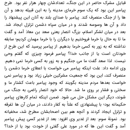
قبایل مشرک حاضر در این جنگ، تعدادشان چهار هزار نفر بود. طرح
پیامبر این بود که یک سوم خرمای مدینه را به این قبیله بدهد و آن
ها را از جنگ منصرف کند. پیامبر با صدای بلند به آنان این پیشنهاد را
داد و آن ها وسوسه شدند و در میان سپاه دشمن تزلزل ایجاد شد.
بعد در میان لشکر اسلام، بزرگ انصار یعنی سعد بن معاذ آمد و گفت
ما تا به حال یا خرما فروختیم یا دیگران را با خرما مهمان کردیم؛ سابقه
نداشته که به زور به کسی خرما بدهیم. از پیامبر پرسید که این طرح از
خودتان است یا از جانب خدا؟ پیامبر فرمود چیزی که گفتم وحی
نیست. لذا سعد گفت ما می جنگیم و به زور به کسی خرما نمی دهیم.
وی ادامه داد: علت اینکه پیامبر می خواست با اعطای خرما دشمن را
منصرف کند، این بود که جمعیت مشرکین خیلی زیاد بود و پیامبر نمی
خواست بعدها مردم مدینه بگویند که وجود پیامبر باعث کشتار ما و
سختی و فشار بر روی ما شد. حالا که خود انصار راضی به جنگ می
شوند، دیگر این مشکل حل می شود. ضمن اینکه تمام کارهای پیامبر
حکیمانه بود؛ با پیشنهادی که علناً به کفار دادند، در میان آن ها تفرقه
و تزلزل ایجاد کردند و آنچه هم بین اصحابشان مطرح شد، مخفیانه
بود. نمونۀ سوم: بعد از غدیر وی افزود: بعد از غدیر کسی پیش پیامبر
آمد و گفت این ها که در مورد علی گفتی از خودت بود یا از خدا؟