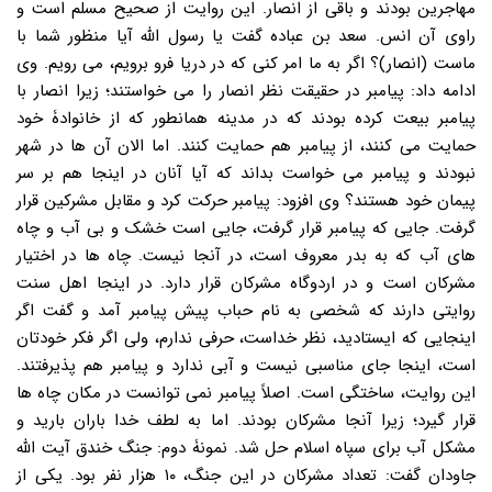
مهاجرین بودند و باقی از انصار. این روایت از صحیح مسلم است و
راوی آن انس. سعد بن عباده گفت یا رسول الله آیا منظور شما با
ماست (انصار)؟ اگر به ما امر کنی که در دریا فرو برویم، می رویم. وی
ادامه داد: پیامبر در حقیقت نظر انصار را می خواستند؛ زیرا انصار با
پیامبر بیعت کرده بودند که در مدینه همانطور که از خانوادۀ خود
حمایت می کنند، از پیامبر هم حمایت کنند. اما الان آن ها در شهر
نبودند و پیامبر می خواست بداند که آیا آنان در اینجا هم بر سر
پیمان خود هستند؟ وی افزود: پیامبر حرکت کرد و مقابل مشرکین قرار
گرفت. جایی که پیامبر قرار گرفت، جایی است خشک و بی آب و چاه
های آب که به بدر معروف است، در آنجا نیست. چاه ها در اختیار
مشرکان است و در اردوگاه مشرکان قرار دارد. در اینجا اهل سنت
روایتی دارند که شخصی به نام حباب پیش پیامبر آمد و گفت اگر
اینجایی که ایستادید، نظر خداست، حرفی ندارم، ولی اگر فکر خودتان
است، اینجا جای مناسبی نیست و آبی ندارد و پیامبر هم پذیرفتند.
این روایت، ساختگی است. اصلاً پیامبر نمی توانست در مکان چاه ها
قرار گیرد؛ زیرا آنجا مشرکان بودند. اما به لطف خدا باران بارید و
مشکل آب برای سپاه اسلام حل شد. نمونۀ دوم: جنگ خندق آیت الله
جاودان گفت: تعداد مشرکان در این جنگ، ۱۰ هزار نفر بود. یکی از