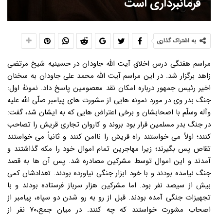
فرمانبرداری است
به اشتراک گذاری
مراسم هفتگی درس اخلاق آیت الله جاودان در حسینیه شیخ مرتضی
زاهد برگزار شد. در این مراسم آیت الله محمد علی جاودان به سخنان
اخیر رئیس جمهور درباره امکان نقد معصومین پاسخ داد. نمونۀ اول:
جنگ بدر وی در مورد نمونه هایی از مشورت های پیامبر صلّی الله علیه
وآله وسلّم با اصحابشان و برخی اعتراض هایی که به ایشان شد، گفت:
در جنگ بدر مسلمین قرار بود بروند و کاروان تجاری قریش را تصاحب
کنند؛ اولاً می خواستند راه قریش را ناامن کنند و ثانیاً می خواستند
تقاص پس بگیرند؛ زیرا مهاجرین تمام اموال خود را مکه گذاشتند و
آمدند و این اموال توسط مشرکین مصادره شد. پس آن ها به قصد
جنگ نیامده بودند و با خود ابزار جنگی نیاورده بودند. تعدادشان کمی
بیش از سیصد نفر بود. اما مشرکین هزار سرباز فرستاده بودند و با
تجهیزات جنگی آمده بودند. قبل از رو به رو شدن دو سپاه، پیامبر از
اصحاب مشورت خواستند که چه کنند. در میان جمع،۷۰ نفر از