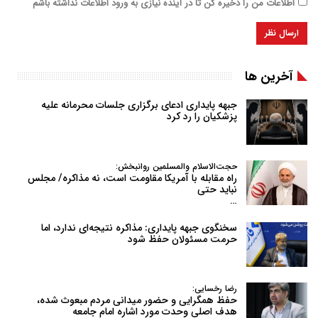
اطلاعات من را ذخیره کن تا در آینده نیازی به ورود اطلاعات نداشته باشم
آخرین ها
جبهه پایداری ادعای برگزاری جلسات محرمانه علیه
پزشکیان را رد کرد
حجت‌الاسلام والمسلمین روانبخش:
راه مقابله با آمریکا مقاومت است، نه مذاکره/ مجلس
نباید حتی
…
سخنگوی جبهه پایداری: مذاکره نتیجه‌ای ندارد، اما
حرمت مسئولان حفظ شود
رضا رخسایی:
حفظ همگرایی و حضور میدانی مردم مبعوث شده،
هدف اصلی وحدت مورد اشاره امام جامعه