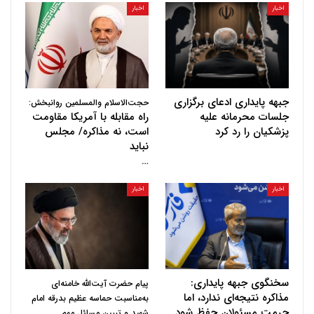
اخبار
اخبار
جبهه پایداری ادعای برگزاری
حجت‌الاسلام والمسلمین روانبخش:
جلسات محرمانه علیه
راه مقابله با آمریکا مقاومت
پزشکیان را رد کرد
است، نه مذاکره/ مجلس
نباید
…
اخبار
اخبار
سخنگوی جبهه پایداری:
پیام حضرت آیت‌الله خامنه‌ای
مذاکره نتیجه‌ای ندارد، اما
به‌مناسبت حماسه عظیم بدرقه امام
حرمت مسئولان حفظ شود
…
شهید و تبیین مسائل مهم