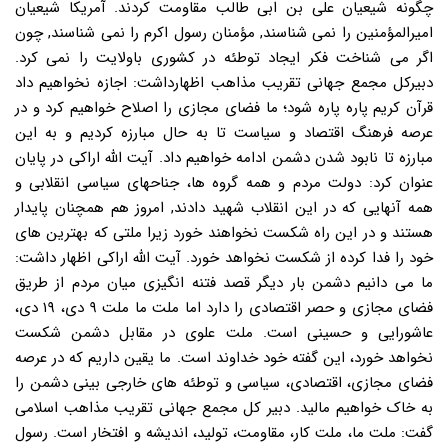
چگونه شیعیان علی بن ابی طالب مقاومت کردند. آمریکا شیعیان
امیرالمؤمنین را نمی شناسند, مؤمنان رسول اکرم را نمی شناسند, چون
اگر می شناخت فکر ایجاد توطئه در کشوری باولایت را نمی کرد.
دبیرکل مجمع جهانی تقریب مذاهب اظهارداشت: اجازه نخواهیم داد
قرآن کریم پاره پاره شود؛ ما فضای مجازی را اصلاح خواهیم کرد و در
عرصه فرهنگ اقتصاد و سیاست تا به حال مبارزه کردیم و به این
مبارزه تا نابود شدن دشمن ادامه خواهیم داد. آیت الله اراکی در پایان
عنوان کرد: دولت مردم و همه گروه ها، جناحهای سیاسی انقلابی و
همه آنهایی که در این انقلاب شهید دادند, امروز هم همچنان پایدار
هستند و در این راه شکست نخواهند خورد زیرا ملتی که بهترین های
خود را فدا کرده از شکست نخواهد خورد. آیت الله اراکی اظهار داشت:
ما می دانیم دشمن بار دیگر قصد فتنه انگیزی میان مردم از طریق
فضای مجازی و حصر اقتصادی را دارد اما ملت ما ملت ۹ دی، ۱۹ دی،
عاشورایی و حسینی است. ملت علوی در مقابل دشمن شکست
نخواهد خورد، این گفته خود خداوند است. ما یقین داریم که در عرصه
فضای مجازی، اقتصادی، سیاسی و توطئه های خارجی بینی دشمن را
به خاک خواهیم مالید. دبیر کل مجمع جهانی تقریب مذاهب اسلامی
گفت: ملت ما، ملت کار، مقاومت، تولید، اندیشه و افتخار است. رسول