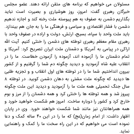
مسئولان می خواهیم که برنامه های متقن ارائه دهند. عضو مجلس
خبرگان رهبری گفت: امروز، روز هوشیاری و بصیرت است نباید
بگذاریم دشمن به صفوف به هم پیوسته ملت رخنه کند و اجازه ندهیم
دشمن با فشار اقتصادی و سیاسی و فرهنگی ما را به جان هم بیندازد.
باید ملت واحد با سپاه، بسیج، ارتش، دولت و اراده در صفوف واحد با
رهبری مقام معظم رهبری توطئه های دشمن را خنثی کنیم. آیت الله
اراکی در پیامی به آمریکا و دشمنان ملت ایران تصریح کرد: آمریکا و
تمام دشمنان ما را آزموده اند، آزموده را آزمودن خطاست. ما را در
انقلاب علیه شاه آزمودید و دیدید چگونه دم شما را گرفتیم و از کشور
بیرون انداختیم. شما ما را در توطئه های اول انقلاب و و تجزیه طلبی
ها دیدید که چگونه ملت مشتی به دهان دشمن کوبید. در توطئه ۸
سال جنگ تحمیلی همه ملت ما را آزمودید و دیدید این ملت چگونه
پیروز شد و همه توطئه ها را خنثی کرد و همه دشمنان را از مرز و بوم
خارج کرد و کشور را دوباره ساخت. امروز هم شکست خواهید خورد و
همه همراهانتان نیز مانند شما شکست خواهند خورد. وی در پایان
اظهار داشت: از امام زمان(عج) که ما را در این ۴۰ ساله کمک و دعا
نموده است می خواهیم که در این راه سخت ما را کمک و راهنمایی
نماید.