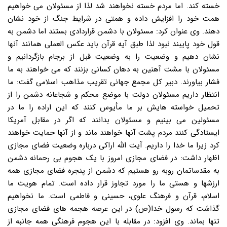
خسته کند. اما مردم خسته نخواهند شد لذا از مسئولان می خواهیم
همت خود را افزایش داده و همتی در شرایط جنگ از خود نشان
دهند. وی عنوان کرد: مسئولان با دشمن قراردادی بستند اما دشمن به
قول خود پایبند نبود لذا طبق آیه قرآن باید عکس العملی همانند آنها
نشان دهیم و وضعیت را به وضعیت قبل از برجام بازگردانیم و
مسئولان با مشت آهنین به دهان کسانی بزنند که می خواهند به ما
فشار بیاورند. دبیر کل مجمع جهانی تقریب مذاهب اسلامی گفت: ما
انتظار داریم مسئولان دولت با موضع محکم و شجاعانه دشمن را از
تحمیل خواسته هایش بر ما مأیوس کنند که این اراده را ما در
مسئولین می بینیم و مسئولان بدانند که اگر در مقابل آمریکا
ایستادگی کنند مردم پشت آنها خواهند ماند و از آنها حمایت خواهند
کرد زیرا ما خدا را داریم. آیت الله اراکی درباره وضعیت فضای مجازی
اظهار داشت: در فضای مجازی امروز با یک هجوم بی رحمانه دشمن
به مقدساتمان روبه رو هستیم که دشمن از پنجره فضای مجازی همه
ارزشها و هستی ما را مورد تجاوز قرار داده است. تمام هویت ما
اسلام، قرآن و فرهنگ علوی، حسینی و فاطمی است. ما نخواهیم
گذاشت که رسول خدا(ص) در این عرصه هجمه های فضای مجازی
تنها بماند. وی افزود: در مقابله با این هجوم فرهنگی همه جانبه از