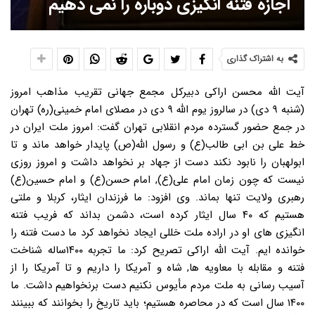
اجازه فتنه انگیزی دوباره را نمی دهیم
به اشتراک گذاری
آیت الله محسن اراکی دبیرکل مجمع جهانی تقریب مذاهب امروز
(شنبه ۹ دی) در سالروز یوم الله ۹ دی در مصلای امام خمینی(ره) تهران
در جمع حضور گسترده مردم انقلابی تهران گفت: امروز ملت ایران در
خط علی بن ابی طالب(ع) و رسول الله(ص) پایدار خواهد ماند و تا
ابولهبان را نابود نکند دست از جهاد بر نخواهد داشت و امروز روزی
نیست که چون زمان امام علی(ع), امام حسن(ع) و امام حسین(ع)
رهبری ولایت تنها بماند. وی افزود: ما فرزندان ایثار، کربلا و ملتی
هستیم که ۴۰ سال ایثار کرده است، دشمن بداند که فریب فتنه
انگیزی های او در اراده ملت خللی ایجاد نخواهد کرد ما دست فتنه را
خوانده ایم. آیت الله اراکی تصریح کرد: ما تجربه ۱۴۰۰ساله شناخت
فتنه و مقابله با معاویه ها, شاه و آمریکا را داریم و تا آمریکا را از
آسیب رسانی به ملت مردم مأیوس نکنیم دست برنخواهیم داشت. ما
۱۴۰۰ سال است که در محاصره هستیم؛ باید تاریخ را بخوانند که ببینند