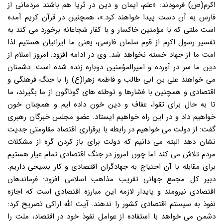
اکرم(ص) فرمودند: «علم، ایمان و دین در ثریا هم باشند مردمانی از
فارس به آن دست پیدا خواهند کرد.»، همچنین در قرآن کریم آمده
است ملتی که با مؤمنین خاکسار و با کفار شجاعانه برخورد می کند به
تفسیر رسول اکرم از قوم سلمان فارسی، یعنی ما ایرانیان هستیم لذا
امت ما از جهاد خسته نخواهد شد. وی در ادامه افزود: امروز اسلام از
دین ما سر در آورده و امیرالمؤمنین دوباره زنده شده است. دشمنان
می خواهند علی بن ابی طالب و فاطمه زهرا(ع) را با جنگ فرهنگی و
اقتصادی و همچنین با فشارها و توطئه های گوناگون از ما بگیرند، ما
تا به حال برای تقوا، عفاف و دین خون داده ایم و همچنان خون
خواهیم داد و در این راه خواهیم ایستاد. عضو مجلس خبرگان رهبری
گفت: از دولت می خواهیم در رابطه با برقراری اقتصاد مقاومتی جدیت
نشان دهد البته می دانیم که دولت برای باز کردن گره از مشکلات
مردم تلاش می کند اما چون امروز در جنگ اقتصادی تمام عیار هستیم
برای مقابله با آن احتیاج به جهادگران اقتصادی و کار بسیجی داریم.
دبیر کل مجمع جهانی تقریب مذاهب اسلامی افزود: فرماندهان
اقتصادی نیرومند و پایدار لازمه این مبارزه اقتصادی است که اجازه
نفوذ به سیستم اقتصادی کشور را ندهند. آیت الله اراکی تصریح کرد:
دشمن می خواهد با استفاده از عوامل نفوذ خود در اقتصاد، ملت را