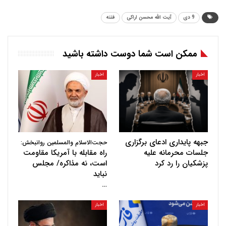
9 دی
آیت الله محسن اراکی
فتنه
ممکن است شما دوست داشته باشید
اخبار
اخبار
جبهه پایداری ادعای برگزاری
حجت‌الاسلام والمسلمین روانبخش:
جلسات محرمانه علیه
راه مقابله با آمریکا مقاومت
پزشکیان را رد کرد
است، نه مذاکره/ مجلس
نباید
…
اخبار
اخبار