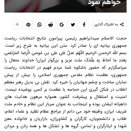
خواهم نمود
به اشتراک گذاری
حجت الاسلام سیدابراهیم رئیسی پیرامون نتایج انتخابات ریاست
جمهوری بیانیه ای را صادر کرد. متن این بیانیه به شرح زیر است:
بسم الله الرحمن الرحیم اللّهُمَ صَلِّ عَلی علی بن مُوسَی الِّرِضا المَرُتَضی
بِعَدَدِ ما اَحَاطَ بِهِ عِلْمُکَ ملت عزیز و بزرگوار ایران! خداوند متعال را
سپاسگزارم که حضور باشکوه شما مردم فهیم در انتخابات ریاست
جمهوری، عظمت نظام مقدس جمهوری اسلامی را بیش از پیش
نمایان ساخت و چشم جهانیان را خیره کرد. نقش بی بدیل رهبر معظم
انقلاب در شکل گیری این حماسه با عظمت بر کسی پوشیده نیست.
امنیت و استقلال و پیشرفت کشور، همواره مرهون هدایت های
داهیانه ایشان بوده و اینجانب به عنوان سرباز این نظام و خادم ملت
شریف ایران، وظیفه خود می دانم از مراجع عظام تقلید و علماء اعلام،
طلاب و دانشجویان، کارگران و کشاورزان، بازاریان و خانواده معزز
شهدا و ایثارگران و تمامی گروه ها و تشکل ها و همه زنان و مردان