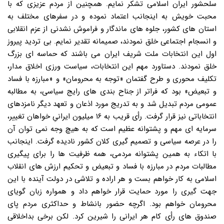
سلحشور ایران اسلامی تشکر نمایم. همچنین از مردم عزیزی که با
محبت خویش به اینجانب اعتماد نموده و در سفرهای مختلف به
استان های کشور، جلوه های ماندگار و فراموش نشدنی از عزم انقلابی
و انسجام اجتماعی خلق نمودند، صمیمانه تقدیر نمایم. بی تردید پیروز
اول این انتخابات ملت شریف ایران می باشند که حماسه ای بزرگ
خلق نمودند. دستاورد مهم این انتخابات، سیاست ورزی اخلاق مدار،
تکلیف محوری و طرح گفتمان «توجه به محرومان» و «مبارزه با فساد
و تبعیض» بود که فراتر از جناح بندی های رایج سیاسی، به مطالبه
عمومی مردم تبدیل شد و به تدریج مورد اذعان و تعهد دیگر نامزدهای
انتخاباتی نیز قرار گرفت. رأی قریب به ۱۶ میلیون ایرانیِ خواهان تغییر،
سرمایه ای مهم و پشتوانه عظیم است که به هیچ وجه نمی توان آن
را در عرصه سیاسی و تصمیم گیری کلان کشور نادیده گرفت. اینجانب
با اتکاء به همین پشتوانه مردمی، همه ظرفیت ها را برای پیگیری
مطالبات مردم در مبارزه با فساد و تبعیض و تحکیم ارزش های انقلاب
اسلامی به کار خواهم بست و هر اراده و تلاشی در دولت آینده با این
جهت گیری را مورد حمایت قرار خواهم داد و همواره زبان گویای
محرومان خواهم بود. اگرچه حضور بانشاط و حداکثری مردم پای
صندوق های رأی کام هر ایرانی را شیرین کرد. لکن برخی بداخلاقی