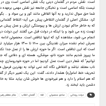
است. نقش مردم در گفتمان دینی یک نقش اساسی است وی در بخ
نیست بلکه اساسی است و نخبگان جامعه نیز نقش مهمی برعهده دار
شما حق سوال ندارید و به آنها الفاظی مانند کور و بی سواد و … بگ
کرد: مشکل اصلی از گفتمان التقاطی پیش می آید؛ التقاط گفتمانی 
که به خاطر حاکم نبودن ارزش ها و پیوستگی ارزش و عمل پیش می آید
تهمت زده می شود و یا اینکه در دولت قبل می گفتند این دولت در ش
است که این تناقض است. اگر ما حوزه ارزش ها را از عمل جدا نکن
ما پیروز شدیم مانند حوزه نانو، موشکی، هسته ای و دفاعی که جز
توانیم” که شعار دین است عمل کردیم؛ اما در حوزه خودروسازی چش
ناب معتقد نباشد و التقاطی نگاه کند نمی تواند به بهترین فرمول ه
تحریف خط امام(ره) هشدار دادند، گفت: این یک تعبیر دیگر از گف
که هم اسلام را دارد و هم غیرخودی ها خوش شان بیاید مثلا به خا
دشمن باید لبخند زد.
دولت روحانی
صادق محصولی
فقه
گفتمان انقلاب
مقام معظم رهبر