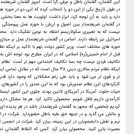
این گفتمان، گفتمان باطل و عرفی گرا است. امروز گفتمان شریعتم
در طول تاریخ یکی از این دو را انتخاب کرده که این دو در حوزه ه
دارد و باید به آن توجه کرد، ابراز داشت: اولویت ها به معنا بخ
در گفتمان شریعتمدار بین اصول و ارزش با حوزه عمل پیوستگی ش
نیست که به تعبیری سکولاریسم اعتقاد به نوعی تفکیک دارد. محصول
اسرائیل نیز رابطه دارند. اساس در گفتمان شریعتمدار عمل بر مبنا
حوزه های مختلف است. وزیر کشور دولت نهم با تاکید بر اینکه نظا
قبل از امام خمینی(ره) اسلامی که در ایران مطرح بود توجه اش به تک
اینکه نظام مردم سالاری دینی ۳۸ سال است
تر و قوی تر می شود و باید علی رغم مشکلاتی که وجود دارد قدرت
کارکردهای این نظام صدورش بود که ما این صدور را در کشورهای
حیات خلوت آمریکا در آمریکای لاتین بودند جلوی این کشور ایستاد
کارآمدی داریم غافل شویم. محصولی تاکید کرد: هر جا مشکل داریم
کردیم شخصی که مجهز به گفتمان شریعتمدار باشد در هر پدیده ا
و مالش می گذرد و در جبهه حق علیه باطل حضوردارد. شرکت در 
نرم و نقش دانشجویان در این زمینه، بیان کرد: شرکت در انجمن ا
بصیرت یابی کنید. محصولی بیان کرد: کسی که التقاط گفتمانی ن