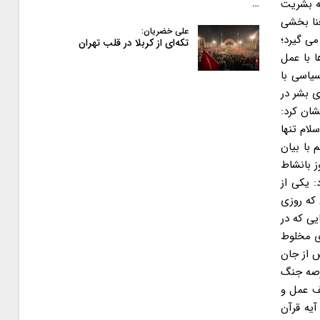
که بشریت
…
عنا بخشی
علی خضریان:
می گیرد؛
تکه‌ای از کربلا در قلب تهران
 با عمل
سیاسی با
ی بشر در
شان کرد:
لام تنها
ور دولت نهم با بیان
روز بانشاط
: یکی از
که روزی
یی که در
ری مخلوط
 از جان
رصه جنگ
یف عمل و
یه قرآن