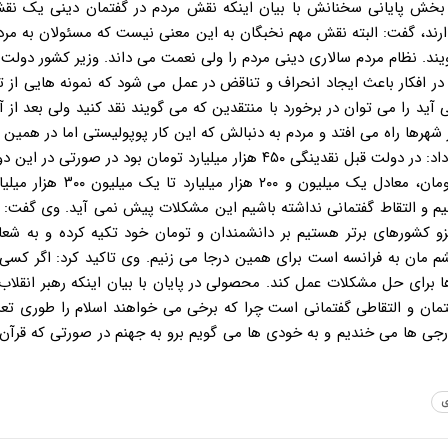
ش پایانی سخنانش با بیان اینکه نقش مردم در گفتمان دینی یک نقش
ند، گفت: البته نقش مهم نخبگان به این معنی نیست که مسئولان به مردم
ویند. نظام مردم سالاری دینی مردم را ولی نعمت می داند. وزیر کشور دولت 
در افکار باعث ایجاد انحراف و تناقض در عمل می شود که نمونه هایی از 
 را می توان در برخورد با منتقدین که می گویند نقد کنید ولی بعد از آن
هرها راه می افتد و مردم به دنبالش که این کار پوپولیستی اما در همین 
انجام می شود، مشاهده کرد که اینها تناقض است. محصولی ادامه داد: در دولت قبل نقدینگی ۴۵۰ هزار میلیارد تومان بود در
عمرش تمام نشده میزان نقدینگی بین ۱۲۰۰ تا ۱۳۰۰ هزار میلیارد تومان، معادل ی
یم و التقاط گفتمانی نداشته باشیم این مشکلات پیش نمی آید. وی گفت: 
و کشورهای برتر هستیم بر دانشمندان و تومان خود تکیه کرده و به شعا
م مان به فرانسه است برای همین درجا می زنیم. وی تاکید کرد: اگر کسی 
ا برای حل مشکلات عمل کند. محصولی در پایان با بیان اینکه رهبر انقلاب 
تمان و التقاطی گفتمانی است چرا که برخی می خواهند اسلام را طوری تع
رجی ها می خندیم و به خودی ها می گویم برو به جهنم در صورتی که قرآن 
ی