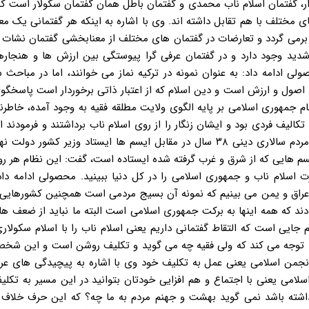
دار، گفتمان اسلام ناب محمدی و گفتمان باطل همان گفتمان سکولار است 
ای مختلف با هم تقابل داشته اند. وی با اشاره به اینکه هر گفتمانی یک م
شی برمی گردد و تعارضات در گفتمان های مختلف از معنابخشی گفتمان نشات 
دید وجود دارد و در گفتمان عرفی گرا پیوستگی بین ارزش ها و هنجارها
ی ادامه داد: به عنوان نمونه در ترکیه نماز می خوانند، اما در مباحث 
ی اصول و ارزش است و دین اسلام که از اعتبار ذاتی برخوردار است پاسخگو
م جمهوری اسلامی بر پایه الگوی ولایت مطلقه فقیه به وجود آمده، خاطرن
الیف فردی بود و ایشان زنگار را از روی اسلام ناب برداشتند و فرمودند اس
تکالیف فردی نیست چه بسا تکالیف اجتماعی مهم تر است. نظام مردم سالاری دینی ۳۸ سال در مقابل ایسم ها ایستاد وزیر کش
 که در مقابل تمامی ایسم هایی که از شرق و غرب گرفته شده ایستاده است، گفت: این نظام هر 
 اسلام ناب و جمهوری اسلامی را در کل دنیا ببینید. محصولی ادامه داد
 عراق و یمن می بینیم که نمونه آن بسیج مردمی است همچنین کشورهایی 
ند که همه اینها به برکت جمهوری اسلامی است البته ما نباید از ضعف ها
 جایی است که التقاط گفتمانی داریم یعنی اسلام ناب را با اسلام سکولا
ی توجه می کند که ولی فقیه چه می گوید و تکلیف روشن است و این شخص
انجمن اسلامی یعنی عمل به تکلیف خود وی با اشاره به پیچیدگی های ع
سلامی یعنی با اجتماع و هم افزایی خودتان بتوانید در این مسیر به تکل
داشته باشد نمی گوید بهشت و جهنم مردم به ما چه؟ که این حرف خلاف آ