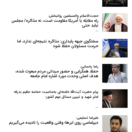
حجت‌الاسلام والمسلمین روانبخش:
راه مقابله با آمریکا مقاومت است، نه مذاکره/ مجلس
نباید حتی
…
سخنگوی جبهه پایداری: مذاکره نتیجه‌ای ندارد، اما
حرمت مسئولان حفظ شود
رضا رخسایی:
حفظ همگرایی و حضور میدانی مردم مبعوث شده،
هدف اصلی وحدت مورد اشاره امام جامعه
پیام حضرت آیت‌الله خامنه‌ای به‌مناسبت حماسه عظیم بدرقه
امام شهید و تبیین مسائل مهم کشور؛
…
علیرضا تسلیمی:
دیپلماسیِ روی ابرها؛ وقتی واقعیت را نادیده می‌گیریم