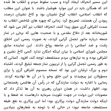
این مسیر انحراف ایجاد کرده و سبب سقوط مردم و انقلاب ها شده
اند که همگان باید در این موارد هوشیار باشند. با عنوان این مطلب
که انقلاب اسلامی، انقلاب کوخ نشینان بود و کاخ نشینان درصدد
ربودن آن هستند، تصریح کرد: زمانی که چهره های شاخص انقلاب به
سمت اشرافی گری سوق پیدا کنند، انحراف انقلاب نیز آغاز می شود که
شوربختانه بعد از دفاع مقدس و با صحبت هایی که برخی در نماز
جمعه درباره مانور تجمل گرایی کردند، به صورت رسمی این اخلاق
زشت و ضد اسلامی را در جامعه رواج دادند. این نماینده سابق
مجلس شورای اسلامی با بیان اینکه امکان ندارد کسی کاخ نشین و
اشرافی بوده و به نیازهای مردم مستضعف توجه کند، افزود: کسانی که
به طور رسمی تجمل گرایی را از تریبون نماز جمعه تبلیغ کردند، اشتباه
دوم و بزرگ ترشان این بود که نسخه مسموم اشرافی گری را برای
مسؤولان نیز پیچیدند و این خلق وخو را در آن ها نهادینه کردند.
رسایی با اشاره به دولت سازندگی که در رأس آن هاشمی رفسنجانی
بود، اظهار داشت: در همان دوران رهبری به آن ها تذکر داد که
مصوبات این دولت در جهت تقویت سرمایه دارهاست نه ضعفا و با
اینکه دولت سازندگی دولت پرکاری بود؛ اما این پرکاری به نفع طبقه
مستضعف جامعه نبود؛ در حالی که با توجه به شعارهای بنیادین