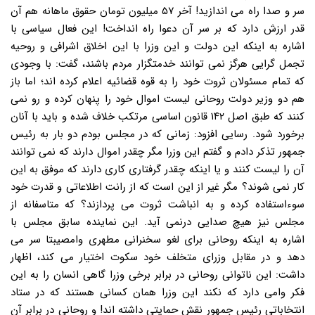
سر و صدا راه می اندازید! آخر ۵۷ میلیون تومان حقوق ماهانه هم آن
قدر ارزش دارد که بر سر آن دعوا راه انداخت! این فعال سیاسی با
اشاره به اینکه این دولت و این وزرا با این اخلاق اشرافی و روحیه
تجمل گرایی هرگز نمی توانند خدمتگزار مردم باشند، گفت: با وجودی
که تمام مسئولان ثروت خود را به قوه قضائیه اعلام کرده اند؛ اما باز
هم دو وزیر دولت روحانی لیست اموال خود را پنهان کرده و رو نمی
کنند که طبق اصل ۱۴۲ قانون اساسی مرتکب خلاف شده و باید با آنان
برخورد شود. رسایی افزود: زمانی که در مجلس بودم دو بار به رئیس
جمهور تذکر دادم و گفتم این وزرا مگر چقدر اموال دارند که نمی توانند
آن را لیست کنند و یا اینکه چقدر گرفتاری کاری دارند که موفق به این
کار نمی شوند؟ مگر غیر از این است که از رانت اطلاعاتی و قدرت خود
سوءاستفاده کرده و به انباشت ثروت می پردازند؟ که متاسفانه از
مجلس نیز هیچ صدایی درنمی آید. این نماینده سابق مجلس با
اشاره به اینکه روحانی برای لغو سخنرانی مطهری وامصیبتا سر می
دهد و در مقابل وزرای متخلف خود سکوت اختیار می کند، اظهار
داشت: این ناتوانی روحانی در برابر برخی وزرا گاهی انسان را به این
فکر وامی دارد که نکند این وزرا همان کسانی هستند که در ستاد
انتخاباتی رئیس جمهور نقش حمایتی داشته اند! و روحانی در برابر آن