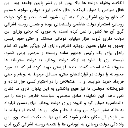
انقلاب، وظیفه دولت ها بالا بردن توان قشر پایین جامعه بود. این
فعال سیاسی با عنوان اینکه در حال حاضر نیز با دولتی مواجه هستیم
که خلق وخوی اشرافی در کابینه آن مشهود است، تصریح کرد: دولت
روحانی استمرار دولت هاشمی رفسنجانی بوده و همین روحیه اشرافی
گری آن ها کشور را قفل کرده است؛ به طوری که برخی وزرای این
دولت دارای ثروت هزار میلیارد تومانی هستند و حتی خود رئیس
جمهور به دلیل همین رویکرد اشرافی دارای آن ویژگی هایی که امام
راحل برای یک رئیس جمهور ساده زیست و مردمی برمی شمرد،
نیست. وی با اشاره به اینکه دولت روحانی به دولت محرمانه ها
معروف شده است، گفت: بنده فهرستی تهیه کرده ام که ۲۲ مورد
محرمانه را دولت در قراردادهای نفتی، مسائل مربوط به برجام و حتی
قرارداد خرید هواپیما و … اطلاعاتش را در اختیار کسی قرار نداده و
شوربختانه مجلس ما نیز هیچ واکنشی به این پنهان کاری ها نشان
نمی دهد. این نماینده سابق مجلس، سیاست خارجی دولت را نیز
«التماسی» عنوان کرد و افزود: وزرای دولت روحانی برای بستن قرارداد
به خانه سفیر سوئد می روند تا خانم های آن ها راحت تر بتوانند با
سر باز در آن مکان حاضر شوند که این نهایت نکبت است. وی این
وادادگی دولت روحانی به اروپایی ها را نتیجه روحیه اشرافی گری آنان