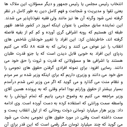
انتخاب رئیس مجلس یا رئیس جمهور و دیگر مسؤلان، این ملاک ها
یعنی تقوا و مدیریت و شجاعت و فهم کامل دین به طور کامل در نظر
گرفته نمی شود وگرنه آن ها نیز مانند ولی فقیه نفوذناپذیر می شدند.
این نماینده سابق مجلس با عنوان اینکه امروز در کشور شاهد ظهور
طبقه ای هستیم که روبه اشرافی گری آورده و کم کم از بقیه فاصله
گرفته اند، خاطرنشان کرد: این افراد با تغییر خودشان شاخص های
انقلاب را نیز عوض می کنند و زمانی که به فتنه ۸۸ نگاه می کنیم
ردپای این افراد به خوبی قابل دیدن است که یا جزو قدرت طلبان
هستند یا اشرافی ها و مسؤولانی که قدرت و ثروت را حق خود می
دانند. رسایی افزود: برای نمونه افرادی گرفتن حقوق های نجومی را
حق خود می دانند و وزیری داریم که برای اینکه وزیر شده بر سر مردم
و نظام منت می گذارد و می گوید که اگر من وزیر نمی شدم درآمدم
بسیار بیشتر از حقوق وزارتم بود! امام وقتی که به پرونده همین آقای
وزیر مراجعه می کنیم به وضوح درمی یابیم که تمام ثروتش را به
واسطه سمت ورانتی که استفاده کرده به دست آورده است. وی ادامه
داد: وزیر هزار میلیارد تومانی دولت روحانی که از اول انقلاب پست و
سمت داشته است وقتی در مورد حقوق های نجومی بحث می شود
می گوید که چند میلیارد تومان مگر رقمی است که این قدر برای آن