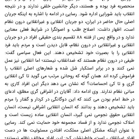
منحصربه فرد بوده و هستند، دیگر جانشین خلفی ندارند و در نتیجه
انقلاب باید شورایی اداره شود. رسایی در ادامه با اشاره به اینکه جریان
اصلی حال حاضر در ایران، دو جریان انقلابی و غیرانقلابی درون نظام
است، اظهار داشت: اصلاح طلب و اصولگرا در شرایط فعلی معنایی
ندارد و در واقع پس از فتنه ۸۸ تقسیم بندی حقیقی افراد در دو جریان
انقلابی و غیرانقلابی در درون نظام، قابل دیدن است و مردم باید فرد
انقلابی را با بصیرت خود تشخیص دهند. این فعال سیاسی گفت:
طیفی در درون نظام هستند که ضدانقلاب نیستند؛ اما انقلابی نیز عمل
نمی کنند و در برابر استکبار شل شده و شعارهای اصلی انقلاب را
فراموش کرده اند همان گونه که روحانی مرتب می گوید تا کی انقلابی
گری و تا کی احساسات؟ که نشان می دهد دیگر این افراد کاری به
مبانی نظام ندارند. وی ادامه داد: آقایان در اشرافی گری مطلق، ادعای
در خط امام بودن می کنند که این دوگانگی در کردار و گفتار را مردم
باید تشخیص دهند و بدانند که انسان انقلابی اشرافی نیست، انسان
انقلابی حقوق نجومی نمی گیرد، انسان انقلابی ساده زیست است و
املاک نجومی ندارد و از فساد مجموعه خود حمایت نمی کند. رسایی
با عنوان اینکه مشکل اصلی مملکت، افتادن مسئولیت ها در دست
افراد غیرانقلابی است، خاطرنشان کرد: این افراد مخالف نظام نیستند؛