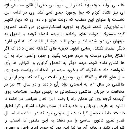
ها نمی تواند حرف بزند که در این مورد من حتی از آقای محسنی اژه
ای نیز انتقاد کردم که چرا برخورد جدی نمی کند. وی در ادامه این
نشست با عنوان این مطلب که دولت های واداده ای که دچار تغییر
ایدئولوژیکی شده، شروع به توجیه استکبارستیزی می کنند، تصریح
کرد: مسئولان دولت های واداده از مردم فاصله گرفته و تبدیل به
مرفهان بی درد شده اند و مردم باید هوشیار باشند که به این افراد
دیگر اعتماد نکنند. رسایی افزود: تجربه های گذشته نشان داده که اگر
اطلاع رسانی درست به مردم صورت بگیرد و چهره واقعی افراد به آن
ها نشان داده شود، مردم دیگر به تجمل گرایان و اشرافی ها رأی
نخواهند داد همانگونه که برخورد مردم در انتخابات ریاست جمهوری
سال های ۱۳۷۶ و ۱۳۸۴ این موضوع را ثابت می کند که مردم از ترس
هاشمی در سال ۸۴ به احمدی نژاد رأی دادند و در سال ۷۶ نیز در
مخالفت با جریان هاشمی رفسنجانی به رئیس دولت اصلاحات روی
آوردند؛ گرچه وی نیز همان راه را رفت. این فعال سیاسی در ادامه با
اشاره به طرحی پنهانی و خطرناک از سوی طیف اشرافی گرا اظهار
داشت: طیف تجمل گرا به دنبال طرحی بود که در اسفندماه امسال
شعار تغییر قانون اساسی را سر دهند به این منظور که انقلاب را
شورایی کنند و بهانه آن ها نیز این بود که چون امام راحل و رهبری