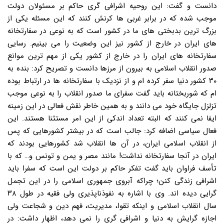
دانست و گفت: این روحیه اشرافی گری حاکم بر مسئولان دولت
موجب شده که در برابر غربی ها کرنش کنند که این مسئله یکی از
بزرگ ترین بدبختی های ما در کشور است که به نوعی در سفارتخانه
های ایران در خارج از کشور نیز این وضعیت را می بینیم. رسایی
سفارتخانه های ایران را در خارج از کشور یکی از مهم ترین موانع
صدور انقلاب اسلامی به بیرون از مرزها دانست و تصریح کرد: بنده به
۳۰ کشور دنیا سفر کرده ام و از نزدیک با سفارتخانه ها در ارتباط بوده
ام که شوربختانه باید گفت سفرای ما صدور انقلاب را به نوعی موجب
تزلزل جایگاه خود می دانند و به همین خاطر نقش فعالی در این زمینه
ایفا نمی کنند که البته تعداد اندکی از این امر مستثنا هستند. این
فعال سیاسی اضافه کرد: جالب است که در بیشتر کشورهایی که پس
از انقلاب اسلامی ایران، در آن ها انقلاب شد کشورهایی بودند که
ایران در آنجا سفارتخانه نداشت! مانند مصر و یمن و تونس و… که با
تأسف فراوان باید گفت تفکر حاکم بر دولت این است که سفرا باید
اشرافی زندگی کنن؛ چراکه آبروی جمهوری اسلامی را در این تجمل
گرایی دیده اند. وی با اشاره به نفوذناپذیری ولی فقیه در طول ۳۸
سال انقلاب اسلامی و اینکه تقوا، مدیریت، فهم دین و شجاعت ولی
اجازه گرایش به دنیا و اشرافی گری را نمی دهد، اظهار داشت: در