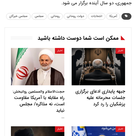
جمهوری، دو سال آینده برگزار می شود.
آمریکا
انتخابات
دولت روحانی
روحانی
مجلس
مجلس خبرگان
ممکن است شما دوست داشته باشید
اخبار
اخبار
جبهه پایداری ادعای برگزاری
حجت‌الاسلام والمسلمین روانبخش:
جلسات محرمانه علیه
راه مقابله با آمریکا مقاومت
پزشکیان را رد کرد
است، نه مذاکره/ مجلس
نباید
…
اخبار
اخبار