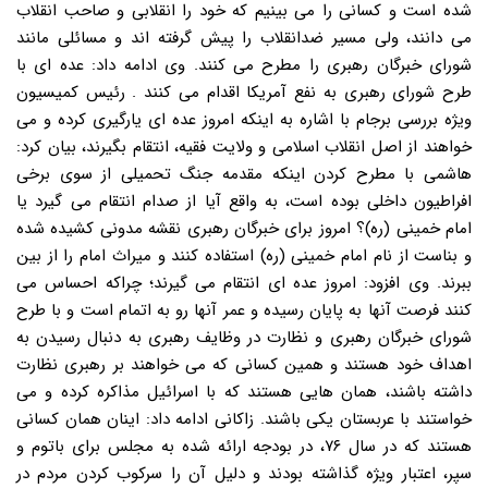
شده است و کسانی را می بینیم که خود را انقلابی و صاحب انقلاب
می دانند، ولی مسیر ضدانقلاب را پیش گرفته اند و مسائلی مانند
شورای خبرگان رهبری را مطرح می کنند. وی ادامه داد: عده ای با
طرح شورای رهبری به نفع آمریکا اقدام می کنند . رئیس کمیسیون
ویژه بررسی برجام با اشاره به اینکه امروز عده ای یارگیری کرده و می
خواهند از اصل انقلاب اسلامی و ولایت فقیه، انتقام بگیرند، بیان کرد:
هاشمی با مطرح کردن اینکه مقدمه جنگ تحمیلی از سوی برخی
افراطیون داخلی بوده است، به واقع آیا از صدام انتقام می گیرد یا
امام خمینی (ره)؟ امروز برای خبرگان رهبری نقشه مدونی کشیده شده
و بناست از نام امام خمینی (ره) استفاده کنند و میراث امام را از بین
ببرند. وی افزود: امروز عده ای انتقام می گیرند؛ چراکه احساس می
کنند فرصت آنها به پایان رسیده و عمر آنها رو به اتمام است و با طرح
شورای خبرگان رهبری و نظارت در وظایف رهبری به دنبال رسیدن به
اهداف خود هستند و همین کسانی که می خواهند بر رهبری نظارت
داشته باشند، همان هایی هستند که با اسرائیل مذاکره کرده و می
خواستند با عربستان یکی باشند. زاکانی ادامه داد: اینان همان کسانی
هستند که در سال ۷۶، در بودجه ارائه شده به مجلس برای باتوم و
سپر، اعتبار ویژه گذاشته بودند و دلیل آن را سرکوب کردن مردم در