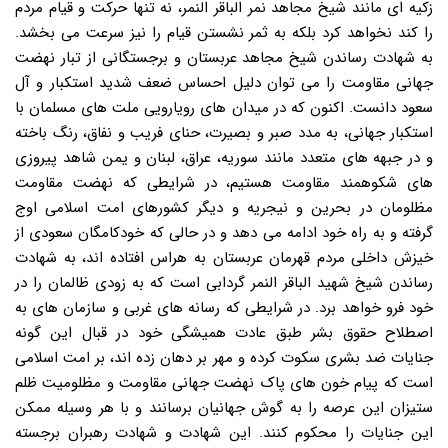
زکیه ای مانند شیخ مجاهد نمر الباقر النمر، نه تنها حرکت و قیام مردم
را کند نخواهد کرد بلکه به ثمر نشستن قیام را نیز سرعت می بخشد.
به شهادت رساندن شیخ مجاهد عربستان و برجستگانی از تبار نهضت
جهانی مقاومت را می توان دلیل احساس ضعف شدید استکبار و آل
سعود دانست. اکنون که در میدان های رویارویی ملت های مسلمان با
استکبار جهانی، به مدد صبر و بصیرت، حنای فریب و نفاق، رنگ باخته
و در جبهه های متعدد مانند سوریه، عراق، لبنان و یمن شاهد پیروزی
های شکوهمند مقاومت هستیم، در شرایطی که نهضت مقاومت
مظلومان در بحرین و نیجریه و دیگر کشورهای امت اسلامی اوج
گرفته و به راه خود ادامه می دهد و در حالی که خودکامگان سعودی از
خیزش داخلی مردم قهرمان عربستان به هراس افتاده اند، به شهادت
رساندن شیخ شهید الباقر النمر گردابی است که به زودی ظالمان را در
خود فرو خواهد برد. در شرایطی که رسانه های غربی و سازمان های به
اصطلاح حقوق بشر طبق عادت همیشگی خود در قبال این گونه
جنایات ضد بشری سکوت کرده و مهر بر دهان زده اند، بر امت اسلامی
است که پیام خون های پاک نهضت جهانی مقاومت و مظلومیت ظلم
ستیزان این عرصه را به گوش جهانیان برسانند و با هر وسیله ممکن
این جنایات را محکوم کنند. این شهادت و شهادت رهبران برجسته