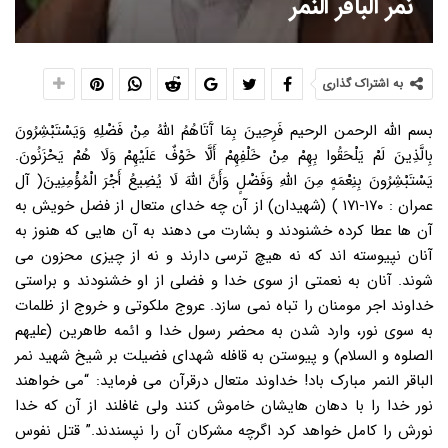
نمر الباقر النمر
به اشتراک گذاری
بسم الله الرحمن الرحیم فَرِحِینَ بِمَا آَتَاهُمُ اللَّهُ مِنْ فَضْلِهِ وَیَسْتَبْشِرُونَ
بِالَّذِینَ لَمْ یَلْحَقُوا بِهِمْ مِنْ خَلْفِهِمْ أَلَّا خَوْفٌ عَلَیْهِمْ وَلَا هُمْ یَحْزَنُونَ.
یَسْتَبْشِرُونَ بِنِعْمَهٍ مِنَ اللَّهِ وَفَضْلٍ وَأَنَّ اللَّهَ لَا یُضِیعُ أَجْرَ الْمُؤْمِنِینَ( آل
عمران : ۱۷۰-۱۷۱ ) (شهیدان) از آن چه خدای متعال از فضل خویش به
آن ها عطا کرده خشنودند و بشارت می دهند به آن هایی که هنوز به
آنان نپیوسته اند که نه هیچ ترسی دارند و نه از چیزی محزون می
شوند. آنان به نعمتی از سوی خدا و فضلی از او خشنودند و براستی
خداوند اجر مومنان را تباه نمی سازد. عروج ملکوتی و خروج از ظلمات
به سوی نور، وارد شدن به محضر رسول خدا و ائمه طاهرین (علیهم
الصلوه و السلام) و پیوستن به قافله شهدای فضیلت بر شیخ شهید نمر
الباقر النمر مبارک باد! خداوند متعال درقرآن می فرماید: “می خواهند
نور خدا را با دهان هایشان خاموش کنند ولی غافلند از آن که خدا
نورش را کامل خواهد کرد اگرچه مشرکان آن را نپسندند.” قتل نفوس