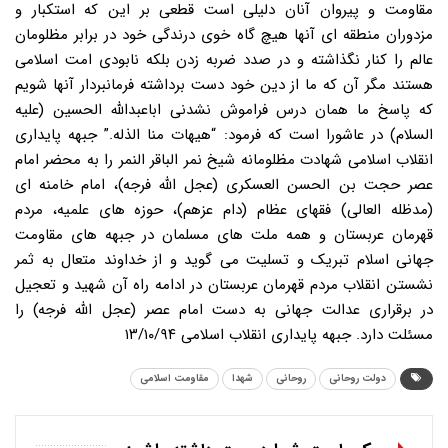
مقاومت و پیروان آنان دلیلی است قطعی بر این که استکبار و
مزدوران منطقه ای آنها هیچ گاه خوی درندگی خود در برابر مظلومان
عالم را کنار نگذاشته و در صدد ضربه زدن بلکه نابودی امت اسلامی
هستند مگر آن که ما از دین خود دست برداشته فرمانبردار آنها شویم
که پاسخ ما همان درس فراموش نشدنی اباعبدالله الحسین (علیه
السلام) در عاشورا است که فرمود: “هیهات منا الذله.” جبهه پایداری
انقلاب اسلامی شهادت مظلومانه شیخ نمر الباقر النمر را به محضر امام
عصر حجت بن الحسن العسکری (عجل الله فرجه)، امام خامنه ای
(مدظله العالی) فقهای عظام (دام عزهم)، حوزه های علمیه، مردم
قهرمان عربستان و همه ملت های مسلمان در جبهه های مقاومت
جهانی اسلام تبریک و تسلیت می گوید و از خداوند متعال به ثمر
نشستن انقلاب مردم قهرمان عربستان در ادامه راه آن شهید و تعجیل
در برقراری عدالت جهانی به دست امام عصر (عجل الله فرجه) را
مسئلت دارد. جبهه پایداری انقلاب اسلامی ۱۳/۱۰/۹۴
دولت روحانی
روحانی
شهدا
مقاومت اسلامی