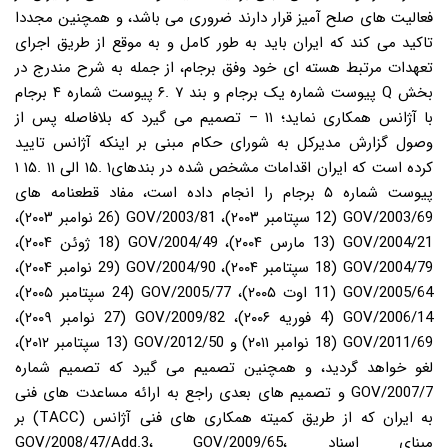
فعالیت های صلح آمیز قرار دارند ضروری می باشد، و همچنین مجددا
تاکید می کند که ایران باید به طور کامل و به موقع از طریق اجرای
تعهدات مرتبط هسته ای خود وفق برجام، از جمله به شرح مندرج در
بخش Q پیوست شماره یک برجام و بند ۷ .۶ پیوست شماره ۴ برجام
با آژانس همکاری نماید؛ ۱۱ – تصمیم می گیرد که بلافاصله پس از
وصول گزارش مدیرکل به شورای حکام مبنی بر اینکه آژانس تایید
کرده است که ایران اقدامات مشخص شده در بندهای۱ .۱۵ الی ۱۱ .۱۵ ۱
پیوست شماره ۵ برجام را انجام داده است، مفاد قطعنامه های
GOV/2003/69 (12 سپتامبر ۲۰۰۳)، GOV/2003/81 (26 نوامبر ۲۰۰۳)،
GOV/2004/21 (13 مارس ۲۰۰۴)، GOV/2004/49 (18 ژوئن ۲۰۰۴)،
GOV/2004/79 (18 سپتامبر ۲۰۰۴)، GOV/2004/90 (29 نوامبر ۲۰۰۴)،
GOV/2005/64 (11 اوت ۲۰۰۵)، GOV/2005/77 (24 سپتامبر ۲۰۰۵)،
GOV/2006/14 (4 فوریه ۲۰۰۶)، GOV/2009/82 (27 نوامبر ۲۰۰۹)،
GOV/2011/69 (18 نوامبر ۲۰۱۱) و GOV/2012/50 (13 سپتامبر ۲۰۱۲)،
لغو خواهد گردید، و همچنین تصمیم می گیرد که تصمیم شماره
GOV/2007/7 و تصمیم های بعدی راجع به ارائه مساعدت های فنی
به ایران که از طریق کمیته همکاری های فنی آژانس (TACC) بر
مبنای اسناد GOV/2008/47/Add.3، GOV/2009/65،