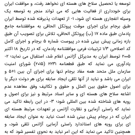
توسعه یا تحصیل سلاح های هسته ای نخواهد رفت، و موافقت ایران
برای خودداری از فعالیت هایی که می تواند منجر به توسعه یک
وسیله انفجاری هسته ای شود، ۱- از تعهدات پذیرفته شده توسط ایران
طبق برجام برای اجرای موقت پروتکل الحاقی به موافقتنامه جامع
پادمان طبق ماده ۱۷ (ب) پروتکل الحاقی، تلاش برای تصویب آن طبق
بازه زمانی پیش بینی شده در پیوست شماره ۵ برجام و اجرای کامل
کد اصلاحی ۱/۳ ترتیبات فرعی موافقتنامه پادمان، که در تاریخ ۱۸ اکتبر
۲۰۰۵ توسط ایران به مدیرکل آژانس اعلام شد، استقبال می نماید؛ ۲-
یادآوری می نماید که طبق قطعنامه ۲۲۳۱ (۲۰۱۵) شورای امنیت
سازمان ملل متحد همه مفاد برجام تنها برای اجرای آن بین ۱+۵ و
ایران می باشد و نباید از آنها تلقی ایجاد سابقه برای هر دولت دیگر یا
برای اصول حقوق بین الملل و حقوق و تکالیف وفق معاهده عدم
اشاعه سلاح های هسته ای و سایر اسناد مرتبط و نیز برای اصول و
رویه های شناخته شده بین المللی شود؛ ۳- در این رابطه تاکید می
نماید که راستی آزمایی و نظارت آژانس بر تعهدات مرتبط هسته ای
ایران که در برجام پیش بینی شده است نباید به عنوان ایجاد سابقه
ای برای رویه های استاندارد راستی آزمایی آژانس تلقی شود، و
همچنین تاکید می نماید که این امر نباید به نحوی تفسیر شود که به