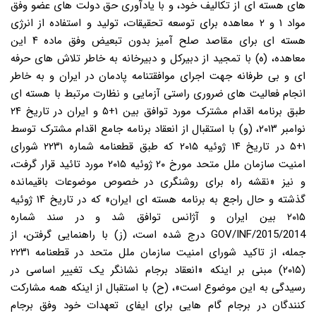
های هسته ای از تکالیف خود، و با یادآوری حق دولت های عضو وفق
مواد ۱ و ۲ معاهده برای توسعه تحقیقات، تولید و استفاده از انرژی
هسته ای برای مقاصد صلح آمیز بدون تبعیض وفق ماده ۴ این
معاهده، (ه) با تمجید از دبیرکل و دبیرخانه به خاطر تلاش های حرفه
ای و بی طرفانه جهت اجرای موافقتنامه پادمان در ایران و به خاطر
انجام فعالیت های ضروری راستی آزمایی و نظارت مرتبط با هسته ای
طبق برنامه اقدام مشترک مورد توافق بین ۱+۵ و ایران در تاریخ ۲۴
نوامبر ۲۰۱۳، (و) با استقبال از انعقاد برنامه جامع اقدام مشترک توسط
۱+۵ در تاریخ ۱۴ ژوئیه ۲۰۱۵ که طبق قطعنامه شماره ۲۲۳۱ شورای
امنیت سازمان ملل متحد مورخ ۲۰ ژوئیه ۲۰۱۵ مورد تائید قرار گرفت،
و نیز «نقشه راه برای روشنگری در خصوص موضوعات باقیمانده
گذشته و حال راجع به برنامه هسته ای ایران» که در تاریخ ۱۴ ژوئیه
۲۰۱۵ بین ایران و آژانس توافق شد و در سند شماره
GOV/INF/2015/2014 درج شده است، (ز) با راهنمایی گرفتن، از
جمله، از تاکید شورای امنیت سازمان ملل متحد در قطعنامه ۲۲۳۱
(۲۰۱۵) مبنی بر اینکه «انعقاد برجام نشانگر یک تغییر اساسی در
رسیدگی به این موضوع است»، (ح) با استقبال از اینکه همه مشارکت
کنندگان در برجام گام هایی برای ایفای تعهدات خود وفق برجام