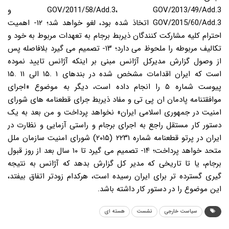
GOV/2011/58/Add.3، GOV/2013/49/Add.3 و
GOV/2015/60/Add.3 اتخاذ شده بود، لغو خواهد شد؛ ۱۲- اهمیت
احترام کلیه مشارکت کنندگان ذیربط برجام به تعهدات مربوط به خود و
تکالیف مربوطه را ملحوظ می دارد؛ ۱۳- تصمیم می گیرد بلافاصله پس
از وصول گزارش مدیرکل آژانس مبنی بر اینکه آژانس تایید نموده
است که ایران اقدامات مشخص شده در بندهای ۱ .۱۵ الی ۱۱ .۱۵
پیوست شماره ۵ را انجام داده است، دیگر به موضوع «اجرای
موافقتنامه پادمان ان پی تی و مفاد ذیربط جرای قطعنامه های شورای
امنیت در جمهوری اسلامی ایران» نخواهد پرداخت و من بعد به یک
دستور کار مستقل راجع به اجرای برجام و راستی آزمایی و نظارت در
ایران در پرتو قطعنامه شماره ۲۲۳۱ (۲۰۱۵) شورای امنیت سازمان ملل
متحد خواهد پرداخت؛ ۱۴- تصمیم می گیرد تا ۱۰ سال بعد از روز قبول
برجام، یا تا تاریخی که مدیر کل گزارش بدهد که آژانس به نتیجه
گیری گسترده تر برای ایران رسیده است، هرکدام زودتر اتفاق بیفتد،
این موضوع را در دستور کار داشته باشد.
سیاست خارجی
نشست
هسته ای