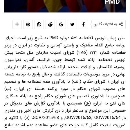
PMD
به اشتراک گذاری
متن پیش نویس قطعنامه ۱+۵ درباره PMD به شرح زیر است. اجرای
برنامه جامع اقدام مشترک و راستی آزمایی و نظارت در ایران در پرتو
قطعنامه شماره ۲۲۳۱ (۲۰۱۵) شورای امنیت سازمان ملل متحد پیش
نویس قطعنامه ارائه شده توسط چین، فرانسه، آلمان، فدراسیون
روسیه، انگلستان و ایالات متحده. ارائه شده ذیل دستور کار: «ارزیابی
نهایی در مورد موضوعات باقیمانده گذشته و حال راجع به برنامه هسته
ای ایران.» شورای حکام، (الف) با یادآوری همه قطعنامه ها و تصمیم
های مصوب شورای حکام در مورد برنامه هسته ای ایران، (ب)
همچنین با یادآوری تصمیم های شورای حکام راجع به ارائه همکاری
های فنی به ایران، (ج) همچنین با یادآوری گزارش های مدیرکل در
خصوص این موضوع و مدنظر قرار دادن گزارش های اخیر وی مندرج
در GOV/2015/53, GOV/2015/54, و GOV/2015/68، (د) با تاکید بر
ضرورت تبعیت کامل کلیه دولت های عضو معاهده عدم اشاعه سلاح