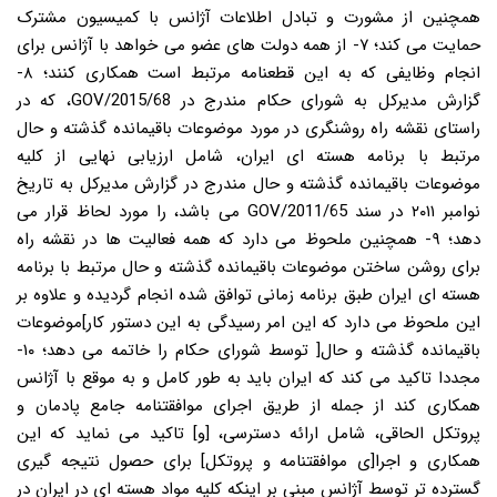
همچنین از مشورت و تبادل اطلاعات آژانس با کمیسیون مشترک
حمایت می کند؛ ۷- از همه دولت های عضو می خواهد با آژانس برای
انجام وظایفی که به این قطعنامه مرتبط است همکاری کنند؛ ۸-
گزارش مدیرکل به شورای حکام مندرج در GOV/2015/68، که در
راستای نقشه راه روشنگری در مورد موضوعات باقیمانده گذشته و حال
مرتبط با برنامه هسته ای ایران، شامل ارزیابی نهایی از کلیه
موضوعات باقیمانده گذشته و حال مندرج در گزارش مدیرکل به تاریخ
نوامبر ۲۰۱۱ در سند GOV/2011/65 می باشد، را مورد لحاظ قرار می
دهد؛ ۹- همچنین ملحوظ می دارد که همه فعالیت ها در نقشه راه
برای روشن ساختن موضوعات باقیمانده گذشته و حال مرتبط با برنامه
هسته ای ایران طبق برنامه زمانی توافق شده انجام گردیده و علاوه بر
این ملحوظ می دارد که این امر رسیدگی به این دستور کار]موضوعات
باقیمانده گذشته و حال[ توسط شورای حکام را خاتمه می دهد؛ ۱۰-
مجددا تاکید می کند که ایران باید به طور کامل و به موقع با آژانس
همکاری کند از جمله از طریق اجرای موافقتنامه جامع پادمان و
پروتکل الحاقی، شامل ارائه دسترسی، [و] تاکید می نماید که این
همکاری و اجرا[ی موافقتنامه و پروتکل] برای حصول نتیجه گیری
گسترده تر توسط آژانس مبنی بر اینکه کلیه مواد هسته ای در ایران در