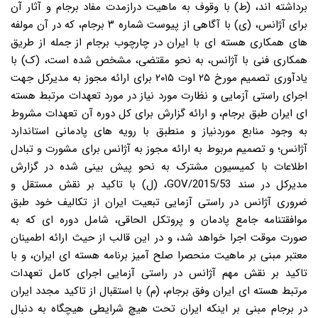
برداشته اند، (ِط) با وقوف به ماهیت درازمدت مفاد برجام و آثار آن
برای آژانس، (ی) با آگاهی از پیوست شماره ۳ برجام، که در آن مولفه
های همکاری هسته ای با ایران در چارچوب برجام از جمله از طریق
همکاری فنی با آژانس، به نحو مقتضی، مشخص شده است، (ک) با
یادآوری تصمیم مورخ ۲۵ اوت ۲۰۱۵ برای ارائه مجوز به مدیرکل جهت
اجرای راستی آزمایی و نظارت مورد نیاز در مورد تعهدات مرتبط هسته
ای ایران طبق برجام، و ارائه گزارش برای کل دوره آن تعهدات مشروط
به وجود منابع موردنیاز و منطبق با رویه های پادمانی استاندارد
آژانس؛ و تصمیم مربوط به ارائه مجوز به آژانس برای مشورت و تبادل
اطلاعات با کمیسیون مشترک به نحو پیش بینی شده در گزارش
مدیرکل در سند GOV/2015/53، (ل) با تاکید بر نقش مستقل و
ضروری آژانس در راستی آزمایی تبعیت ایران از تکالیف خود طبق
موافقتنامه جامع پادمان و پروتکل الحاقی، شامل دوره ای که به
صورت موقت اجرا خواهد شد، و در این قالب از حیث ارائه اطمینان
معتبر مبنی بر ماهیت منحصرا صلح آمیز برنامه هسته ای ایران، و با
تاکید بر نقش مهم آژانس در راستی آزمایی اجرای کامل تعهدات
مرتبط هسته ای ایران وفق برجام، (م) با استقبال از تاکید مجدد ایران
در برجام مبنی بر اینکه ایران تحت هیچ شرایطی هیچگاه به دنبال