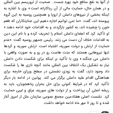
از آنها به نفع منافع خود بهره جست… صحبت از تروریسم بین المللی
و در همان حال، حمایت مالی از آن ریاکارانه است.» وی با اشاره به
اینکه بخشی از نیروهای داعش از اروپا و همچنین روسیه به این گروه
پیوسته اند، گفت: «ما نمی توانیم اجازه دهیم این جنایتکاران که طعم
خون را چشیده اند، به کشور بازگردند و به اقدامات خود ادامه دهند.»
او تأکید کرد که اعضای داعش اسلام را تحریف کرده و با نام این دین
به اقدامات خلاف آن دست می زنند. رئیس جمهور روسیه گفت: «عدم
حمایت از ارتش و دولت سوریه، اشتباه است. ارتش سوریه و کردها
تنها نیروهایی هستند که مدت هاست رو در رو و به صورت واقعی با
داعش می جنگند.» وی با تأکید بر اینکه برای شکست دادن داعش
نیاز به تشکیل یک ائتلاف بین المللی مانند آنچه نازی ها را شکست
داد وجود دارد، گفت به زودی نشستی در سطح وزرای خارجه برای
هماهنگی اقدام علیه داعش برگزار می کند. پوتین در ادامه بار دیگر
تأکید کرد که در شرایط کنونی برای حل بحران پناهجویان، باید به
ریشه اصلی آن پرداخت و از دولت های سوریه، عراق و لیبی حمایت
کرد. نشست اصلی هفتادمین مجمع عمومی سازمان ملل از امروز آغاز
شده و تا روز ۱۱ مهر ماه ادامه خواهد داشت.