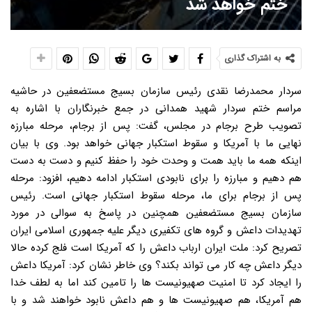
ختم خواهد شد
به اشتراک گذاری
سردار محمدرضا نقدی رئیس سازمان بسیج مستضعفین در حاشیه
مراسم ختم سردار شهید همدانی در جمع خبرنگاران با اشاره به
تصویب طرح برجام در مجلس، گفت: پس از برجام، مرحله مبارزه
نهایی ما با آمریکا و سقوط استکبار جهانی خواهد بود. وی با بیان
اینکه همه ما باید همت و وحدت خود را حفظ کنیم و دست به دست
هم دهیم و مبارزه را برای نابودی استکبار ادامه دهیم، افزود: مرحله
پس از برجام برای ما، مرحله سقوط استکبار جهانی است. رئیس
سازمان بسیج مستضعفین همچنین در پاسخ به سوالی در مورد
تهدیدات داعش و گروه های تکفیری دیگر علیه جمهوری اسلامی ایران
تصریح کرد: ملت ایران ارباب داعش را که آمریکا است فلج کرده حالا
دیگر داعش چه کار می تواند بکند؟ وی خاطر نشان کرد: آمریکا داعش
را ایجاد کرد تا امنیت صهیونیست ها را تامین کند اما به لطف خدا
هم آمریکا، هم صهیونیست ها و هم داعش نابود خواهند شد و با