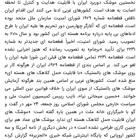
نخستین موشک دوربرد ایران با قابلیت هدایت و کنترل تا لحظه
اصابت به هدف است. کشورهای غربی ادعا می کنند این اقدام ایران
ناقض قطعنامه شماره ۱۹۲۹ شورای امنیت سازمان ملل متحد بوده
است، قطعنامه ای که آغازگر چهارمین دور تحریم ها علیه ایران با طرح
ادعاهای بی پایه درباره برنامه هسته ای این کشور بود و سال ۲۰۱۰ به
تصویب رسید. شورای امنیت، اخیراً قطعنامه ای جدیدتر به شماره
۲۲۳۱ برای تأیید «برجام» به تصویب رسانده که هنوز اجرایی نشده
است. قطعنامه ۲۲۳۱ تمامی قطعنامه های قبلی این شورا علیه ایران را
لغو می کند. بر اساس بندی از قطعنامه ۱۹۲۹، ایران از هرگونه کار بر
روی موشک های بالستیک «با قابلیت حمل کلاهک های هسته ای»
منع شده است. کشورهای غربی بر اساس همین بند هرگونه آزمایش
موشک های بالستیک از سوی ایران را خلاف قوانین بین المللی می
خوانند. «حسین سبحانی نیا»، نایب رییس کمیسیون امنیت ملی و
سیاست خارجی مجلس شورای اسلامی روز جمعه، ۲۴ مهر در گفت و
گو با خبرگزاری خانه ملت در همین باره گفته است: «موشک های
ایران قابلیت حمل کلاهک هسته ای ندارد موشک های عماد هم برای
چنین کاری طراحی نشده است.» در بخش دیگری از نامه آمریکا و سه
کشور اروپایی که پایگاه اینترنتی شبکه خبری «الجزیره» گزارش کرده