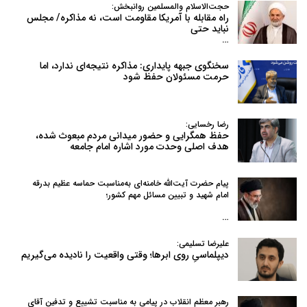
حجت‌الاسلام والمسلمین روانبخش:
راه مقابله با آمریکا مقاومت است، نه مذاکره/ مجلس
نباید حتی
…
سخنگوی جبهه پایداری: مذاکره نتیجه‌ای ندارد، اما
حرمت مسئولان حفظ شود
رضا رخسایی:
حفظ همگرایی و حضور میدانی مردم مبعوث شده،
هدف اصلی وحدت مورد اشاره امام جامعه
پیام حضرت آیت‌الله خامنه‌ای به‌مناسبت حماسه عظیم بدرقه
امام شهید و تبیین مسائل مهم کشور؛
…
علیرضا تسلیمی:
دیپلماسیِ روی ابرها؛ وقتی واقعیت را نادیده می‌گیریم
رهبر معظم انقلاب در پیامی به‌ مناسبت تشییع و تدفین آقای