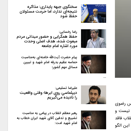
سخنگوی جبهه پایداری: مذاکره
نتیجه‌ای ندارد، اما حرمت مسئولان
حفظ شود
رضا رخسایی:
حفظ همگرایی و حضور میدانی مردم
مبعوث شده، هدف اصلی وحدت
مورد اشاره امام جامعه
پیام حضرت آیت‌الله خامنه‌ای به‌مناسبت
حماسه عظیم بدرقه امام شهید و تبیین
مسائل مهم کشور؛
…
علیرضا تسلیمی:
دیپلماسیِ روی ابرها؛ وقتی واقعیت
را نادیده می‌گیریم
دس رضوی
تحریم نیست و
رهبر معظم انقلاب در پیامی به‌ مناسبت
لاب فاقد
تشییع و تدفین آقای شهید ایران خطاب به
امام شهید امت:
این الگو