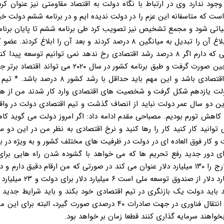
ود ندارد وی در ارتباط با نگاه دولت به اقتصاد مقاومتی نیز عنوان کرد
ت که متاسفانه این عزم را در دولت ندیده ایم و در برنامه ششم دولت خی
باشد که عملیاتی شود و مجمع تشخیص نیز تصویب کرد طی برنامه ششم تا پایان برنام
۸ درصد نرخ رشد اقتصادی دولت دست پیدا کند اما رهبری برای ابلاغ آن را تبدیل به میانگین ۸ درصد کردند و بعد آن را ا
برنامه و بودجه مجلس شورای اسلامی اظهار کرد: بر اساس اطلاعاتی که دارم اگر ۸ درصد رشد اقتصادی رخ ندهد نمی توانیم توسع
این جهش اقتصادی در کشور صورت گیرد همان گونه که در کشور چین صورت گرفت و طبق برنامه کشور در سال 
و این در حالی است که ایران نیز می تواند جزء ۱۰ کشور در رشد اقتصادی باشد و این مهم باید حدا
دولت یازدهم شکل گرفت و شخصیت های اقتصادی وارد کار شدند من از هما
 این دو سال عمر دولت نباید از انصاف گذشت و تیم اقتصادی دولت در واق
کاهش تورم بودیم. مصباحی مقدم ادامه داد: اگر امروز دولت می گوید ک
 توانید کار کنید کار را رها کنید و نرخ اقتصادی به نظر من در این دو س
 و کار فوق العاده ای در دولت در ظرفیت های مختلف کشور و به ویژه در ب
ای دور جدید رفع تحریم ها که می خواهد با گشوده شدن راه هایی برای
دارایی ها و منابع پیدا کند و جمع پول های بلوکه شده کشور در خارج را ۱۳۰ میلیارد دلار عنوان می کند در صورتی که من ارقام دقی
نیز رقم من را تصدیق کردند اما آن چیزی که آزاد می شود ۴۰ میلیارد د
باید دولت یک بازنگری در تیم اقتصادی خود بکند و باید شرایط جدید ر
واهند سرمایه گذاری کنند قطعا زمان بر خواهد بود.