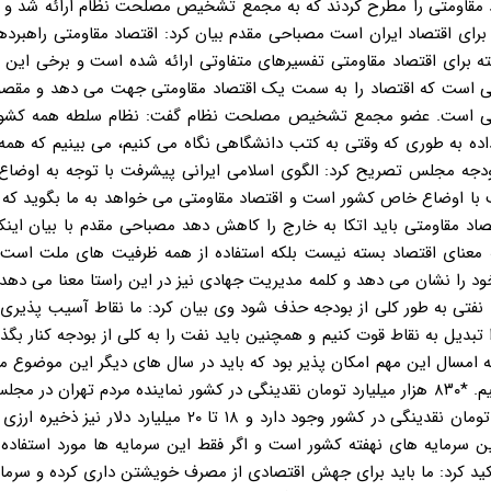
 مقاومتی را مطرح کردند که به مجمع تشخیص مصلحت نظام ارائه شد و د
رای اقتصاد ایران است مصباحی مقدم بیان کرد: اقتصاد مقاومتی راهبردها
بته برای اقتصاد مقاومتی تفسیرهای متفاوتی ارائه شده است و برخی این ا
یی است که اقتصاد را به سمت یک اقتصاد مقاومتی جهت می دهد و مقصود
رونی است. عضو مجمع تشخیص مصلحت نظام گفت: نظام سلطه همه کشوره
اده به طوری که وقتی به کتب دانشگاهی نگاه می کنیم، می بینیم که همه
ودجه مجلس تصریح کرد: الگوی اسلامی ایرانی پیشرفت با توجه به اوضاع 
ب با اوضاع خاص کشور است و اقتصاد مقاومتی می خواهد به ما بگوید که 
تصاد مقاومتی باید اتکا به خارج را کاهش دهد مصباحی مقدم با بیان اینک
 به معنای اقتصاد بسته نیست بلکه استفاده از همه ظرفیت های ملت است
د را نشان می دهد و کلمه مدیریت جهادی نیز در این راستا معنا می دهد 
 نفتی به طور کلی از بودجه حذف شود وی بیان کرد: ما نقاط آسیب پذیری 
تبدیل به نقاط قوت کنیم و همچنین باید نفت را به کلی از بودجه کنار بگذار
 امسال این مهم امکان پذیر بود که باید در سال های دیگر این موضوع م
قرار گیرد و نباید بنا بر این باشد که اقتصاد کشور را با نفت اداره کنیم. *۸۳۰ هزار میلیارد تومان نقدینگی در کشور نماینده مردم ته
اسلامی تصریح کرد: طبق نقل های صورت گرفته ۸۳۰ هزار میلیارد تومان نقدینگی در کشور وجود دارد و ۱۸ تا ۲۰ میلی
ن سرمایه های نهفته کشور است و اگر فقط این سرمایه ها مورد استفاده ق
اکید کرد: ما باید برای جهش اقتصادی از مصرف خویشتن داری کرده و سرما