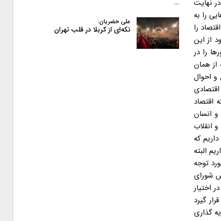
ر نهایت
…
یی را به
علی خضریان:
قتصاد را
تکه‌ای از کربلا در قلب تهران
 از این
ا را در
 از همان
و احوال
اقتصادی
ه اقتصاد
 و انسان
و انقلاب
داریم که
یم البته
ورد توجه
ران در مجلس شورای
ارد دلار نیز ذخیره ارزی در اختیار
رار گیرد
یه گذاری