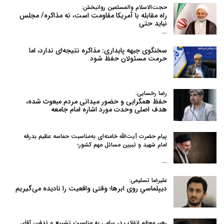
حجت‌الاسلام والمسلمین روانبخش:
راه مقابله با آمریکا مقاومت است، نه مذاکره/ مجلس
نباید حتی
…
سخنگوی جبهه پایداری: مذاکره نتیجه‌ای ندارد، اما
حرمت مسئولان حفظ شود
رضا رخسایی:
حفظ همگرایی و حضور میدانی مردم مبعوث شده،
هدف اصلی وحدت مورد اشاره امام جامعه
پیام حضرت آیت‌الله خامنه‌ای به‌مناسبت حماسه عظیم بدرقه
امام شهید و تبیین مسائل مهم کشور؛
…
علیرضا تسلیمی:
دیپلماسیِ روی ابرها؛ وقتی واقعیت را نادیده می‌گیریم
رهبر معظم انقلاب در پیامی به‌ مناسبت تشییع و تدفین آقای