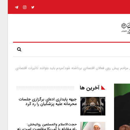
مزاحم پیش روی فعالان اقتصادی برداشته شود/مردم باید بتوانند تاثیرات اقتصادی
آخرین ها
جبهه پایداری ادعای برگزاری جلسات
محرمانه علیه پزشکیان را رد کرد
حجت‌الاسلام والمسلمین روانبخش:
راه مقابله با آمریکا مقاومت است، نه