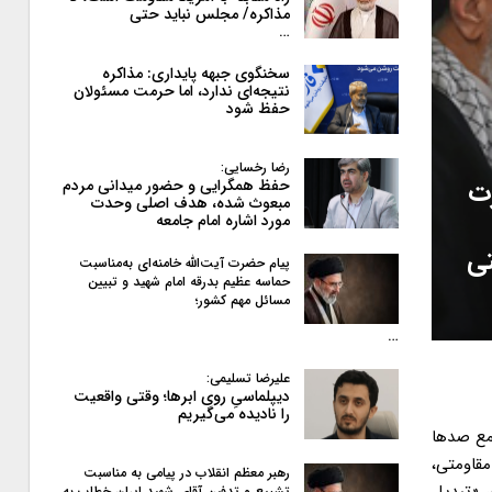
مذاکره/ مجلس نباید حتی
…
سخنگوی جبهه پایداری: مذاکره
نتیجه‌ای ندارد، اما حرمت مسئولان
حفظ شود
رضا رخسایی:
رت
حفظ همگرایی و حضور میدانی مردم
مبعوث شده، هدف اصلی وحدت
مورد اشاره امام جامعه
تی
پیام حضرت آیت‌الله خامنه‌ای به‌مناسبت
حماسه عظیم بدرقه امام شهید و تبیین
مسائل مهم کشور؛
…
علیرضا تسلیمی:
دیپلماسیِ روی ابرها؛ وقتی واقعیت
را نادیده می‌گیریم
هارمین عامل تدوین سیاستهای مقاوم سازی اقتصاد کشور را ضرورت کاهش تأثیرپذیری از بحرانهای جهانی خواندند و گفتند: این عوامل چهارگانه باعث شد طراحی مدل اقتصاد مقاومتی در دستور کار نظام قرار گیرد. سومین بخش سخنان رهبر انقلاب در جمع صدها نفر از مسئولان سه قوه و فعالان «اقتصادی، اجتماعی و رسانه ای»، به بیان الزامات و انتظارات اختصاص داشت. ایشان عزم راسخ و جدی مسئولان سه قوه و بویژه قوه مجریه را عاملی بسیار مهم برای مقاوم سازی اقتصاد خواندند و افزودند: صرف مطرح شدن سیاستهای اقتصاد مقاومتی، مشکلی را حل نمی کند بلکه عزم و تلاش مسئولان همه بخشهای مرتبط با این سیاستها، زمینه ساز تحقق اهداف اعلام شده خواهد بود.
رهبر معظم انقلاب در پیامی به‌ مناسبت
تشییع و تدفین آقای شهید ایران خطاب به