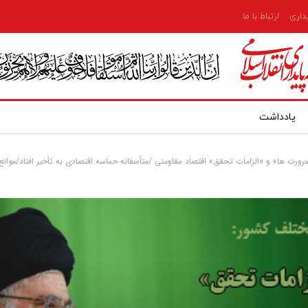
یداری
ارتباط با ما
یادداشت
رت ها» و «الزامات تحقق» اقتصاد مقاومتی /متأسفانه حماسه اقتصادی به تأخیر افتاد/موانع 