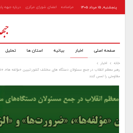
مرامنامه
اعضای شورای مرکزی
درباره جبهه پا
پنجشنبه, ۱۵ مرداد ۱۴۰۵
صفحه اصلی
اخبار
بیانیه
استان ها
تحلیل
خانه
اخبار
رهبر معظم انقلاب در جمع مسئولان دستگاه های مختلف کشور:تبیین «مؤلفه ها»، «ضرو
مقاومتی را لمس کنند