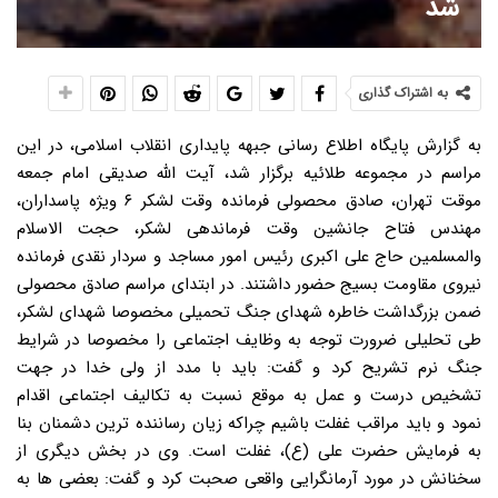
شد
به اشتراک گذاری
به گزارش پایگاه اطلاع رسانی جبهه پایداری انقلاب اسلامی، در این
مراسم در مجموعه طلائیه برگزار شد، آیت الله صدیقی امام جمعه
موقت تهران، صادق محصولی فرمانده وقت لشکر ۶ ویژه پاسداران،
مهندس فتاح جانشین وقت فرماندهی لشکر، حجت الاسلام
والمسلمین حاج علی اکبری رئیس امور مساجد و سردار نقدی فرمانده
نیروی مقاومت بسیج حضور داشتند. در ابتدای مراسم صادق محصولی
ضمن بزرگداشت خاطره شهدای جنگ تحمیلی مخصوصا شهدای لشکر،
طی تحلیلی ضرورت توجه به وظایف اجتماعی را مخصوصا در شرایط
جنگ نرم تشریح کرد و گفت: باید با مدد از ولی خدا در جهت
تشخیص درست و عمل به موقع نسبت به تکالیف اجتماعی اقدام
نمود و باید مراقب غفلت باشیم چراکه زیان رساننده ترین دشمنان بنا
به فرمایش حضرت علی (ع)، غفلت است. وی در بخش دیگری از
سخنانش در مورد آرمانگرایی واقعی صحبت کرد و گفت: بعضی ها به