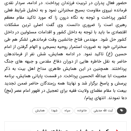
حضور فعال پدران در تربیت فرزندان پرداخت. در ادامه، سردار نقدی
فرمانده نیروی مقاومت بسیج سخنرانی نمود و به تحلیل شرایط فعلی
کشور پرداخت و توجه به نگاه درون زا که مورد تاکید مقام معظم
رهبری است را ضروری دانست. وی گفت اصلی ترین مشکلات
اقتصادی ما باید با توجه به داخل کشور و اقدامات مسئولین در داخل
کشور حل شود. مهندس فتاح جانشین وقت فرماندهی لشکر هم طی
سخنرانی خود به ضرورت استمرار روحیه بسیجی و الهام گرفتن از امام
حسین (ع) تاکید نمود. در ادامه همایش، شش نفر از فرماندهان
حاضر به نقل خاطره هایی از دوران دفاع مقدس و جبهه های جنگ
پرداختند. همچنین در این همایش طاهری مداح اهل بیت به ذکر
مصیبت ابا عبدالله الحسین پرداخت. در قسمت پایانی همایش، برنامه
پرسش و پاسخ برگزار شد و نهایتا همه رزمندگان حاضر ضمن تجدید
بیعت با مقام عظمای ولایت فقیه برای تعجیل در ظهور امام عصر (عج)
دعا نمودند. انتهای پیام/
آیت الله صدیقی
خانواده
سپاه
شهدا
همایش