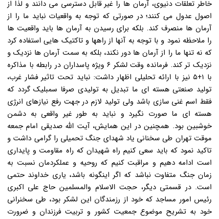
خاطر تعلقات دنیوی، آرمان ها را غیر قابل دسترسی می دانند و لذا از
اصول عدول می کنند؛ در صورتی که توجه به واقعیات نباید ما را از
آرمان ها منصرف کند. بلکه برای رسیدن به آرمان ها باید واقعیت ها
را ملاحظه نمود و با توجه به آنها از راهها و تاکتیک هایی استفاده کرد
که نه تنها ما را از آرمان ها دور نکند، بلکه به سمت آرمان ها نزدیک و
نزدیک تر کند. فرمانده وقت لشکر ۶ ویژه پاسداران در رابطه با مذاکره
با ۱+۵ نیز با ارائه تحلیلی اظهار داشت: نباید تحت تاثیر فشار غرب،
تولید صنعتی هسته ای ما تبدیل به تولیدی صرفا سمبلیک گردد که
فقط اسم غنی سازی باشد ولی تولید لازم در جهت رفع نیازهای انرژی
هسته ای ما صورت نگیرد و نباید به طور غیر واقعی به دشمن
خوشبین بود. همچنین در این همایش، آیت الله صدیقی امام جمعه
موقت تهران طی سخنانی یاد شهدای جنگ تحمیلی را گرامی داشت و
تاکید نمود که باید سعی کنیم راه شهیدان که راه مقاومت و پایداری
است ادامه دهیم و مراقبت کنیم که روحیه و عملکردمان نسبت به
زمان جنگ متفاوت نباشد که اگر اینگونه باشد، یاری خداوند حتمی
است. در قسمتی دیگر، حجت الاسلام والمسلمین حاج علی اکبری
رئیس امور مساجد که خود از رزمندگان این لشکر بود، طی سخنرانی
خود به تشریح موضوع جمعیت کشور و تربیت فرزندان و ضرورت